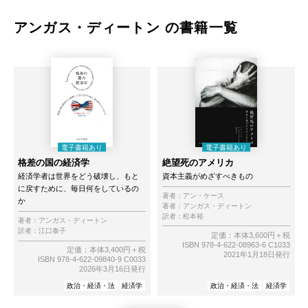
アンガス・ディートン の書籍一覧
格差の国の経済学
絶望死のアメリカ
経済学者は世界をどう破壊し、もと
資本主義がめざすべきもの
に戻すために、毎日何をしているの
著者：
アン・ケース
か
著者：
アンガス・ディートン
訳者：
松本裕
著者：
アンガス・ディートン
訳者：
江口泰子
定価：本体3,600円＋税
ISBN 978-4-622-08963-6 C1033
定価：本体3,400円＋税
2021年1月18日発行
ISBN 978-4-622-09840-9 C0033
2026年3月16日発行
政治・経済・法
経済学
政治・経済・法
経済学