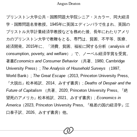
Angus Deaton
プリンストン大学公共・国際問題大学院シニア・スカラー、同大経済
学・国際問題名誉教授。1945年に英国エディンバラで生まれ、英国の
ブリストル大学計量経済学教授などを務めた後、長年にわたりアメリ
カのプリンストン大学で教鞭をとる。専門は、貧困、不平等、医療、
経済開発。2015年に、「消費、貧困、福祉に関する分析（analysis of
consumption, poverty, and welfare）」で、ノーベル経済学賞を受賞。
著書
Economics and Consumer Behavior
（共著、1980, Cambridge
University Press）;
The Analysis of Household Surveys
（1997,
World Bank）;
The Great Escape
（2013, Princeton University Press,
『大脱出』松本裕訳、2014、みすず書房）;
Deaths of Despair and the
Future of Capitalism
（共著、2020, Princeton University Press, 『絶
望死のアメリカ』松本裕訳、2021、みすず書房）;
Economics in
America
（2023, Princeton University Press, 『格差の国の経済学』江
口泰子訳、2026、みすず書房）他。