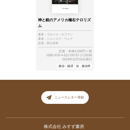
神と銃のアメリカ極右テロリズ
ム
著者：
ブルース・ホフマン
著者：
ジェイコブ・ウェア
訳者：
田口未和
定価：本体4,500円＋税
ISBN 978-4-622-09737-2 C0036
2024年10月16日発行
政治・経済・法
政治学
ニュースレター登録
株式会社 みすず書房