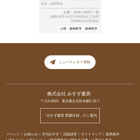
訳者：
吉田和夫
定価：本体2,400円＋税
ISBN 978-4-622-04929-6 C1047
1998年6月2日発行
心理・精神医学
精神医学
ニュースレター登録
株式会社 みすず書房
〒113-0033 東京都文京区本郷2-20-7
「みすず書房 図書目録」のご案内
イベント
お知らせ
月刊みすず
目録請求
サイトマップ
使用条件
プライバシーポリシー
「特定商取引に関する法律」に基づく表示