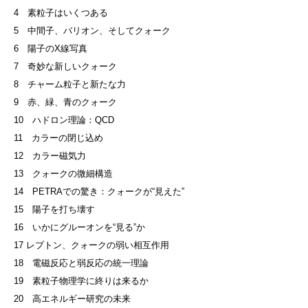
4 素粒子はいくつある
5 中間子、バリオン、そしてクォーク
6 陽子のX線写真
7 奇妙な新しいクォーク
8 チャーム粒子と新たな力
9 赤、緑、青のクォーク
10 ハドロン理論：QCD
11 カラーの閉じ込め
12 カラー磁気力
13 クォークの微細構造
14 PETRAでの驚き：クォークが“見えた”
15 陽子を打ち壊す
16 いかにグルーオンを“見る”か
17 レプトン、クォークの弱い相互作用
18 電磁反応と弱反応の統一理論
19 素粒子物理学に終りは来るか
20 高エネルギー研究の未来