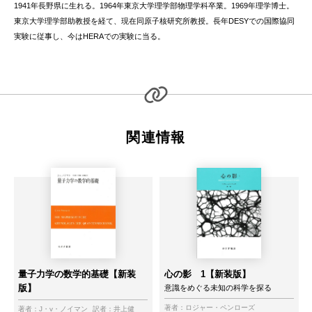
1941年長野県に生れる。1964年東京大学理学部物理学科卒業。1969年理学博士。
東京大学理学部助教授を経て、現在同原子核研究所教授。長年DESYでの国際協同
実験に従事し、今はHERAでの実験に当る。
関連情報
量子力学の数学的基礎【新装
心の影 1【新装版】
版】
意識をめぐる未知の科学を探る
著者：
ロジャー・ペンローズ
著者：
J・v・ノイマン
訳者：
井上健