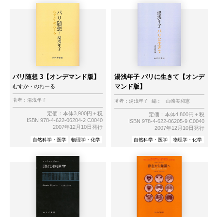
パリ随想 3【オンデマンド版】
湯浅年子 パリに生きて【オンデ
マンド版】
むすか・のわーる
著者：
湯浅年子
著者：
湯浅年子
編：
山崎美和恵
定価：本体3,900円＋税
定価：本体4,800円＋税
ISBN 978-4-622-06204-2 C0040
ISBN 978-4-622-06205-9 C0040
2007年12月10日発行
2007年12月10日発行
自然科学・医学
物理学・化学
自然科学・医学
物理学・化学