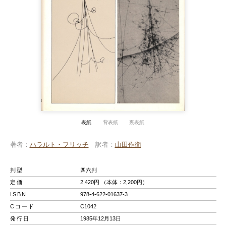
表紙
背表紙
裏表紙
著者
ハラルト・フリッチ
訳者
山田作衛
判型
四六判
定価
2,420円 （本体：2,200円）
ISBN
978-4-622-01637-3
Cコード
C1042
発行日
1985年12月13日