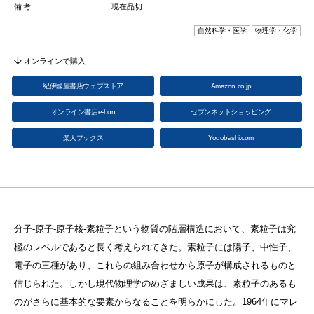
備考
現在品切
自然科学・医学
物理学・化学
オンラインで購入
紀伊國屋書店ウェブストア
Amazon.co.jp
オンライン書店e-hon
セブンネットショッピング
楽天ブックス
Yodobashi.com
分子‐原子‐原子核‐素粒子という物質の階層構造において、素粒子は究
極のレベルであると長く考えられてきた。素粒子には陽子、中性子、
電子の三種があり、これらの組み合わせから原子が構成されるものと
信じられた。しかし現代物理学のめざましい成果は、素粒子のあるも
のがさらに基本的な要素からなることを明らかにした。1964年にマレ