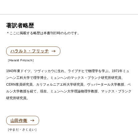
著訳者略歴
＊ここに掲載する略歴は本書刊行時のものです。
ハラルト・フリッチ
Harald Fritzsch
1943年東ドイツ、ツヴィッカウに生れ、ライプチヒで物理学を学ぶ。1971年ミュ
ンヘン工科大学で理学博士。ミュンへンのマックス・プランク研究所研究員、
CERN客員研究員、カリフォルニアエ科大学研究員、ヴッパータール大学教授、ベ
ルン大学教授を経て、現在、ミュンへン大学理論物理学教授、マックス・ブランク
研究所研究員。
山田作衛
やまだ・さくえい