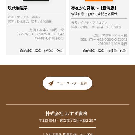
現代物理学
存在から発展へ【新装版】
物理科学における時間と多様性
著者：
マックス・ボルン
訳者：
鈴木良治
訳者：
金関義則
著者：
イリヤ・プリゴジン
訳者：
小出昭一郎
訳者：
安孫子誠也
定価：本体6,200円＋税
ISBN 978-4-622-02501-6 C3042
定価：本体6,600円＋税
1964年4月30日発行
ISBN 978-4-622-08803-5 C3042
2019年4月10日発行
自然科学・医学
物理学・化学
自然科学・医学
物理学・化学
ニュースレター登録
株式会社 みすず書房
〒113-0033 東京都文京区本郷2-20-7
「みすず書房 図書目録」のご案内