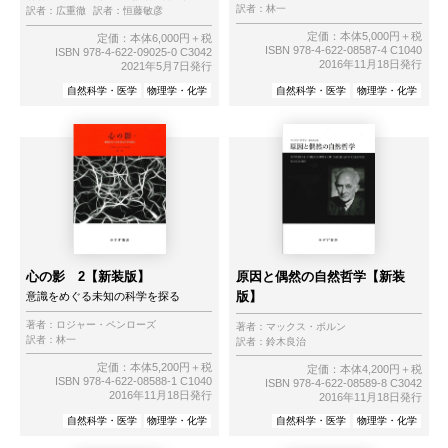
訳者：
林一
訳者：
広重徹
訳者：
恒藤敏彦
定価：本体5,000円＋税
定価：本体6,000円＋税
ISBN 978-4-622-08587-4 C1040
ISBN 978-4-622-09025-0 C3042
2016年11月18日発行
2021年5月7日発行
自然科学・医学
物理学・化学
自然科学・医学
物理学・化学
心の影 2【新装版】
原因と偶然の自然哲学【新装
版】
意識をめぐる未知の科学を探る
著者：
ロジャー・ペンローズ
著者：
マックス・ボルン
訳者：
林一
訳者：
鈴木良治
定価：本体5,200円＋税
定価：本体4,200円＋税
ISBN 978-4-622-08588-1 C1040
ISBN 978-4-622-08589-8 C3042
2016年11月18日発行
2016年11月18日発行
自然科学・医学
物理学・化学
自然科学・医学
物理学・化学