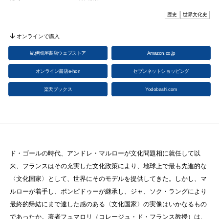
歴史
世界文化史
オンラインで購入
紀伊國屋書店ウェブストア
Amazon.co.jp
オンライン書店e-hon
セブンネットショッピング
楽天ブックス
Yodobashi.com
ド・ゴールの時代、アンドレ・マルローが文化問題相に就任して以
来、フランスはその充実した文化政策により、地球上で最も先進的な
〈文化国家〉として、世界にそのモデルを提供してきた。しかし、マ
ルローが着手し、ボンピドゥーが継承し、ジャ、ソク・ラングにより
最終的帰結にまで達した感のある〈文化国家〉の実像はいかなるもの
であったか。著者フュマロリ（コレージュ・ド・フランス教授）は、