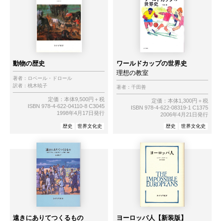
動物の歴史
ワールドカップの世界史
理想の教室
著者：
ロベール・ドロール
訳者：
桃木暁子
著者：
千田善
定価：本体9,500円＋税
定価：本体1,300円＋税
ISBN 978-4-622-04110-8 C3045
ISBN 978-4-622-08319-1 C1375
1998年4月17日発行
2006年4月21日発行
歴史
世界文化史
歴史
世界文化史
遠きにありてつくるもの
ヨーロッパ人【新装版】