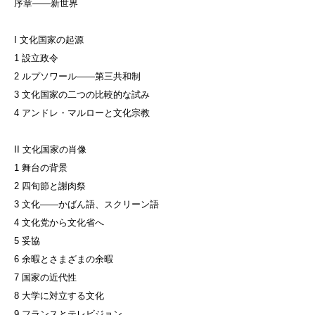
序章——新世界
I 文化国家の起源
1 設立政令
2 ルプソワール——第三共和制
3 文化国家の二つの比較的な試み
4 アンドレ・マルローと文化宗教
II 文化国家の肖像
1 舞台の背景
2 四旬節と謝肉祭
3 文化——かばん語、スクリーン語
4 文化党から文化省へ
5 妥協
6 余暇とさまざまの余暇
7 国家の近代性
8 大学に対立する文化
9 フランスとテレビジョン