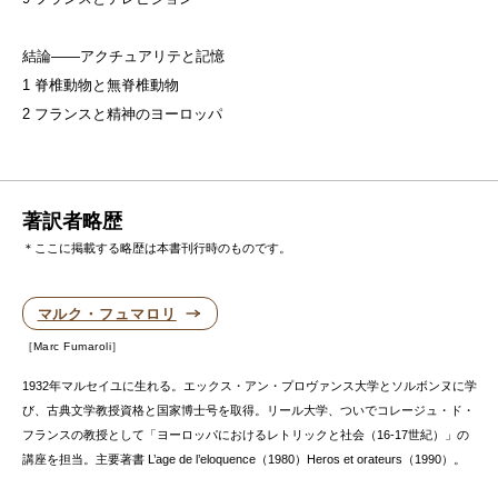
結論——アクチュアリテと記憶
1 脊椎動物と無脊椎動物
2 フランスと精神のヨーロッパ
著訳者略歴
＊ここに掲載する略歴は本書刊行時のものです。
マルク・フュマロリ
Marc Fumaroli
1932年マルセイユに生れる。エックス・アン・プロヴァンス大学とソルボンヌに学
び、古典文学教授資格と国家博士号を取得。リール大学、ついでコレージュ・ド・
フランスの教授として「ヨーロッパにおけるレトリックと社会（16-17世紀）」の
講座を担当。主要著書 L’age de l’eloquence（1980）Heros et orateurs（1990）。