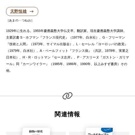
天野恒雄
あまの・つねお
1929年に生れる。1955年慶應義塾大学仏文卒。翻訳家。現在慶應義塾大学講師。
主要訳書 S・ホフマン『フランス現代史』（1977年、白水社）、G・フリーマン
『技術と人間』（1973年、サイマル出版会）、L・セーレル『ヨーロッパの政党』
（1979年、白水社）、A・ペールフィット『フランス病』（共訳、1978年、実業之
日本社）、H・R・ロットマン『セーヌ左岸』、P・アスリーヌ『ガストン・ガリマ
ール』同『カーンワイラー』（1985年、1986年、1990年、以上みすず書房）その
他。
関連情報