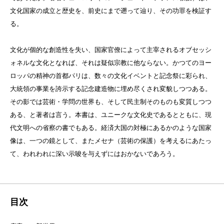
文化国家の成立と歴史を、前史にまで遡って辿り、その功罪を検証す
る。
文化が個的な創造性を失い、国家官僚によって主宰されるオブセッシ
ォネルな文化となれば、それは疑似宗教に他ならない。かつてのヨー
ロッパの精神の首都パリは、数々の文化イベントと記念祭に彩られ、
大統領の事業を誇示する記念建造物に埋め尽くされ変貌しつつある。
その影では芸術・学問の世界も、そして民主制そのものも変質しつつ
ある、と著者は言う。本書は、ユニークな文化史であるとともに、現
代文明への省察の書でもある。経済大国の対極にあるかのような国家
像は、一つの鏡として、またメセナ（芸術の保護）を考えるにあたっ
て、われわれに深い示唆を与えずにはおかないであろう。
目次