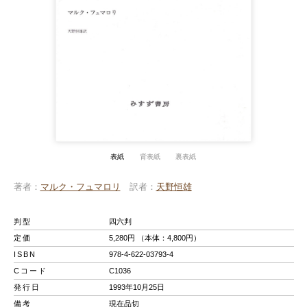
表紙
背表紙
裏表紙
著者
マルク・フュマロリ
訳者
天野恒雄
判型
四六判
定価
5,280円 （本体：4,800円）
ISBN
978-4-622-03793-4
Cコード
C1036
発行日
1993年10月25日
備考
現在品切