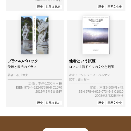
歴史
世界文化史
歴史
世界文化史
プラハのバロック
他者という試練
受難と復活のドラマ
ロマン主義ドイツの文化と翻訳
著者：
石川達夫
著者：
アントワーヌ・ベルマン
訳者：
藤田省一
定価：本体6,200円＋税
ISBN 978-4-622-07896-8 C1070
定価：本体6,800円＋税
2015年3月6日発行
ISBN 978-4-622-07346-8 C1010
2008年2月22日発行
歴史
世界文化史
歴史
世界文化史