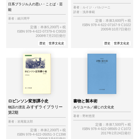
日系ブラジル人の思い・ことば・芸
著者：
ルイジ・バルジーニ
能
訳者：
浅井泰範
著者：
細川周平
定価：本体3,600円＋税
ISBN 978-4-622-07167-9 C1022
定価：本体5,200円＋税
2005年10月7日発行
ISBN 978-4-622-07379-6 C0020
2008年7月23日発行
歴史
世界文化史
歴史
世界文化史
ロビンソン変形譚小史
書物と製本術
みすずライブラリー
物語の漂流
ルリユール／綴じの文化史
第2期
著者：
野村悠里
著者：
岩尾龍太郎
定価：本体7,500円＋税
ISBN 978-4-622-08565-2 C1072
定価：本体2,200円＋税
2017年2月24日発行
ISBN 978-4-622-05051-3 C1398
2000年3月6日発行