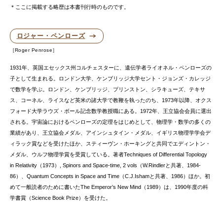
＊ここに掲載する略歴は本書刊行時のものです。
ロジャー・ペンローズ
Roger Penrose
1931年、英国エセックス州コルチェスターに、遺伝学者ライオネル・ペンローズの
子として生まれる。ロンドン大学、ケンブリッジ大学セント・ジョンズ・カレッジ
で数学を学ぶ。ロンドン、ケンブリッジ、プリンストン、シラキューズ、テキサ
ス、コーネル、ライスなど英米の諸大学で教鞭を執ったのち、1973年以降、オクス
フォード大学ラウズ・ボール記念数学教授職にある。1972年、王立協会会員に選出
される。宇宙論におけるペンローズの定理をはじめとして、物理学・数学の多くの
業績があり、王立協会メダル、アインシュタイン・メダル、イギリス物理学学会デ
ィラック賞などを受けたほか、スティーヴン・ホーキングと共同でエディントン・
メダル、ウルフ物理学賞を受賞している。著者Techniques of Differential Topology
in Relativity（1973）, Spinors and Space-time, 2 vols（W.Rindlerと共著、1984-
86）、Quantum Concepts in Space and Time（C.J.Ishamと共著、1986）ほか。初
めて一般読者のために書いたThe Emperor’s New Mind（1989）は、1990年度の科
学書賞（Science Book Prize）を受けた。