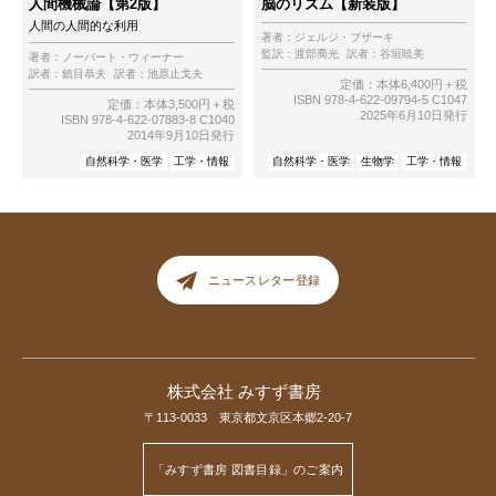
人間機械論【第2版】
脳のリズム【新装版】
人間の人間的な利用
著者：
ジェルジ・ブザーキ
監訳：
渡部喬光
訳者：
谷垣暁美
著者：
ノーバート・ウィーナー
訳者：
鎮目恭夫
訳者：
池原止戈夫
定価：本体6,400円＋税
ISBN 978-4-622-09794-5 C1047
定価：本体3,500円＋税
2025年6月10日発行
ISBN 978-4-622-07883-8 C1040
2014年9月10日発行
自然科学・医学
工学・情報
自然科学・医学
生物学
工学・情報
ニュースレター登録
株式会社 みすず書房
〒113-0033 東京都文京区本郷2-20-7
「みすず書房 図書目録」のご案内