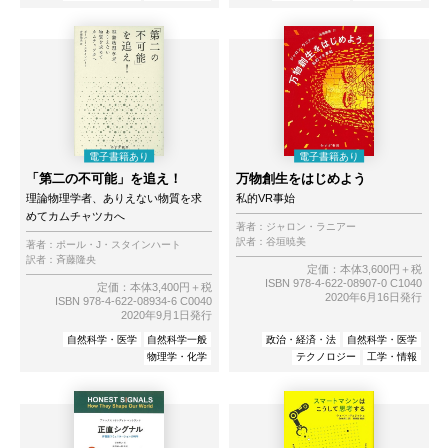
「第二の不可能」を追え！
万物創生をはじめよう
理論物理学者、ありえない物質を求
私的VR事始
めてカムチャツカへ
著者：
ジャロン・ラニアー
訳者：
谷垣暁美
著者：
ポール・J・スタインハート
訳者：
斉藤隆央
定価：本体3,600円＋税
ISBN 978-4-622-08907-0 C1040
定価：本体3,400円＋税
2020年6月16日発行
ISBN 978-4-622-08934-6 C0040
2020年9月1日発行
自然科学・医学
自然科学一般
政治・経済・法
自然科学・医学
物理学・化学
テクノロジー
工学・情報