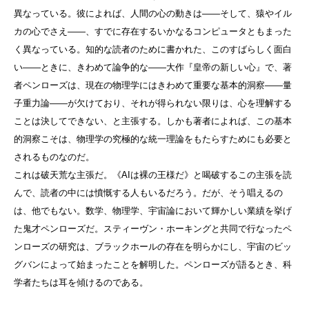
異なっている。彼によれば、人間の心の動きは——そして、猿やイル
カの心でさえ——、すでに存在するいかなるコンピュータともまった
く異なっている。知的な読者のために書かれた、このすばらしく面白
い——ときに、きわめて論争的な——大作『皇帝の新しい心』で、著
者ペンローズは、現在の物理学にはきわめて重要な基本的洞察——量
子重力論——が欠けており、それが得られない限りは、心を理解する
ことは決してできない、と主張する。しかも著者によれば、この基本
的洞察こそは、物理学の究極的な統一理論をもたらすためにも必要と
されるものなのだ。
これは破天荒な主張だ。《AIは裸の王様だ》と喝破するこの主張を読
んで、読者の中には憤慨する人もいるだろう。だが、そう唱えるの
は、他でもない。数学、物理学、宇宙論において輝かしい業績を挙げ
た鬼才ペンローズだ。スティーヴン・ホーキングと共同で行なったペ
ンローズの研究は、ブラックホールの存在を明らかにし、宇宙のビッ
グバンによって始まったことを解明した。ペンローズが語るとき、科
学者たちは耳を傾けるのである。