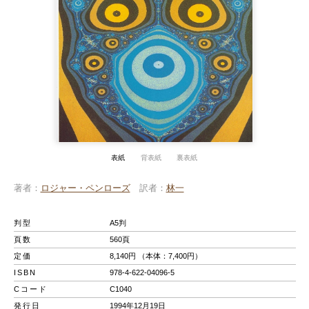
表紙
背表紙
裏表紙
著者
ロジャー・ペンローズ
訳者
林一
判型
A5判
頁数
560頁
定価
8,140円 （本体：7,400円）
ISBN
978-4-622-04096-5
Cコード
C1040
発行日
1994年12月19日