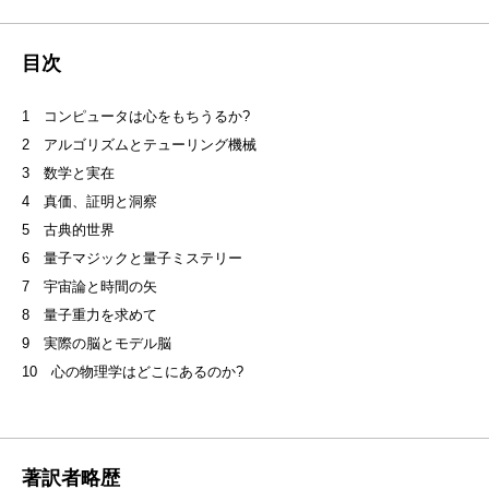
目次
1 コンピュータは心をもちうるか?
2 アルゴリズムとテューリング機械
3 数学と実在
4 真価、証明と洞察
5 古典的世界
6 量子マジックと量子ミステリー
7 宇宙論と時間の矢
8 量子重力を求めて
9 実際の脳とモデル脳
10 心の物理学はどこにあるのか?
著訳者略歴