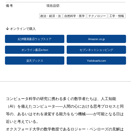
備考
現在品切
政治・経済・法
自然科学・医学
テクノロジー
工学・情報
オンラインで購入
紀伊國屋書店ウェブストア
Amazon.co.jp
オンライン書店e-hon
セブンネットショッピング
楽天ブックス
Yodobashi.com
コンピュータ科学の研究に携わる多くの数学者たちは、人工知能
（AI）を備えたコンピュータ——人間の心における思考プロセスと同
等の、あるいはそれを凌駕する能力をもつ機械——が可能となる日は
近いと考えている。
オクスフォード大学の数学教授であるロジャー・ペンローズの見解は