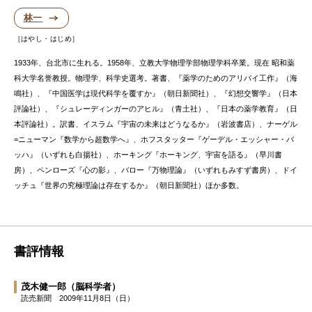
林一
はやし・はじめ
1933年、台北市に生れる。1958年、立教大学物理学部物理学科卒業。現在 昭和薬
科大学名誉教授。物理学、科学史選考。著書、『薬学のためのアリバイ工作』（海
鳴社）、『中国医学は現代科学を覆すか』（朝日新聞社）、『幻想交響学』（日本
評論社）、『シュレーディンガーのアヒル』（青土社）、『日本の薬学教育』（日
本評論社）。訳書、イスラム『宇宙の未来はどうなるか』（岩波書店）、ナーゲル
=ニューマン『数学から超数学へ』、ホフスタッター『ゲーデル・エッシャー・バ
ッハ』（いずれも白揚社）、ホーキング『ホーキング、宇宙を語る』（早川書
房）、ペンローズ『心の影』、バロー『万物理論』（いずれもみすず書房）、ドイ
ッチュ『世界の究極理論は存在するか』（朝日新聞社）ほか多数。
書評情報
茂木健一郎
（脳科学者）
読売新聞
2009年11月8日（日）