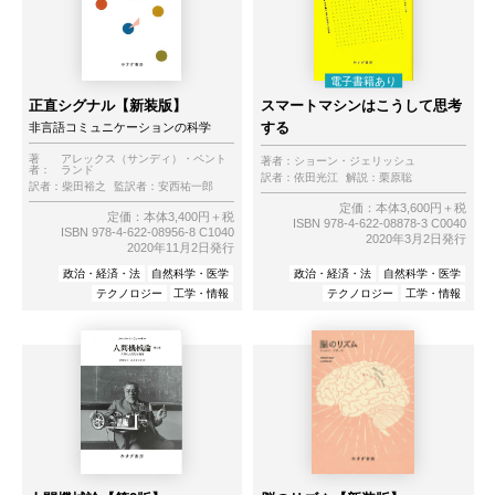
正直シグナル【新装版】
スマートマシンはこうして思考
する
非言語コミュニケーションの科学
著
アレックス（サンディ）・ペント
著者：
ショーン・ジェリッシュ
者：
ランド
訳者：
依田光江
解説：
栗原聡
訳者：
柴田裕之
監訳者：
安西祐一郎
定価：本体3,600円＋税
定価：本体3,400円＋税
ISBN 978-4-622-08878-3 C0040
ISBN 978-4-622-08956-8 C1040
2020年3月2日発行
2020年11月2日発行
政治・経済・法
自然科学・医学
政治・経済・法
自然科学・医学
テクノロジー
工学・情報
テクノロジー
工学・情報