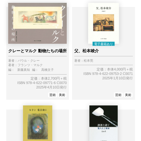
クレーとマルク 動物たちの場所
父、松本竣介
著者：
パウル・クレー
著者：
松本莞
著者：
フランツ・マルク
定価：本体4,000円＋税
編：
新藤真知
編：
高橋文子
ISBN 978-4-622-09753-2 C0071
2025年1月10日発行
定価：本体2,700円＋税
ISBN 978-4-622-09771-6 C0070
2025年4月10日発行
芸術
美術
芸術
美術