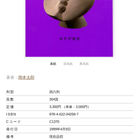
表紙
背表紙
裏表紙
著者
岡本太郎
判型
四六判
頁数
304頁
定価
3,300円 （本体：3,000円）
ISBN
978-4-622-04258-7
Cコード
C1370
発行日
1999年4月9日
備考
現在品切