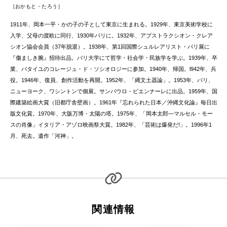
おかもと・たろう
1911年、岡本一平・かの子の子として東京に生まれる。1929年、東京美術学校に
入学、父母の渡欧に同行、1930年パリに。1932年、アプストラクシオン・クレア
シオン協会会員（37年脱退）。1938年、第1回国際シュルレアリスト・パリ展に
『傷ましき腕』招待出品。パリ大学にて哲学・社会学・民族学を学ぶ。1939年、卒
業、バタイユのコレージュ・ド・ソシオロジーに参加。1940年、帰国。l942年、兵
役。1946年、復員、創作活動を再開。1952年、「縄文土器論」。1953年、パリ、
ニューヨーク、ワシントンで個展。サンパウロ・ビエンナーレに出品。1959年、国
際建築絵画大賞（旧都庁舎壁画）。1961年『忘れられた日本／沖縄文化論』毎日出
版文化賞。1970年、大阪万博・太陽の塔。1975年、「岡本太郎—マルセル・モー
スの肖像」イタリア・アゾロ映画祭大賞。1982年、「芸術は爆発だ!」。1996年1
月、死去。遺作「河神」。
関連情報