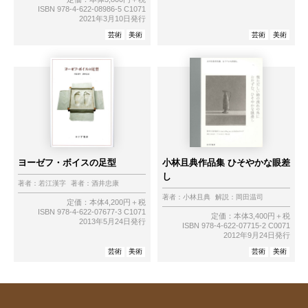
ISBN 978-4-622-08986-5 C1071
2021年3月10日発行
芸術
美術
芸術
美術
ヨーゼフ・ボイスの足型
小林且典作品集 ひそやかな眼差
し
著者：
若江漢字
著者：
酒井忠康
著者：
小林且典
解説：
岡田温司
定価：本体4,200円＋税
ISBN 978-4-622-07677-3 C1071
定価：本体3,400円＋税
2013年5月24日発行
ISBN 978-4-622-07715-2 C0071
2012年9月24日発行
芸術
美術
芸術
美術