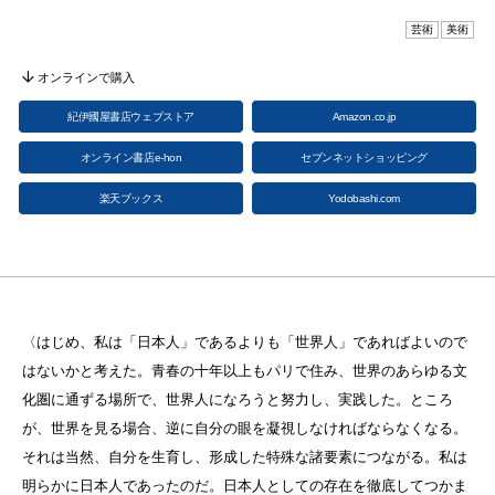
芸術
美術
オンラインで購入
紀伊國屋書店ウェブストア
Amazon.co.jp
オンライン書店e-hon
セブンネットショッピング
楽天ブックス
Yodobashi.com
〈はじめ、私は「日本人」であるよりも「世界人」であればよいので
はないかと考えた。青春の十年以上もパリで住み、世界のあらゆる文
化圏に通ずる場所で、世界人になろうと努力し、実践した。ところ
が、世界を見る場合、逆に自分の眼を凝視しなければならなくなる。
それは当然、自分を生育し、形成した特殊な諸要素につながる。私は
明らかに日本人であったのだ。日本人としての存在を徹底してつかま