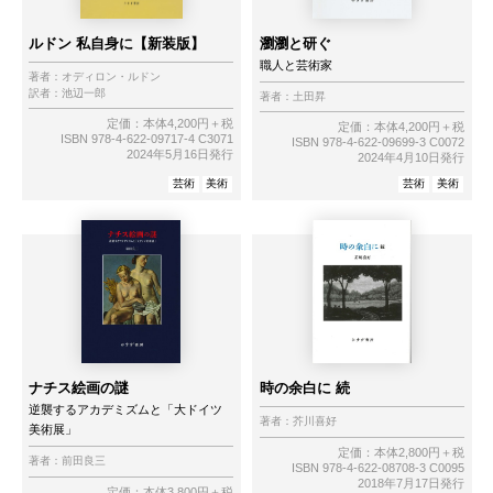
ルドン 私自身に【新装版】
瀏瀏と研ぐ
職人と芸術家
著者：
オディロン・ルドン
訳者：
池辺一郎
著者：
土田昇
定価：本体4,200円＋税
定価：本体4,200円＋税
ISBN 978-4-622-09717-4 C3071
ISBN 978-4-622-09699-3 C0072
2024年5月16日発行
2024年4月10日発行
芸術
美術
芸術
美術
ナチス絵画の謎
時の余白に 続
逆襲するアカデミズムと「大ドイツ
著者：
芥川喜好
美術展」
定価：本体2,800円＋税
著者：
前田良三
ISBN 978-4-622-08708-3 C0095
2018年7月17日発行
定価：本体3,800円＋税