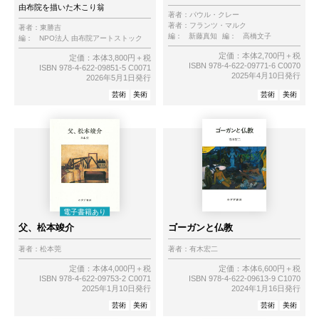
由布院を描いた木こり翁
著者：
パウル・クレー
著者：
フランツ・マルク
著者：
東勝吉
編：
新藤真知
編：
高橋文子
編：
NPO法人 由布院アートストック
定価：本体2,700円＋税
定価：本体3,800円＋税
ISBN 978-4-622-09771-6 C0070
ISBN 978-4-622-09851-5 C0071
2025年4月10日発行
2026年5月1日発行
芸術
美術
芸術
美術
父、松本竣介
ゴーガンと仏教
著者：
松本莞
著者：
有木宏二
定価：本体4,000円＋税
定価：本体6,600円＋税
ISBN 978-4-622-09753-2 C0071
ISBN 978-4-622-09613-9 C1070
2025年1月10日発行
2024年1月16日発行
芸術
美術
芸術
美術