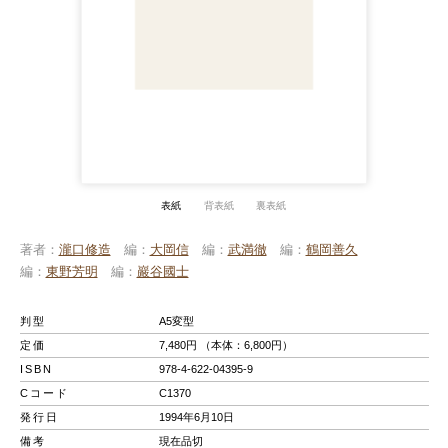
表紙
背表紙
裏表紙
著者
瀧口修造
編
大岡信
編
武満徹
編
鶴岡善久
編
東野芳明
編
巖谷國士
判型
A5変型
定価
7,480円 （本体：6,800円）
ISBN
978-4-622-04395-9
Cコード
C1370
発行日
1994年6月10日
備考
現在品切