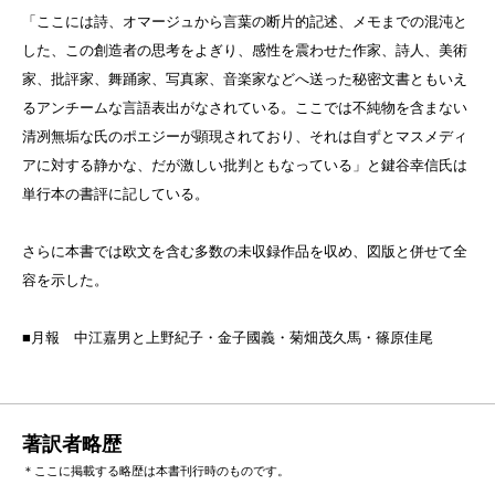
「ここには詩、オマージュから言葉の断片的記述、メモまでの混沌と
した、この創造者の思考をよぎり、感性を震わせた作家、詩人、美術
家、批評家、舞踊家、写真家、音楽家などへ送った秘密文書ともいえ
るアンチームな言語表出がなされている。ここでは不純物を含まない
清冽無垢な氏のポエジーが顕現されており、それは自ずとマスメディ
アに対する静かな、だが激しい批判ともなっている」と鍵谷幸信氏は
単行本の書評に記している。
さらに本書では欧文を含む多数の未収録作品を収め、図版と併せて全
容を示した。
■月報 中江嘉男と上野紀子・金子國義・菊畑茂久馬・篠原佳尾
著訳者略歴
＊ここに掲載する略歴は本書刊行時のものです。