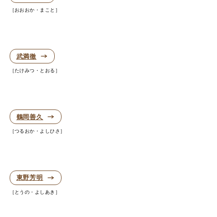
おおおか・まこと
武満徹
たけみつ・とおる
鶴岡善久
つるおか・よしひさ
東野芳明
とうの・よしあき