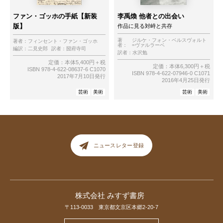
ファン・ゴッホの手紙【新装
李禹煥 他者との出会い
版】
作品に見る対峙と共存
著
ジルケ・フォン・ベルスヴォルト
著者：
フィンセント・ファン・ゴッホ
者：
=ヴァルラーベ
編訳：
二見史郎
訳者：
圀府寺司
訳者：
水沢勉
定価：本体5,400円＋税
定価：本体6,300円＋税
ISBN 978-4-622-08637-6 C1070
ISBN 978-4-622-07946-0 C1071
2017年7月10日発行
2016年4月25日発行
芸術
美術
芸術
美術
ニュースレター登録
株式会社 みすず書房
〒113-0033 東京都文京区本郷2-20-7