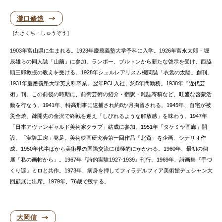
瀧口修造
たきぐち・しゅうぞう
1903年富山県に生まれる。1923年慶應義塾大学予科に入学。1926年富永太郎・堀
辰雄らの同人誌「山繭」に参加。ランボー、ブルトンから新たな啓示を受け、西脇
順三郎教授の教えを受ける。1928年シュルレアリスム機関誌「衣裳の太陽」創刊。
1931年慶應義塾大学英文科卒業。翌年PCL入社、約5年間勤務。1938年『近代芸
術』刊。この前後の時期に、前衛芸術の紹介・翻訳・雑誌寄稿など、旺盛な啓蒙活
動を行なう。1941年、特高刑事に逮捕され約8か月拘留される。1945年、自宅が被
災全焼、疎開先の金沢で終戦を迎え「しびれるような解放感」を味わう。1947年
「日本アヴァンギャルド美術家クラブ」結成に参加。1951年「タケミヤ画廊」開
設。「実験工房」発足。美術映画研究会第一回作品「北斎」を企画、シナリオ作
成。1950年代半ばから美術界の国際交流に積極的にかかわる。1960年、最初の個
展「私の画帖から」。1967年『詩的実験1927-1939』刊行。1969年、詩画集『手づ
くり諺』ミロと共作。1973年、病身を押してフィラデルフィア美術館デュシャン大
回顧展に出席。1979年、76歳で歿する。
大岡信