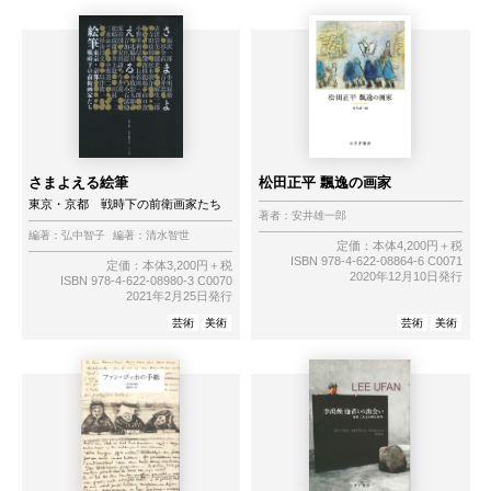
さまよえる絵筆
松田正平 飄逸の画家
東京・京都 戦時下の前衛画家たち
著者：
安井雄一郎
編著：
弘中智子
編著：
清水智世
定価：本体4,200円＋税
ISBN 978-4-622-08864-6 C0071
定価：本体3,200円＋税
2020年12月10日発行
ISBN 978-4-622-08980-3 C0070
2021年2月25日発行
芸術
美術
芸術
美術