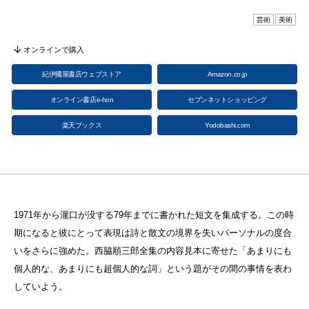
芸術
美術
オンラインで購入
紀伊國屋書店ウェブストア
Amazon.co.jp
オンライン書店e-hon
セブンネットショッピング
楽天ブックス
Yodobashi.com
1971年から瀧口が没する79年までに書かれた短文を集成する。この時
期になると彼にとって表現は詩と散文の境界を失いパーソナルの度合
いをさらに強めた。西脇順三郎全集の内容見本に寄せた「あまりにも
個人的な、あまりにも超個人的な詞」という題がその間の事情を表わ
していよう。