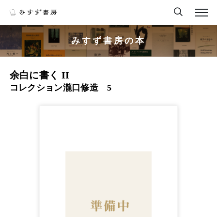
みすず書房の本
余白に書く II
コレクション瀧口修造 5