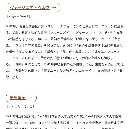
ヴァージニア・ウルフ
Virginia Woolf
1882年、著名な文芸批評家レズリー・スティーヴンを父親として、ロンドンに生れ
る。父親の教育と知的な環境（ブルームズペリ・グループ）の中で、早くから文学
への情熱をはぐくむ。1915年、最初の長編小説『船出』を出版し、ついで『夜と
昼』『ジュイコブの部屋』を発表する。さらに、彼女の小説世界を十全に開花させ
た傑作『ダロウェイ夫人』『燈台へ』『波』が生れる。ここで彼女は、プルース
ト、ジョイスらによって示された「意識の流れ」を、独自の立場から追求してい
る。『幕間』をのこして、1941年神経衰弱のため自殺。また、重要なものとして他
に、『自分だけの部屋』『三ギニー』など数多くのエッセイ、内面の記録たる「日
記」がある。
出淵敬子
いずぶち・けいこ
1937年東京に生れる。1961年日本女子大学英文科卒業。1970年東京大学大学院博
士課程修了。1978年コロンビア大学大学院修了。イギリス小説専攻。現在日本女子