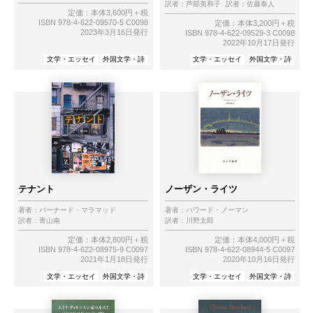
訳者：
芦部美和子
訳者：
佐藤泰人
定価：本体3,600円＋税
ISBN 978-4-622-09570-5 C0098
定価：本体3,200円＋税
2023年3月16日発行
ISBN 978-4-622-09529-3 C0098
2022年10月17日発行
文学・エッセイ
外国文学・詩
文学・エッセイ
外国文学・詩
テナント
ノーザン・ライツ
著者：
バーナード・マラマッド
著者：
ハワード・ノーマン
訳者：
青山南
訳者：
川野太郎
定価：本体2,800円＋税
定価：本体4,000円＋税
ISBN 978-4-622-08975-9 C0097
ISBN 978-4-622-08944-5 C0097
2021年1月18日発行
2020年10月16日発行
文学・エッセイ
外国文学・詩
文学・エッセイ
外国文学・詩