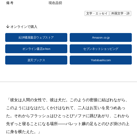
備考
現在品切
文学・エッセイ
外国文学・詩
オンラインで購入
紀伊國屋書店ウェブストア
Amazon.co.jp
オンライン書店e-hon
セブンネットショッピング
楽天ブックス
Yodobashi.com
「彼女は人間の女性で、彼は犬だ。このようの密接に結ばれながら、
このようにはなはだしくかけはなれて、二人はお互いを見つめあっ
た。それからフラッシュはひとっとびソファに跳びあがり、これから
先ずっと寝ることになる場所——バレット嬢の足もとのひざ掛けの上
に身を横たえた。」