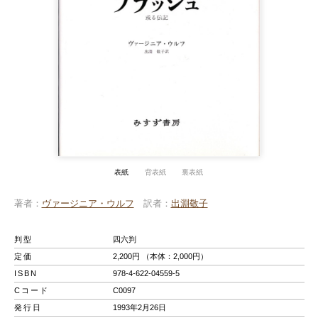
表紙
背表紙
裏表紙
著者
ヴァージニア・ウルフ
訳者
出淵敬子
判型
四六判
定価
2,200円 （本体：2,000円）
ISBN
978-4-622-04559-5
Cコード
C0097
発行日
1993年2月26日