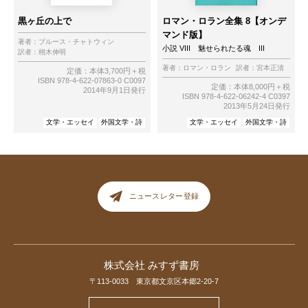
黒ヶ丘の上で
ロマン・ロラン全集 8【オンデ
マンド版】
著者：
ブルース・チャトウィン
小説 VIII 魅せられたる魂 III
訳者：
栩木伸明
著者：
ロマン・ロラン
訳者：
宮本正清
定価：本体3,700円＋税
ISBN 978-4-622-07863-0 C0097
定価：本体8,000円＋税
2014年9月1日発行
ISBN 978-4-622-06242-4 C0397
2013年5月24日発行
文学・エッセイ
外国文学・詩
文学・エッセイ
外国文学・詩
ニュースレター登録
株式会社 みすず書房
〒113-0033 東京都文京区本郷2-20-7