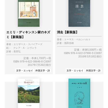
エミリ・ディキンスン家のネズ
消去【新装版】
ミ【新装版】
著者：
トーマス・ベルンハルト
訳者：
池田信雄
著者：
エリザベス・スパイアーズ
絵：
クレア・A・ニヴォラ
定価：本体5,500円＋税
訳者：
長田弘
ISBN 978-4-622-07990-3 C0097
2016年3月18日発行
定価：本体1,700円＋税
ISBN 978-4-622-08646-8 C0097
2017年7月26日発行
文学・エッセイ
外国文学・詩
文学・エッセイ
外国文学・詩