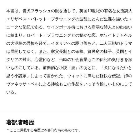
本書は、愛犬フラッシュの眼を通して、英国19世紀の有名な女流詩人
エリザベス・バレット・プラウニングの波乱にとんだ生涯を描いたユ
ニークな伝記である。ウインポール街における病弱な詩人との出会い
に始まり、ロバート・プラウニングとの秘かな恋、ホワイトチャペル
の犬泥棒の恐怖を経て、イタリアへの駆け落ちと、二人三脚のドラマ
は展開してゆく。また、家父長制との確執、貧民窮の様子、英国とイ
タリアの対比、心霊術など、当時の社会背景もこの伝記の奥行きを深
いものにしている。前衛的な小説『波』のあとに、「犬になりたいと
思う小説家」によって書かれた、ウィットに満ちた軽快な伝記。姉の
ヴァネッサ・ベルによる挿絵もこの作品をいっそう愉しいものにして
いる。
著訳者略歴
＊ここに掲載する略歴は本書刊行時のものです。