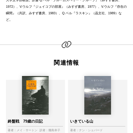
大学文学部教授。訳書 Q.ベル『ブルームズベリー・グループ』（みすず書房、
1972）、V.ウルフ『ジュイコブの部屋』（みすず書房、1977）、V.ウルフ『存在の
瞬間』（共訳、みすず書房、1983）、Q.ベル『ラスキン』（晶文社、1989）な
ど。
関連情報
終盤戦 79歳の日記
いきている山
著者：
メイ・サートン
訳者：
幾島幸子
著者：
ナン・シェパード