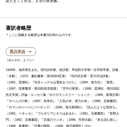
あたえてくれる、文学の実用書。
著訳者略歴
＊ここに掲載する略歴は本書刊行時のものです。
荒川洋治
あらかわ・ようじ
1949年、福井県生まれ。現代詩作家。批評家。早稲田大学第一文学部卒業。詩集
『水駅』（1975、書紀書林・第26回H氏賞）『現代詩文庫・荒川洋治詩集』
（1981、思潮社）『坑夫トッチルは電気をつけた』（1994、彼方社）『渡世』
（1997、筑摩書房・第28回高見順賞）『空中の茱萸』（1999、思潮社・第51回読
売文学賞）評論・エッセイ集『ボクのマンスリー・ショック」（1985、新潮文庫）
『ホームズの車』（1987、気争社）『人気の本、実力の本』（1988、五柳書院）
『ロマンのぺージにパーキング』（1990、毎日新聞社）『読んだような気持ち』
（1991、ベネッセ）『ブルガリアにキスはあるか』（1991、五柳書院）『世間入
門』（1992、五柳書院）『言葉のラジオ』（1996、竹村出版）『本を読む前に』
（1999、新書館）『読書の階段』（1999、毎日新聞社）ほか。