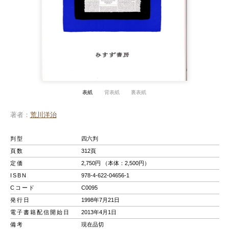
表紙
背表紙
裏表紙
著者
荒川洋治
判型
四六判
頁数
312頁
定価
2,750円 （本体：2,500円）
ISBN
978-4-622-04656-1
Cコード
C0095
発行日
1998年7月21日
電子書籍配信開始日
2013年4月1日
備考
現在品切