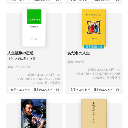
人生複線の思想
あだ名の人生
ひとつでは多すぎる
著者：
池内紀
著者：
外山滋比古
定価：本体2,600円＋税
ISBN 978-4-622-07269-0 C0095
定価：本体2,400円＋税
2006年12月4日発行
ISBN 978-4-622-07822-7 C0095
2014年1月22日発行
文学・エッセイ
日本のエッセイ・詩
文学・エッセイ
日本のエッセイ・詩