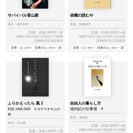
サバイバル登山家
坐職の読むや
著者：
服部文祥
著者：
加藤郁乎
定価：本体2,400円＋税
定価：本体5,200円＋税
ISBN 978-4-622-07220-1 C0095
ISBN 978-4-622-07197-6 C1092
2006年6月19日発行
2006年2月17日発行
文学・エッセイ
日本のエッセイ・詩
文学・エッセイ
日本のエッセイ・詩
ふりかえったら 風 2
自由人の暮らし方
池内紀の仕事場 4
対談 1968-2005 キタヤマオサムの
巻
著者：
池内紀
著者：
北山修
定価：本体2,800円＋税
ISBN 978-4-622-08134-0 C0395
定価：本体1,900円＋税