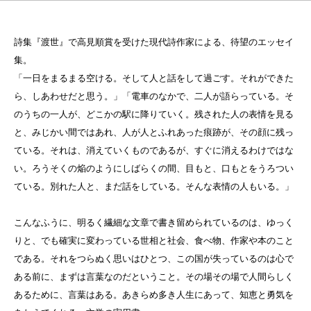
詩集『渡世』で高見順賞を受けた現代詩作家による、待望のエッセイ
集。
「一日をまるまる空ける。そして人と話をして過ごす。それができた
ら、しあわせだと思う。」「電車のなかで、二人が語らっている。そ
のうちの一人が、どこかの駅に降りていく。残された人の表情を見る
と、みじかい間ではあれ、人が人とふれあった痕跡が、その顔に残っ
ている。それは、消えていくものであるが、すぐに消えるわけではな
い。ろうそくの焔のようにしばらくの間、目もと、口もとをうろつい
ている。別れた人と、まだ話をしている。そんな表情の人もいる。」
こんなふうに、明るく繊細な文章で書き留められているのは、ゆっく
りと、でも確実に変わっている世相と社会、食べ物、作家や本のこと
である。それをつらぬく思いはひとつ、この国が失っているのは心で
ある前に、まずは言葉なのだということ。その場その場で人間らしく
あるために、言葉はある。あきらめ多き人生にあって、知恵と勇気を