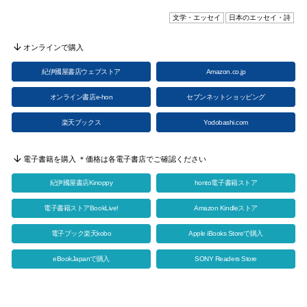
文学・エッセイ
日本のエッセイ・詩
オンラインで購入
紀伊國屋書店ウェブストア
Amazon.co.jp
オンライン書店e-hon
セブンネットショッピング
楽天ブックス
Yodobashi.com
電子書籍を購入 ＊価格は各電子書店でご確認ください
紀伊國屋書店Kinoppy
honto電子書籍ストア
電子書籍ストアBookLive!
Amazon Kindleストア
電子ブック楽天kobo
Apple iBooks Storeで購入
eBookJapanで購入
SONY Readers Store