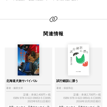
関連情報
北海道犬旅サバイバル
試行錯誤に漂う
著者：
服部文祥
著者：
保坂和志
定価：本体2,400円＋税
定価：本体2,700円＋税
ISBN 978-4-622-09653-5 C0095
ISBN 978-4-622-08541-6 C0095
2023年9月11日発行
2016年10月20日発行
文学・エッセイ
日本のエッセイ・詩
文学・エッセイ
日本のエッセイ・詩