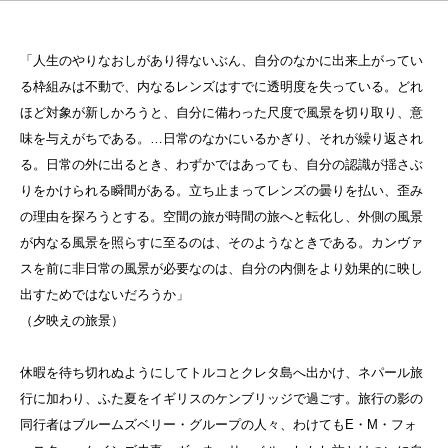
「人生のやりなおしがあり得ないぶん、自分のなかに出来上がってい
る枠組みは不動で、内なるレンズはすでに透明度を失っている。どれ
ほど対象が新しかろうと、自分に備わった尺度で風景を切り取り、意
味を与えがちである。…日常のなかにいるかぎり、それが繰り返され
る。日常の外に出るとき、わずかではあっても、自分の認識が揺さぶ
りをかけられる瞬間がある。立ち止まってレンズの曇りを払い、歪み
の理由を探ろうとする。空間の旅が時間の旅へと転化し、外側の風景
が内なる風景を照らすに至るのは、そのようなときである。カンヴァ
スを前に非日常の風景が必要なのは、自分の内側をより効果的に映し
出すためではないだろうか」
（夕映えの旅景）
休暇を待ち切れぬようにしてトルコとクレタ島へ出かけ、ネパール旅
行に加わり、ふた夏をイギリスのケンブリッジで過ごす。旅行の影の
同行者はブルームズベリー・グループの人々、わけてもE・M・フォ