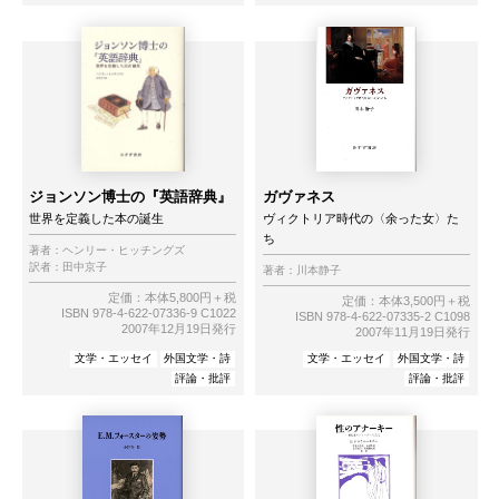
ジョンソン博士の『英語辞典』
ガヴァネス
世界を定義した本の誕生
ヴィクトリア時代の〈余った女〉た
ち
著者：
ヘンリー・ヒッチングズ
訳者：
田中京子
著者：
川本静子
定価：本体5,800円＋税
定価：本体3,500円＋税
ISBN 978-4-622-07336-9 C1022
ISBN 978-4-622-07335-2 C1098
2007年12月19日発行
2007年11月19日発行
文学・エッセイ
外国文学・詩
文学・エッセイ
外国文学・詩
評論・批評
評論・批評