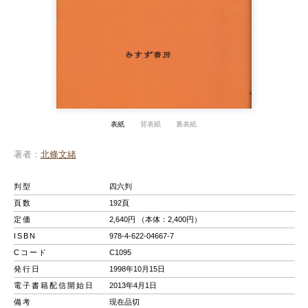
表紙
背表紙
裏表紙
著者
北條文緒
判型
四六判
頁数
192頁
定価
2,640円 （本体：2,400円）
ISBN
978-4-622-04667-7
Cコード
C1095
発行日
1998年10月15日
電子書籍配信開始日
2013年4月1日
備考
現在品切