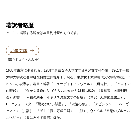
著訳者略歴
＊ここに掲載する略歴は本書刊行時のものです。
北條文緒
ほうじょう・ふみを
1935年東京に生まれる。1958年東京女子大学文学部英米文学科卒業。1961年一橋
大学大学院社会学研究科修士課程修了。現在、東京女子大学現代文化学部教授。イ
ギリス小説専攻。著書・編著『ニューゲイト・ノヴェル』（研究社）、『ヒロイン
の時代』、『遥かなる道のり イギリスの女たち1830-1910』（共編著、国書刊行
会）訳書：『幸福の約束：イギリス児童文学の伝統』（共訳、紀伊國屋書店）、
E・Mフォースター『眺めのいい部屋』、『永遠の命』、『アビンジャー・ハーヴ
ェスト』（共訳）、『民主主義に万歳二唱』（共訳）、Q・ベル『回想のブルーム
ズベリー』（共にみすず書房）ほか。