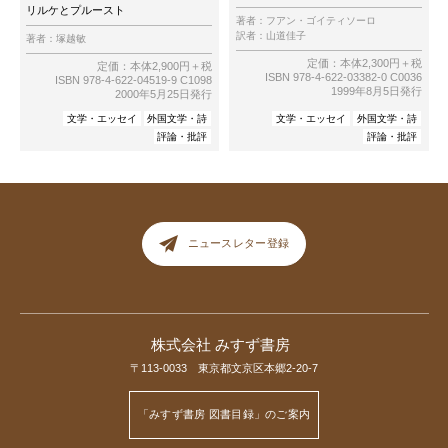
リルケとプルースト
著者：
フアン・ゴイティソーロ
訳者：
山道佳子
著者：
塚越敏
定価：本体2,300円＋税
定価：本体2,900円＋税
ISBN 978-4-622-03382-0 C0036
ISBN 978-4-622-04519-9 C1098
1999年8月5日発行
2000年5月25日発行
文学・エッセイ
外国文学・詩
文学・エッセイ
外国文学・詩
評論・批評
評論・批評
ニュースレター登録
株式会社 みすず書房
〒113-0033 東京都文京区本郷2-20-7
「みすず書房 図書目録」のご案内