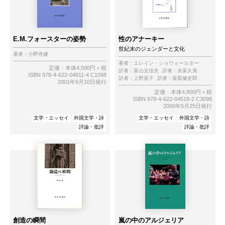
E.M.フォースターの姿勢
性のアナーキー
世紀末のジェンダーと文化
著者：
小野寺健
著者：
エレイン・ショウォールター
定価：本体4,500円＋税
訳者：
富山太佳夫
訳者：
永富久美
ISBN 978-4-622-04811-4 C1098
訳者：
上野直子
訳者：
坂梨健史郎
2001年9月10日発行
定価：本体4,800円＋税
ISBN 978-4-622-04518-2 C3098
2000年5月25日発行
文学・エッセイ
外国文学・詩
文学・エッセイ
外国文学・詩
評論・批評
評論・批評
創造の瞬間
嵐の中のアルジェリア