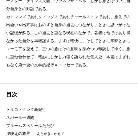
ースター、ケインズ夫妻、ヴァネッサ・ベル…しかし旅とはついに自
分自身との対話である。
カトマンズであれクノッソスであれチャールストンであれ、旅先での
出会いや出来事はおのずと自身の過去につながり、ときに思いがけな
い記憶が蘇る。この過去と重なる現在のなかで、著者は他ではあり得
なかった自分を再確認する。まずは軽快に、そしてときに辛辣ときに
ユーモアを交えて、三つの旅はその意味を深めつつ転調してゆく。旅
に重ね合わせて、軽妙にしかし力強く語られた個人史…本書はまぎれ
もなく第一級の文学的紀行＝エッセーである。
目次
トルコ・クレタ島紀行
ネパール一週間
ブルームズベリーふたたび
夕映えの旅景
――あとがきにかえて