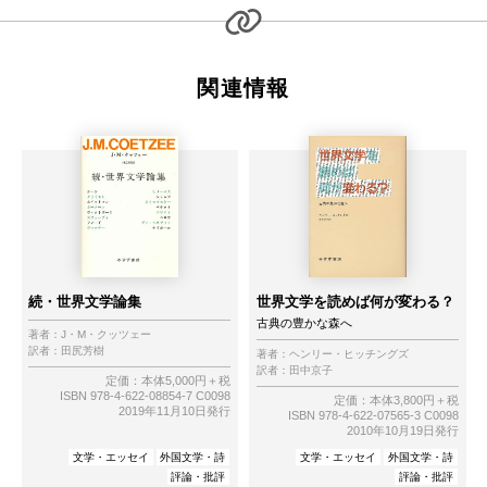
関連情報
続・世界文学論集
世界文学を読めば何が変わる？
古典の豊かな森へ
著者：
J・M・クッツェー
訳者：
田尻芳樹
著者：
ヘンリー・ヒッチングズ
訳者：
田中京子
定価：本体5,000円＋税
ISBN 978-4-622-08854-7 C0098
定価：本体3,800円＋税
2019年11月10日発行
ISBN 978-4-622-07565-3 C0098
2010年10月19日発行
文学・エッセイ
外国文学・詩
文学・エッセイ
外国文学・詩
評論・批評
評論・批評