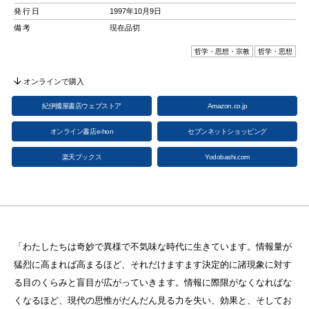
発行日
1997年10月9日
備考
現在品切
哲学・思想・宗教
哲学・思想
オンラインで購入
紀伊國屋書店ウェブストア
Amazon.co.jp
オンライン書店e-hon
セブンネットショッピング
楽天ブックス
Yodobashi.com
「わたしたちは奇妙で異様で不気味な時代に生きています。情報量が
猛烈に高まれば高まるほど、それだけますます決定的に諸現象に対す
る目のくらみと盲目が広がっていきます。情報に際限がなくなればな
くなるほど、現代の思惟がだんだん見る力を失い、効果と、そしてお