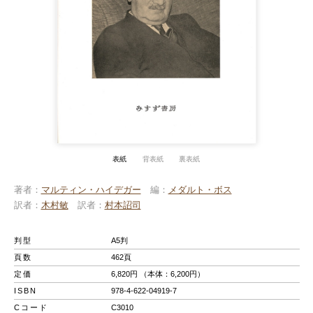
表紙
背表紙
裏表紙
著者
マルティン・ハイデガー
編
メダルト・ボス
訳者
木村敏
訳者
村本詔司
判型
A5判
頁数
462頁
定価
6,820円 （本体：6,200円）
ISBN
978-4-622-04919-7
Cコード
C3010