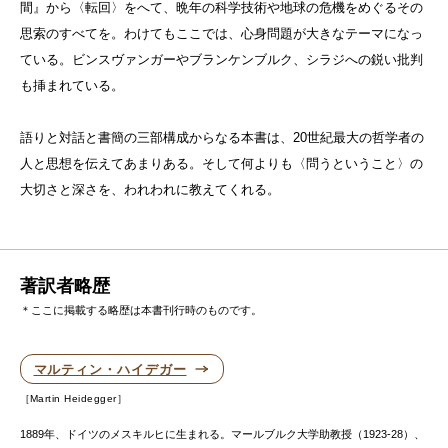
間』から〈転回〉をへて、晩年の科学技術や地球の危機をめぐるその
思索のすべてを。わけてもここでは、心身問題が大きなテーマになっ
ている。ビンスヴァンガーやブランケンブルク、シラジへの鋭い批判
も挿まれている。
語りと対話と書簡の三部構成からなる本書は、20世紀最大の哲学者の
人と思想を伝えてあまりある。そして何よりも〈問うということ〉の
大切さと深さを、われわれに教えてくれる。
著訳者略歴
＊ここに掲載する略歴は本書刊行時のものです。
マルティン・ハイデガー
Martin Heidegger
1889年、ドイツのメスキルヒに生まれる。マールブルク大学助教授（1923-28）、