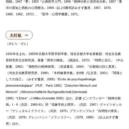
倒錯』1947『夢』1953『心身医学入門』1956『精神分析と現存在分析』1957『東
洋の英知と西欧の心理療法』1959（以上5冊邦訳みすず書房、1957、1970、
1966、1962、1972）、『医学・心理学概要』1971。
木村敏
きむら・びん
1931年生まれ。1955年京都大学医学部卒業。現在京都大学名誉教授、河合文化教
育研究所主任研究員。著書『異常の構造』（講談社、1973）『時間と自己』（中公
新書、1982）『偶然性の精神病理』（岩波書店、1994）『分裂病の詩と真実』
（河合文化教育研究所、1998）『木村敏著作集』全8巻（弘文堂、2001）『関係と
しての自己』（みすず書房、2005）“Ecrits de psychopathologie
phenomenologique”（PUF、Paris 1992）“Zwischen Mensch und
Mensch”（Wissenschaftliche Buchgesellschaft,Darmstadt
1995）“L’Entre”（J.Millon,Grenoble 2000）ほか。訳書 ビンスワンガー『精神分裂
病』I・II（共訳、1960-61）同『現象学的人間学』（共訳、1967）ヴァイツゼッカ
ー『ゲシュタルトクライス』（共訳、1975）プランケンプルク『自明性の喪失』
（共訳、1978）テレンバッハ『メランコリー』（1978、1985）（以上みすず書
房）ほか。