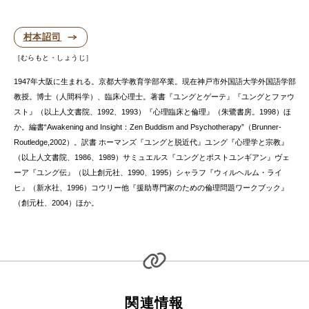
村本詔司
むらもと・しょうじ
1947年大阪に生まれる。京都大学教育学部卒業。現在神戸市外国語大学外国語学部
教授。博士（人間科学）、臨床心理士。著書『ユングとゲーテ』『ユングとファウ
スト』（以上人文書院、1992、1993）『心理臨床と倫理』（朱鷺書房。1998）ほ
か。編書“Awakening and Insight：Zen Buddism and Psychotherapy”（Brunner-
Routledge,2002）。訳書 ホーマンズ『ユングと脱近代』ユング『心理学と宗教』
（以上人文書院、1986、1989）サミュエルス『ユングとポストユンギアン』ヴェ
ーア『ユング伝』（以上創元社、1990、1995）シャラフ『ウィルヘルム・ライ
ヒ』（新水社、1996）コウリー他『援助専門家のための倫理問題ワークブック』
（創元杜、2004）ほか。
関連情報