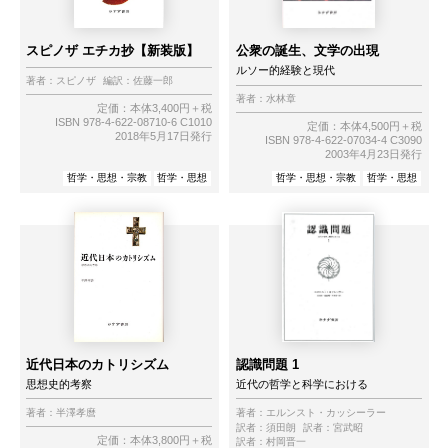
スピノザ エチカ抄【新装版】
公衆の誕生、文学の出現
ルソー的経験と現代
著者：
スピノザ
編訳：
佐藤一郎
著者：
水林章
定価：本体3,400円＋税
ISBN 978-4-622-08710-6 C1010
定価：本体4,500円＋税
2018年5月17日発行
ISBN 978-4-622-07034-4 C3090
2003年4月23日発行
哲学・思想・宗教
哲学・思想
哲学・思想・宗教
哲学・思想
近代日本のカトリシズム
認識問題 1
思想史的考察
近代の哲学と科学における
著者：
半澤孝麿
著者：
エルンスト・カッシーラー
訳者：
須田朗
訳者：
宮武昭
定価：本体3,800円＋税
訳者：
村岡晋一