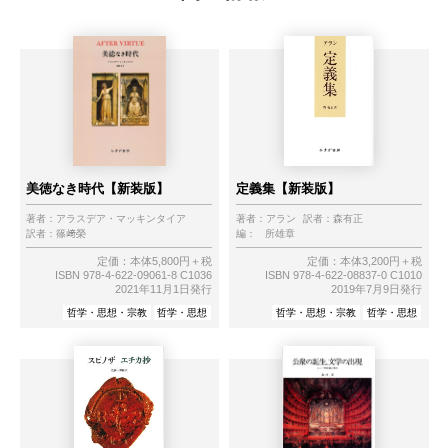
美徳なき時代【新装版】
定義集【新装版】
著者：
アラスデア・マッキンタイア
著者：
アラン
訳者：
森有正
訳者：
篠﨑榮
編：
所雄章
定価：本体5,800円＋税
定価：本体3,200円＋税
ISBN 978-4-622-09061-8 C1036
ISBN 978-4-622-08837-0 C1010
2021年11月1日発行
2019年7月9日発行
哲学・思想・宗教
哲学・思想
哲学・思想・宗教
哲学・思想