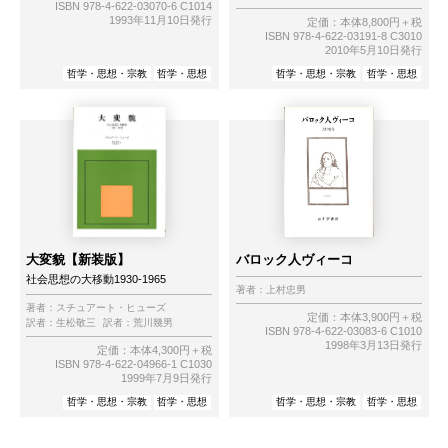
ISBN 978-4-622-03070-6 C1014
1993年11月10日発行
定価：本体8,800円＋税
ISBN 978-4-622-03191-8 C3010
2010年5月10日発行
哲学・思想・宗教
哲学・思想
哲学・思想・宗教
哲学・思想
大変貌【新装版】
バロック人ヴィーコ
社会思想の大移動1930-1965
著者：
上村忠男
著者：
スチュアート・ヒューズ
定価：本体3,900円＋税
訳者：
生松敬三
訳者：
荒川幾男
ISBN 978-4-622-03083-6 C1010
1998年3月13日発行
定価：本体4,300円＋税
ISBN 978-4-622-04966-1 C1030
1999年7月9日発行
哲学・思想・宗教
哲学・思想
哲学・思想・宗教
哲学・思想