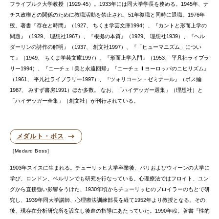
フライブルク大学教授（1929-45）。1933年には同大学学長を務める。1945年、ナ
チス政権との関係のために教職活動を禁止され、51年復職と同時に退職。1976年
歿。著書『存在と時間』（1927、 ちくま学芸文庫1994）、『カントと形而上学の
問題』（1929、 理想社1967）、『根拠の本質』（1929、 理想社1939）、『ヘル
ダーリンの詩作の解明』（1937、 創文社1997）、『「ヒューマニズム」につい
て』（1949、 ちくま学芸文庫1997）、『形而上学入門』（1953、 平凡社ライブラ
リー1994）、『ニーチェ I 美と永遠回帰』『ニーチェ II ヨーロッパのニヒリズム』
（1961、 平凡社ライブラリー1997）、『ツォリコーン・ゼミナール』（ボス編
1987、 みすず書房1991）ほか多数。 なお、「ハイデッガー選集」（理想社）と
「ハイデッガー全集」（創文社）が刊行されている。
メダルト・ボス
Medard Boss
1903年スイスに生まれる。チューリッヒ大学卒業後、パリおよびウィーンの大学に
学び、ロンドン、ベルリンでも研究を行なっている。心理療法ではフロイト、ユン
グから直接強い影響をうけた、1930年頃からチューリッヒのブロイラーのもとで研
究し、1939年同大学講師、心理療法訓練部長を経て1952年より教授となる。その
後、現存在分析研究所を設立し後進の指導にあたっていた。1990年歿。著書『性的