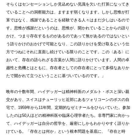
そらくはセンセーションしか見込めない見識を欠いた打算になってき
ていることへの洞察能力は、ますます弱くなります。しかし思惟が打
算ではなく、感謝であることを経験できる人々はまだ少しはいるので
す。思惟が感謝だというのは、思惟が、開かれていることからの語り
かけ、つまり存在するものがあるのであって無があるのではないとい
う語りかけのおかげで可能となり、この語りかけを受け取るという仕
方でつねにそれに直面し続けている限りのことです。この〈ある〉に
おいて、存在の語られざる言葉が人間に語りかけています。人間の卓
越性と危機とはともに、存在者としての存在者にとって多様なありか
たで開かれて立つということに基づいているのです。」
晩年の十数年間、ハイデッガーは精神科医のメダルト・ボスと深い親
交があり、スイスはチューリッヒ近郊にあるツォリコーンのボスの自
宅で、1959年から11年間、定期的なゼミナールをひらいていた。参加
したのは50人ほどの精神科医や臨床心理学者たち。非専門家に向かっ
て、ハイデッガーは自分の哲学を、厳密にしかもわかりやすく語りか
けている。「存在とは何か」という根本問題を基底に、『存在と時