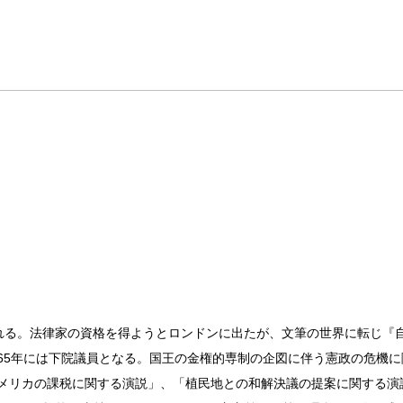
生まれる。法律家の資格を得ようとロンドンに出たが、文筆の世界に転じ
、65年には下院議員となる。国王の金権的専制の企図に伴う憲政の危機
アメリカの課税に関する演説」、「植民地との和解決議の提案に関する