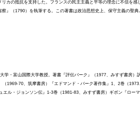
メリカの抵抗を支持した。フランスの民主主義と平等の理念に不信を感
察』（1790）を執筆する。この著書は政治思想史上、保守主義の聖典
院大学・富山国際大学教授。著書『評伝バーク』（1977、みすず書房）訳
（1969-70、筑摩書房）『エドマンド・バーク著作集』1、2巻（19
・ジョンソン伝』1-3巻（1981-83、みすず書房）ギボン『ローマ帝国衰