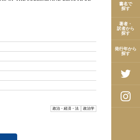
書名で
探す
著者・
訳者から
探す
発行年から
探す
政治・経済・法
政治学