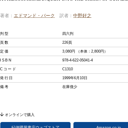
著者
エドマンド・バーク
訳者
中野好之
判型
四六判
頁数
226頁
定価
3,080円 （本体：2,800円）
ISBN
978-4-622-05041-4
Cコード
C1310
発行日
1999年6月10日
備考
在庫僅少
オンラインで購入
紀伊國屋書店ウェブストア
Amazon.co.jp