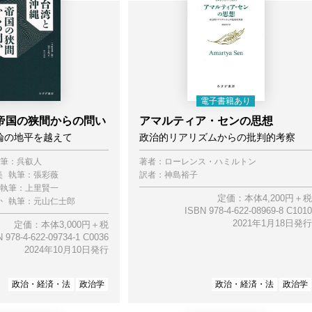
帝国の狭間からの問い
アマルティア・センの思想
論の地平を越えて
政治的リアリズムからの批判的考察
筆：
呉叡人
著者：
ローレンス・ハミルトン
美
執筆：
張彩薇
訳者：
神島裕子
執筆：
上里賢一
定価：本体4,200円＋税
か
執筆：
元山仁士郎
ISBN 978-4-622-08969-8 C1010
2021年1月18日発行
定価：本体3,000円＋税
 978-4-622-09734-1 C0036
2024年10月10日発行
政治・経済・法
政治学
政治・経済・法
政治学