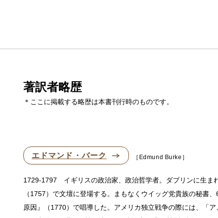
著訳者略歴
＊ここに掲載する略歴は本書刊行時のものです。
エドマンド・バーク
Edmund Burke
1729-1797 イギリスの政治家、政治哲学者。ダブリンに
（1757）で文壇に登場する。まもなくウイッグ党貴族の秘書
原因』（1770）で唱導した。アメリカ独立戦争の際には、「