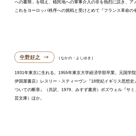
への書簡」を唱え、植民地への軍事介入の非を熱烈に説き、ア
これをヨーロッパ秩序への挑戦と受けとめて『フランス革命の省
中野好之
なかの・よしゆき
1931年東京に生れる。1955年東京大学経済学部卒業。元国学
伊国屋書店）レスリー・スティーヴン『18世紀イギリス思想史』
ついての断章』（共訳、1979、みすず書房）ボズウェル『サミュエル
芸文庫）ほか。