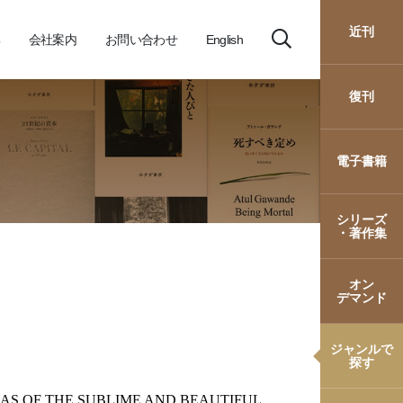
近刊
会社案内
お問い合わせ
English
復刊
電子書籍
シリーズ
・著作集
オン
デマンド
ジャンルで
探す
EAS OF THE SUBLIME AND BEAUTIFUL