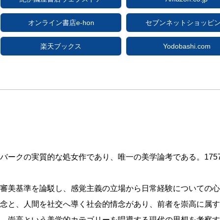
オンライン書店e-hon
セブンネットショッピ
楽天ブックス
Yodobashi.com
バークの実質的な処女作であり、唯一の美学論考である。175
審美基準を論駁し、感覚主義の立場から日常経験についての心
念と、人間を社交へ導く社会的情念があり、前者を崇高に属す
、崇高という美学的カテゴリーを唱導する現代の思想を考察す