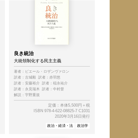
良き統治
大統領制化する民主主義
著者：
ピエール・ロザンヴァロン
訳者：
古城毅
訳者：
赤羽悠
訳者：
安藤裕介
訳者：
稲永祐介
訳者：
永見瑞木
訳者：
中村督
解説：
宇野重規
定価：本体5,500円＋税
ISBN 978-4-622-08825-7 C1031
2020年3月16日発行
政治・経済・法
政治学