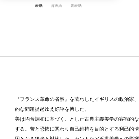
表紙
背表紙
裏表紙
『フランス革命の省察』を著わしたイギリスの政治家、
的な問題提起ゆえ好評を博した。
美は均斉調和に基づく、とした古典主義美学の客観的な
する。苦と恐怖に関わり自己維持を目的とする利己的情
因となる後者と対比した。カントなど近世美学への影響