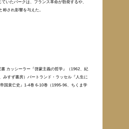
じていたバークは、フランス革命が勃発するや、
と称され影響を与えた。
書 カッシーラー『啓蒙主義の哲学』（1962、紀
73、みすず書房）バートランド・ラッセル『人生に
亡史』1-4巻 6-10巻（1995-96、ちくま学