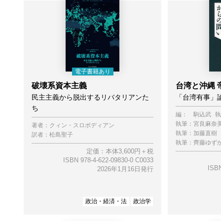
破壊系資本主義
台湾と沖縄 
民主主義から脱出するリバタリアンた
「台湾有事」
ち
編：
駒込武
執
執筆：
宮良麻奈
著者：
クィン・スロボディアン
執筆：
加藤直樹
訳者：
松島聖子
執筆：
齊藤ゆず
定価：本体3,600円＋税
ISBN 978-4-622-09830-0 C0033
ISBN
2026年1月16日発行
政治・経済・法
政治学