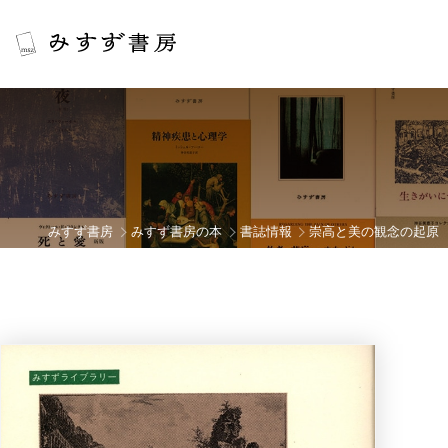
みすず書房
みすず書房の本
書誌情報
崇高と美の観念の起原