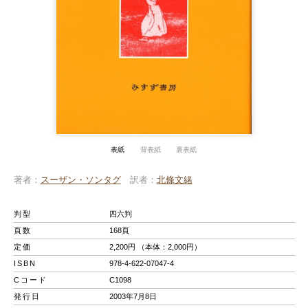
表紙
背表紙
裏表紙
著者
スーザン・ソンタグ
訳者
北條文緒
判型
四六判
頁数
168頁
定価
2,200円 （本体：2,000円）
ISBN
978-4-622-07047-4
Cコード
C1098
発行日
2003年7月8日