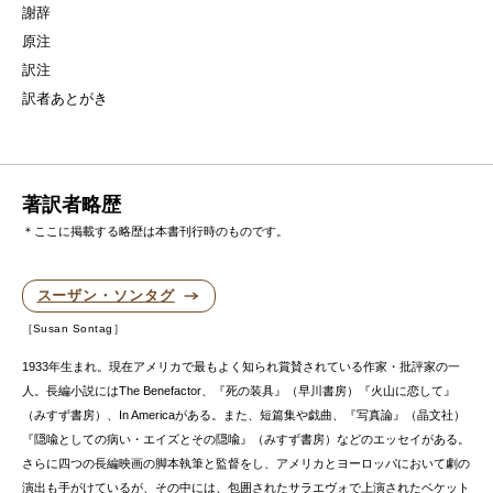
謝辞
原注
訳注
訳者あとがき
著訳者略歴
＊ここに掲載する略歴は本書刊行時のものです。
スーザン・ソンタグ
Susan Sontag
1933年生まれ。現在アメリカで最もよく知られ賞賛されている作家・批評家の一
人。長編小説にはThe Benefactor、『死の装具』（早川書房）『火山に恋して』
（みすず書房）、In Americaがある。また、短篇集や戯曲、『写真論』（晶文社）
『隠喩としての病い・エイズとその隠喩』（みすず書房）などのエッセイがある。
さらに四つの長編映画の脚本執筆と監督をし、アメリカとヨーロッパにおいて劇の
演出も手がけているが、その中には、包囲されたサラエヴォで上演されたベケット