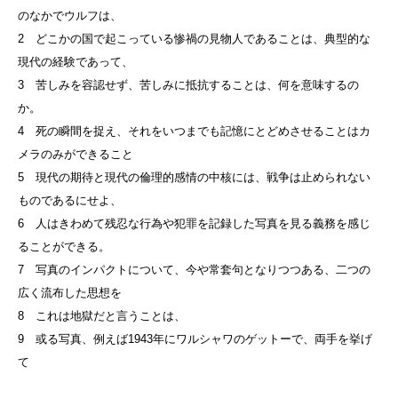
のなかでウルフは、
2 どこかの国で起こっている惨禍の見物人であることは、典型的な
現代の経験であって、
3 苦しみを容認せず、苦しみに抵抗することは、何を意味するの
か。
4 死の瞬間を捉え、それをいつまでも記憶にとどめさせることはカ
メラのみができること
5 現代の期待と現代の倫理的感情の中核には、戦争は止められない
ものであるにせよ、
6 人はきわめて残忍な行為や犯罪を記録した写真を見る義務を感じ
ることができる。
7 写真のインパクトについて、今や常套句となりつつある、二つの
広く流布した思想を
8 これは地獄だと言うことは、
9 或る写真、例えば1943年にワルシャワのゲットーで、両手を挙げ
て