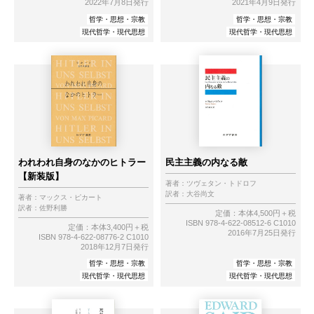
2022年7月8日発行
2021年4月9日発行
哲学・思想・宗教
哲学・思想・宗教
現代哲学・現代思想
現代哲学・現代思想
われわれ自身のなかのヒトラー
民主主義の内なる敵
【新装版】
著者：
ツヴェタン・トドロフ
訳者：
大谷尚文
著者：
マックス・ピカート
訳者：
佐野利勝
定価：本体4,500円＋税
ISBN 978-4-622-08512-6 C1010
定価：本体3,400円＋税
2016年7月25日発行
ISBN 978-4-622-08776-2 C1010
2018年12月7日発行
哲学・思想・宗教
哲学・思想・宗教
現代哲学・現代思想
現代哲学・現代思想