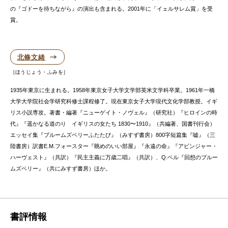
の『ゴドーを待ちながら』の演出も含まれる。2001年に「イェルサレム賞」を受
賞。
北條文緒
ほうじょう・ふみを
1935年東京に生まれる。1958年東京女子大学文学部英米文学科卒業。1961年一橋
大学大学院社会学研究科修士課程修了。現在東京女子大学現代文化学部教授。イギ
リス小説専攻。著書・編著『ニューゲイト・ノヴェル』（研究社）『ヒロインの時
代』『遥かなる道のり イギリスの女たち 1830〜1910』（共編著、国書刊行会）
エッセイ集『ブルームズベリーふたたび』（みすず書房）800字短篇集『嘘』（三
陸書房）訳書E.M.フォースター『眺めのいい部屋』『永遠の命』『アビンジャー・
ハーヴェスト』（共訳）『民主主義に万歳二唱』（共訳）、Q.ベル『回想のブルー
ムズベリー』（共にみすず書房）ほか。
書評情報