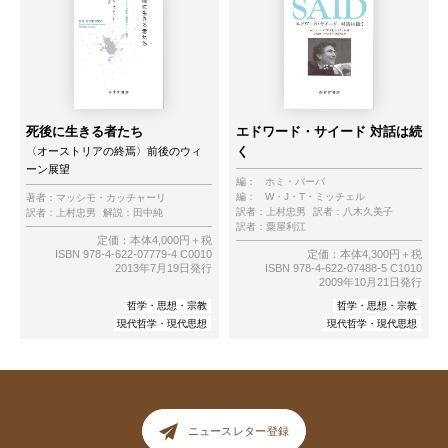
死後に生きる者たち
エドワード・サイード 対話は続
く
〈オーストリアの終焉〉前後のウィ
ーン展望
編：
ホミ・バーバ
編：
W・J・T・ミッチェル
著者：
マッシモ・カッチャーリ
訳者：
上村忠男
訳者：
八木久美子
訳者：
上村忠男
解説：
田中純
訳者：
粟屋利江
定価：本体4,000円＋税
定価：本体4,300円＋税
ISBN 978-4-622-07779-4 C0010
ISBN 978-4-622-07488-5 C1010
2013年7月19日発行
2009年10月21日発行
哲学・思想・宗教
哲学・思想・宗教
現代哲学・現代思想
現代哲学・現代思想
ニュースレター登録