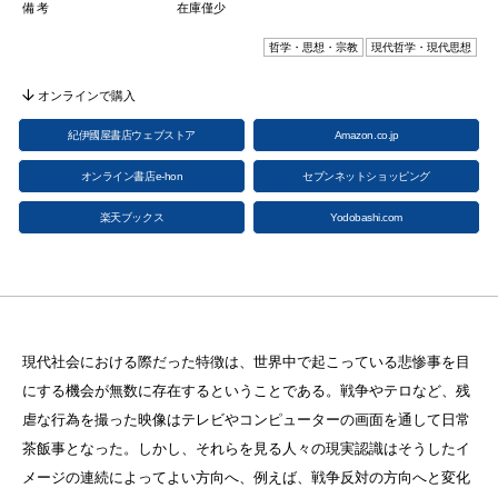
備考
在庫僅少
哲学・思想・宗教
現代哲学・現代思想
オンラインで購入
紀伊國屋書店ウェブストア
Amazon.co.jp
オンライン書店e-hon
セブンネットショッピング
楽天ブックス
Yodobashi.com
現代社会における際だった特徴は、世界中で起こっている悲惨事を目
にする機会が無数に存在するということである。戦争やテロなど、残
虐な行為を撮った映像はテレビやコンピューターの画面を通して日常
茶飯事となった。しかし、それらを見る人々の現実認識はそうしたイ
メージの連続によってよい方向へ、例えば、戦争反対の方向へと変化