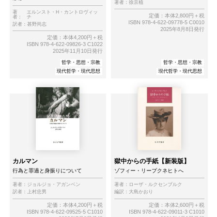
著者：
徐京植
著
エルンスト・H・カントロヴィッ
定価：本体2,800円＋税
者：
チ
ISBN 978-4-622-09778-5 C0010
訳者：
甚野尚志
2025年8月8日発行
定価：本体4,200円＋税
ISBN 978-4-622-09826-3 C1022
2025年11月10日発行
哲学・思想・宗教
哲学・思想・宗教
現代哲学・現代思想
現代哲学・現代思想
カルマン
獄中からの手紙【新装版】
行為と罪過と身振りについて
ゾフィー・リープクネヒトへ
著者：
ジョルジョ・アガンベン
著者：
ローザ・ルクセンブルク
訳者：
上村忠男
編訳：
大島かおり
定価：本体4,200円＋税
定価：本体2,600円＋税
ISBN 978-4-622-09525-5 C1010
ISBN 978-4-622-09011-3 C1010