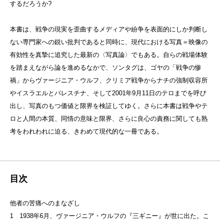
するだろうか?
本書は、戦争の現実を歪曲するメディアや紛争を表面的にしか判断し
ない専門家への鋭い批判であると同時に、現代における写真＝映像の
有効性を真摯に追究した最新の〈写真論〉でもある。自らの戦場体験
を踏まえながら論を進めるなかで、ソンタグは、ゴヤの「戦争の惨
禍」からヴァージニア・ウルフ、クリミア戦争からナチの強制収容所
やイスラエルとパレスチナ、そして2001年9月11日のテロまでを呼び
出し、写真のもつ価値と限界を検証してゆく。さらに本書は戦争やテ
ロと人間の本質、同情の意味と限界、さらに良心の責務に関しても熟
考をわれわれに迫る、きわめて現代的な一冊である。
目次
他者の苦痛へのまなざし
1 1938年6月、ヴァージニア・ウルフの『三ギニー』が世に出た。こ