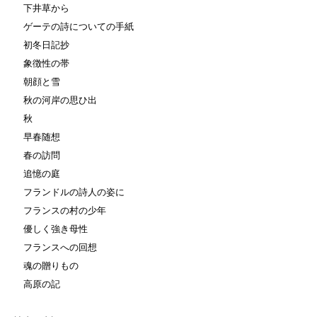
下井草から
ゲーテの詩についての手紙
初冬日記抄
象徴性の帯
朝顔と雪
秋の河岸の思ひ出
秋
早春随想
春の訪問
追憶の庭
フランドルの詩人の姿に
フランスの村の少年
優しく強き母性
フランスへの回想
魂の贈りもの
高原の記