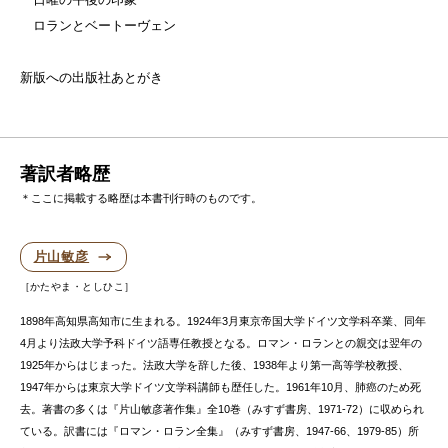
ロランとベートーヴェン
新版への出版社あとがき
著訳者略歴
＊ここに掲載する略歴は本書刊行時のものです。
片山敏彦
かたやま・としひこ
1898年高知県高知市に生まれる。1924年3月東京帝国大学ドイツ文学科卒業、同年
4月より法政大学予科ドイツ語専任教授となる。ロマン・ロランとの親交は翌年の
1925年からはじまった。法政大学を辞した後、1938年より第一高等学校教授、
1947年からは東京大学ドイツ文学科講師も歴任した。1961年10月、肺癌のため死
去。著書の多くは『片山敏彦著作集』全10巻（みすず書房、1971-72）に収められ
ている。訳書には『ロマン・ロラン全集』（みすず書房、1947-66、1979-85）所