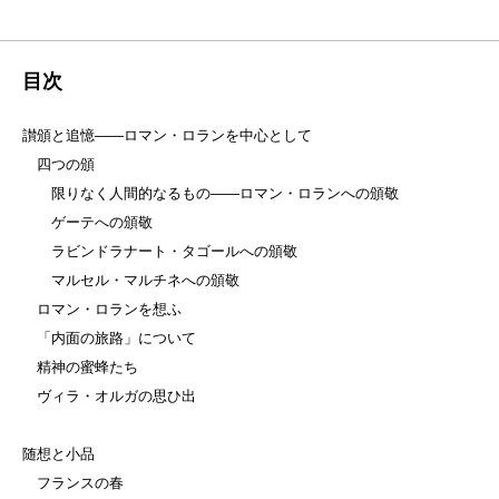
目次
讃頒と追憶——ロマン・ロランを中心として
四つの頒
限りなく人間的なるもの——ロマン・ロランへの頒敬
ゲーテへの頒敬
ラビンドラナート・タゴールへの頒敬
マルセル・マルチネへの頒敬
ロマン・ロランを想ふ
「内面の旅路」について
精神の蜜蜂たち
ヴィラ・オルガの思ひ出
随想と小品
フランスの春