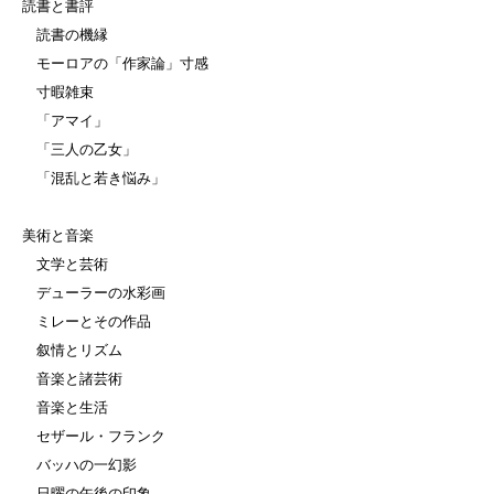
読書と書評
読書の機縁
モーロアの「作家論」寸感
寸暇雑束
「アマイ」
「三人の乙女」
「混乱と若き悩み」
美術と音楽
文学と芸術
デューラーの水彩画
ミレーとその作品
叙情とリズム
音楽と諸芸術
音楽と生活
セザール・フランク
バッハの一幻影
日曜の午後の印象