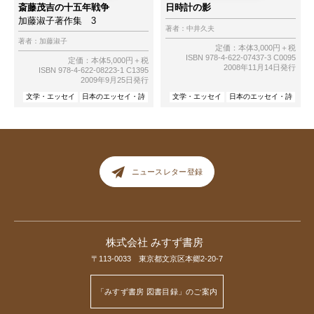
斎藤茂吉の十五年戦争
日時計の影
加藤淑子著作集 3
著者：
中井久夫
著者：
加藤淑子
定価：本体3,000円＋税
ISBN 978-4-622-07437-3 C0095
定価：本体5,000円＋税
2008年11月14日発行
ISBN 978-4-622-08223-1 C1395
2009年9月25日発行
文学・エッセイ
日本のエッセイ・詩
文学・エッセイ
日本のエッセイ・詩
ニュースレター登録
株式会社 みすず書房
〒113-0033 東京都文京区本郷2-20-7
「みすず書房 図書目録」のご案内