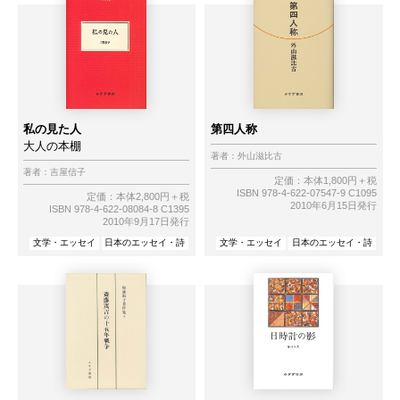
私の見た人
第四人称
大人の本棚
著者：
外山滋比古
著者：
吉屋信子
定価：本体1,800円＋税
ISBN 978-4-622-07547-9 C1095
定価：本体2,800円＋税
2010年6月15日発行
ISBN 978-4-622-08084-8 C1395
2010年9月17日発行
文学・エッセイ
日本のエッセイ・詩
文学・エッセイ
日本のエッセイ・詩