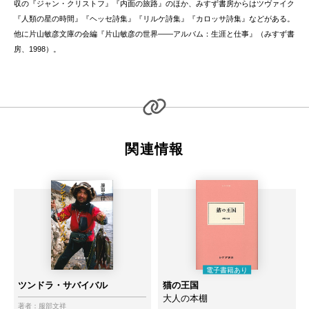
収の『ジャン・クリストフ』『内面の旅路』のほか、みすず書房からはツヴァイク
『人類の星の時間』『ヘッセ詩集』『リルケ詩集』『カロッサ詩集』などがある。
他に片山敏彦文庫の会編『片山敏彦の世界——アルバム：生涯と仕事』（みすず書
房、1998）。
関連情報
ツンドラ・サバイバル
猫の王国
大人の本棚
著者：
服部文祥