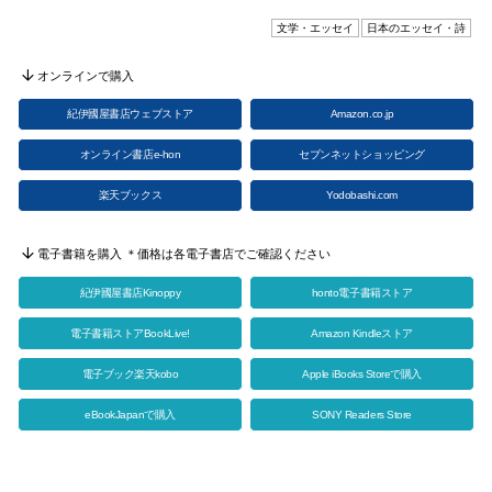
文学・エッセイ
日本のエッセイ・詩
オンラインで購入
紀伊國屋書店ウェブストア
Amazon.co.jp
オンライン書店e-hon
セブンネットショッピング
楽天ブックス
Yodobashi.com
電子書籍を購入 ＊価格は各電子書店でご確認ください
紀伊國屋書店Kinoppy
honto電子書籍ストア
電子書籍ストアBookLive!
Amazon Kindleストア
電子ブック楽天kobo
Apple iBooks Storeで購入
eBookJapanで購入
SONY Readers Store