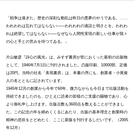
「戦争は過ぎた。歴史の深刻な動乱は昨日の悪夢のやうである。……
われわれは忘れてはならない——われわれの過誤と弱さとを。われわ
れは絶望してはならない——なぜなら人間性実現の新しい仕事が我々
の心と手との営みを待つてゐる。」
片山敏彦『詩心の風光』は、みすず書房が世におくった最初の出版物
として、1946年7月1日に刊行されました。凸版印刷、10000部、定価
は20円。当時の社名「美篶書房」は、本書の序にも、創業者・小尾俊
人の名とともに記されています。
1945年12月の創業から今年で60年、微力ながらも今日まで出版活動を
持続できましたのも、ひとえに読者の皆様のご支援の賜物であり、心
より御礼申し上げます。出版点数も3600点を数えることができまし
た。この記念の年を締めくくるにあたり、出版の基本理念と創業時の
精神の息吹をとどめたく、ここに新版を刊行するしだいです。（2005
年12月）