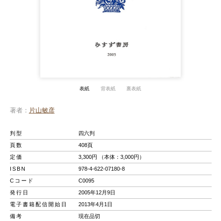
表紙
背表紙
裏表紙
著者
片山敏彦
判型
四六判
頁数
408頁
定価
3,300円 （本体：3,000円）
ISBN
978-4-622-07180-8
Cコード
C0095
発行日
2005年12月9日
電子書籍配信開始日
2013年4月1日
備考
現在品切