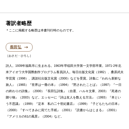
著訳者略歴
＊ここに掲載する略歴は本書刊行時のものです。
長田弘
おさだ・ひろし
詩人。1939年福島市に生まれる。1963年早稲田大学第一文学部卒業。1971-2年北
米アイオワ大学国際創作プログラム客員詩人。毎日出版文化賞（1982）、桑原武夫
学芸賞（1998）、講談社出版文化賞（2000）などを受賞。詩集に『われら新鮮な
旅人』（1965）『世界は一冊の本』（1994）『黙されたことば』（1997）『一日
の終わりの詩集』（2000）『長田弘詩集』（自選、ハルキ文庫、2003）『死者の
贈り物』（2003）など。エッセーに『詩は友人を数える方法』（1993）『本とい
う不思議』（1999）『定本 私の二十世紀書店』（1999）『子どもたちの日本』
（2000）『すべてきみに宛てた手紙』（2001）『読書からはじまる』（2001）
『アメリカの61の風景』（2004）など。