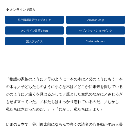
オンラインで購入
紀伊國屋書店ウェブストア
Amazon.co.jp
オンライン書店e-hon
セブンネットショッピング
楽天ブックス
Yodobashi.com
「物語の家族のように／母のように一本の木は／父のようにもう一本
の木は／子どもたちのように小さな木は／どこかに未来を探している
かのように／遠くを見はるかして／凛とした空気のなかに／みじろぎ
もせず立っていた。／私たちはすっかり忘れているのだ。／むかし、
私たちは木だったのだ。」（「むかし、私たちは」より）
いまの日本で、谷川俊太郎にならんで多くの読者の心を動かす詩人長