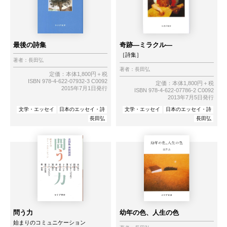
最後の詩集
奇跡―ミラクル―
［詩集］
著者：
長田弘
著者：
長田弘
定価：本体1,800円＋税
ISBN 978-4-622-07932-3 C0092
定価：本体1,800円＋税
2015年7月1日発行
ISBN 978-4-622-07786-2 C0092
2013年7月5日発行
文学・エッセイ
日本のエッセイ・詩
文学・エッセイ
日本のエッセイ・詩
長田弘
長田弘
問う力
幼年の色、人生の色
始まりのコミュニケーション