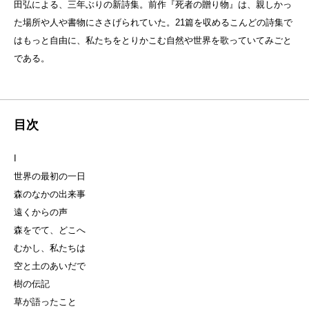
田弘による、三年ぶりの新詩集。前作『死者の贈り物』は、親しかっ
た場所や人や書物にささげられていた。21篇を収めるこんどの詩集で
はもっと自由に、私たちをとりかこむ自然や世界を歌っていてみごと
である。
目次
I
世界の最初の一日
森のなかの出来事
遠くからの声
森をでて、どこへ
むかし、私たちは
空と土のあいだで
樹の伝記
草が語ったこと