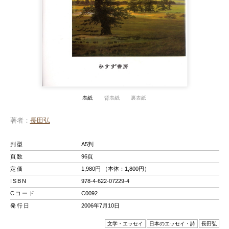
表紙
背表紙
裏表紙
著者
長田弘
判型
A5判
頁数
96頁
定価
1,980円 （本体：1,800円）
ISBN
978-4-622-07229-4
Cコード
C0092
発行日
2006年7月10日
文学・エッセイ
日本のエッセイ・詩
長田弘