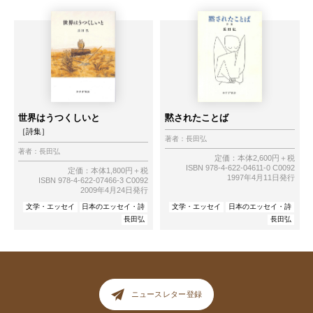
世界はうつくしいと
黙されたことば
［詩集］
著者：
長田弘
著者：
長田弘
定価：本体2,600円＋税
ISBN 978-4-622-04611-0 C0092
定価：本体1,800円＋税
1997年4月11日発行
ISBN 978-4-622-07466-3 C0092
2009年4月24日発行
文学・エッセイ
日本のエッセイ・詩
文学・エッセイ
日本のエッセイ・詩
長田弘
長田弘
ニュースレター登録