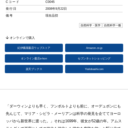
Cコード
C0045
発行日
2008年9月22日
備考
現在品切
自然科学・医学
自然科学一般
オンラインで購入
紀伊國屋書店ウェブストア
Amazon.co.jp
オンライン書店e-hon
セブンネットショッピング
楽天ブックス
Yodobashi.com
「ダーウィンよりも早く、フンボルトよりも前に、オーデュボンにも
先んじて、マリア・シビラ・メーリアンは科学の発見を企ててヨーロ
ッパから新世界に渡った。」それは1699年、彼女が52歳の年。アムス