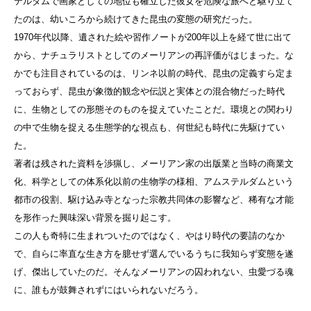
テルダムで画家としての地位も確立した彼女を危険な旅へと駆り立て
たのは、幼いころから続けてきた昆虫の変態の研究だった。
1970年代以降、遺された絵や習作ノートが200年以上を経て世に出て
から、ナチュラリストとしてのメーリアンの再評価がはじまった。な
かでも注目されているのは、リンネ以前の時代、昆虫の定義すら定ま
っておらず、昆虫が象徴的観念や伝説と実体との混合物だった時代
に、生物としての形態そのものを捉えていたことだ。環境との関わり
の中で生物を捉える生態学的な視点も、何世紀も時代に先駆けてい
た。
著者は残された資料を渉猟し、メーリアン家の出版業と当時の商業文
化、科学としての体系化以前の生物学の様相、アムステルダムという
都市の役割、駆け込み寺となった宗教共同体の影響など、稀有な才能
を形作った興味深い背景を掘り起こす。
この人も奇特に生まれついたのではなく、やはり時代の要請のなか
で、自らに率直な生き方を臆せず選んでいるうちに我知らず変態を遂
げ、傑出していたのだ。そんなメーリアンの囚われない、虫愛づる魂
に、誰もが鼓舞されずにはいられないだろう。