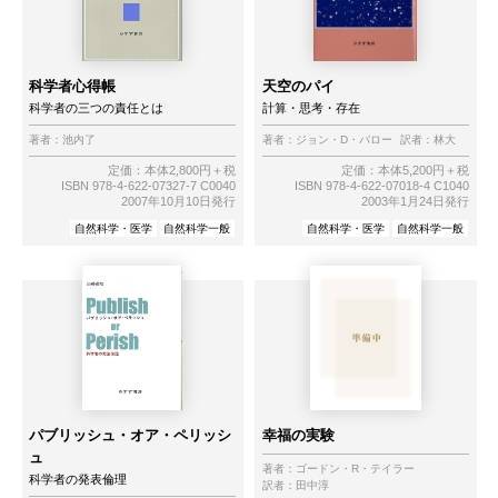
科学者心得帳
天空のパイ
科学者の三つの責任とは
計算・思考・存在
著者：
池内了
著者：
ジョン・D・バロー
訳者：
林大
定価：本体2,800円＋税
定価：本体5,200円＋税
ISBN 978-4-622-07327-7 C0040
ISBN 978-4-622-07018-4 C1040
2007年10月10日発行
2003年1月24日発行
自然科学・医学
自然科学一般
自然科学・医学
自然科学一般
パブリッシュ・オア・ペリッシ
幸福の実験
ュ
著者：
ゴードン・R・テイラー
科学者の発表倫理
訳者：
田中淳