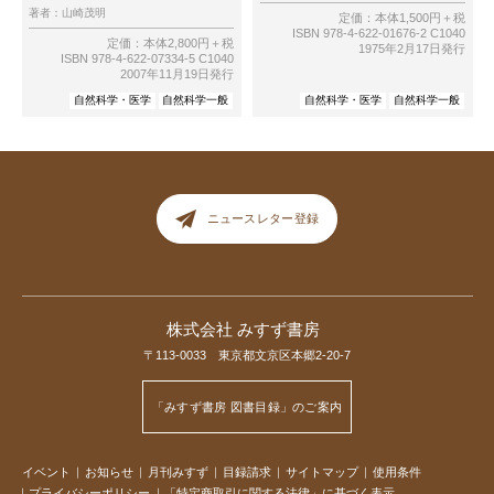
著者：
山崎茂明
定価：本体1,500円＋税
ISBN 978-4-622-01676-2 C1040
定価：本体2,800円＋税
1975年2月17日発行
ISBN 978-4-622-07334-5 C1040
2007年11月19日発行
自然科学・医学
自然科学一般
自然科学・医学
自然科学一般
ニュースレター登録
株式会社 みすず書房
〒113-0033 東京都文京区本郷2-20-7
「みすず書房 図書目録」のご案内
イベント
お知らせ
月刊みすず
目録請求
サイトマップ
使用条件
プライバシーポリシー
「特定商取引に関する法律」に基づく表示