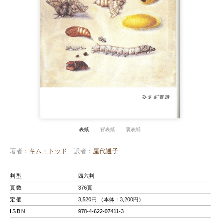
表紙
背表紙
裏表紙
著者
キム・トッド
訳者
屋代通子
判型
四六判
頁数
376頁
定価
3,520円 （本体：3,200円）
ISBN
978-4-622-07411-3