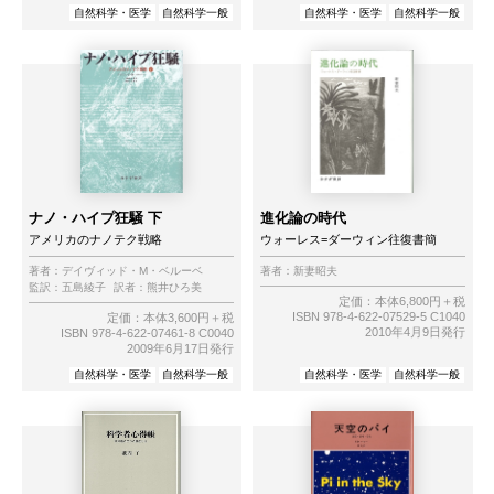
自然科学・医学
自然科学一般
自然科学・医学
自然科学一般
ナノ・ハイプ狂騒 下
進化論の時代
アメリカのナノテク戦略
ウォーレス=ダーウィン往復書簡
著者：
デイヴィッド・M・ベルーベ
著者：
新妻昭夫
監訳：
五島綾子
訳者：
熊井ひろ美
定価：本体6,800円＋税
ISBN 978-4-622-07529-5 C1040
定価：本体3,600円＋税
2010年4月9日発行
ISBN 978-4-622-07461-8 C0040
2009年6月17日発行
自然科学・医学
自然科学一般
自然科学・医学
自然科学一般