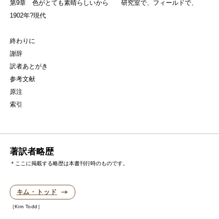
第9章 色がとても素晴らしいから 研究室で、フィールドで、
1902年?現代
終わりに
謝辞
訳者あとがき
参考文献
原注
索引
著訳者略歴
＊ここに掲載する略歴は本書刊行時のものです。
キム・トッド
Kim Todd