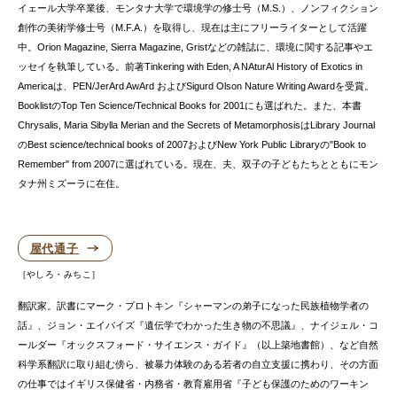
イェール大学卒業後、モンタナ大学で環境学の修士号（M.S.）、ノンフィクション
創作の美術学修士号（M.F.A.）を取得し、現在は主にフリーライターとして活躍
中。Orion Magazine, Sierra Magazine, Gristなどの雑誌に、環境に関する記事やエ
ッセイを執筆している。前著Tinkering with Eden, A NAturAl History of Exotics in
Americaは、PEN/JerArd AwArd およびSigurd Olson Nature Writing Awardを受賞。
BooklistのTop Ten Science/Technical Books for 2001にも選ばれた。また、本書
Chrysalis, Maria Sibylla Merian and the Secrets of MetamorphosisはLibrary Journal
のBest science/technical books of 2007およびNew York Public Libraryの"Book to
Remember" from 2007に選ばれている。現在、夫、双子の子どもたちとともにモン
タナ州ミズーラに在住。
屋代通子
やしろ・みちこ
翻訳家。訳書にマーク・プロトキン『シャーマンの弟子になった民族植物学者の
話』、ジョン・エイバイズ『遺伝学でわかった生き物の不思議』、ナイジェル・コ
ールダー『オックスフォード・サイエンス・ガイド』（以上築地書館）、など自然
科学系翻訳に取り組む傍ら、被暴力体験のある若者の自立支援に携わり、その方面
の仕事ではイギリス保健省・内務省・教育雇用省『子ども保護のためのワーキン