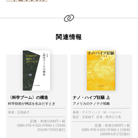
関連情報
〈科学ブーム〉の構造
ナノ・ハイプ狂騒 上
科学技術が神話を生みだすとき
アメリカのナノテク戦略
著者：
五島綾子
著者：
デイヴィッド・M・ベルーベ
監訳：
五島綾子
訳者：
熊井ひろ美
定価：本体3,000円＋税
ISBN 978-4-622-07840-1 C0040
定価：本体3,800円＋税
2014年7月9日発行
ISBN 978-4-622-07460-1 C0040
2009年6月17日発行