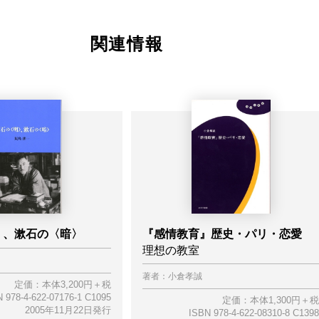
関連情報
〉、漱石の〈暗〉
『感情教育』歴史・パリ・恋愛
理想の教室
著者：
小倉孝誠
定価：本体3,200円＋税
 978-4-622-07176-1 C1095
定価：本体1,300円＋税
2005年11月22日発行
ISBN 978-4-622-08310-8 C1398