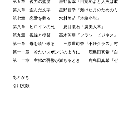
第五章 視力の蜜度 星野智幸『目覚めよと人魚は歌
第六章 歪んだ文字 星野智幸『溶けた月のための
第七章 恋愛を葬る 水村美苗『本格小説』
第八章 ヒロインの死 夏目漱石『虞美人草』
第九章 視線と復讐 高木芙羽『フラワービジネス』
第十章 母を喰い破る 三原世司奈『不妊クラス』村
第十一章 冷たいスポンジのように 鹿島田真希『
第十二章 主婦の憂鬱が満ちるとき 鹿島田真希『
あとがき
引用文献