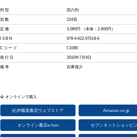
判型
四六判
頁数
224頁
定価
3,080円 （本体：2,800円）
ISBN
978-4-622-07519-6
Cコード
C1095
発行日
2010年7月9日
備考
在庫僅少
オンラインで購入
紀伊國屋書店ウェブストア
Amazon.co.jp
オンライン書店e-hon
セブンネットショッピ