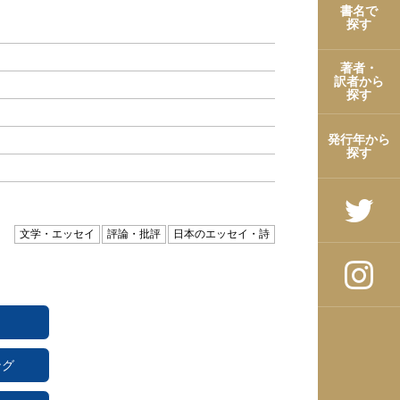
書名で
探す
著者・
訳者から
探す
発行年から
探す
文学・エッセイ
評論・批評
日本のエッセイ・詩
ング