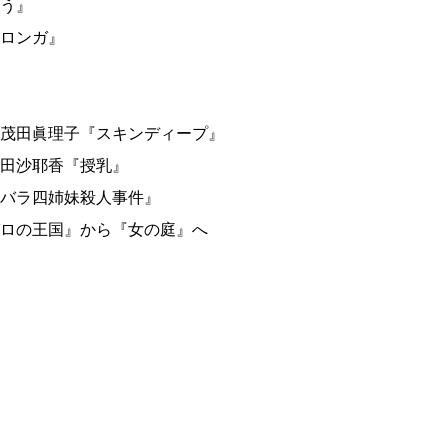
う』
ミロンガ』
茂田眞理子『スキンディープ』
田沙耶香『授乳』
白バラ四姉妹殺人事件』
ゼロの王国』から『女の庭』へ