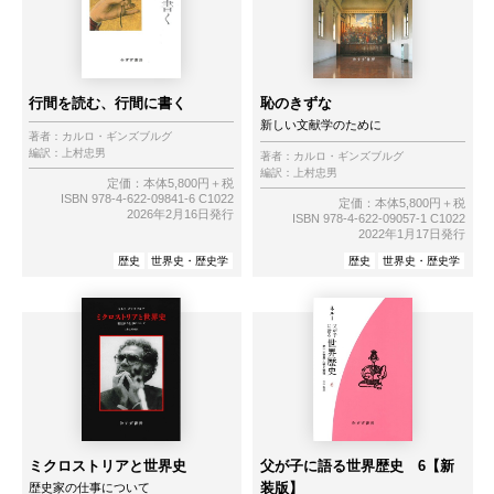
行間を読む、行間に書く
恥のきずな
新しい文献学のために
著者：
カルロ・ギンズブルグ
編訳：
上村忠男
著者：
カルロ・ギンズブルグ
編訳：
上村忠男
定価：本体5,800円＋税
ISBN 978-4-622-09841-6 C1022
定価：本体5,800円＋税
2026年2月16日発行
ISBN 978-4-622-09057-1 C1022
2022年1月17日発行
歴史
世界史・歴史学
歴史
世界史・歴史学
ミクロストリアと世界史
父が子に語る世界歴史 6【新
装版】
歴史家の仕事について