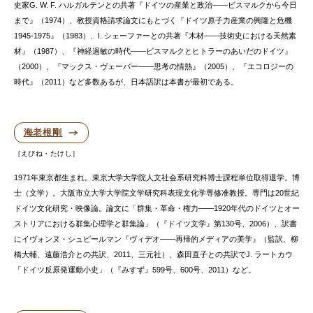
史家G. W. F. ハルガルテンとの共著『ドイツの産業と政治——ビスマルクから今日
まで』（1974）、教授資格請求論文にもとづく『ドイツ原子力産業の興隆と危機
1945‐1975』（1983）、I. シェーファーとの共著『木材——技術史における天然素
材』（1987）、『神経過敏の時代——ビスマルクとヒトラーのあいだのドイツ』
（2000）、『マックス・ヴェーバー——思考の情熱』（2005）、『エコロジーの
時代』（2011）など多数あるが、日本語訳は本書が最初である。
海老根剛
えびね・たけし
1971年東京都生まれ。東京大学大学院人文社会系研究科博士課程単位取得退学。博
士（文学）。大阪市立大学大学院文学研究科表現文化学専修准教授。専門は20世紀
ドイツ文化研究・映像論。論文に「群集・革命・権力——1920年代のドイツとオー
ストリアにおける群集心理学と群集論」（『ドイツ文学』第130号、2006）、訳書
にイヴォンヌ・シュピールマン『ヴィデオ——再帰的メディアの美学』（監訳、柳
橋大輔、遠藤浩介との共訳、2011、三元社）、森田直子との共訳でJ. ラートカウ
「ドイツ反原発運動小史」（『みすず』599号、600号、2011）など。