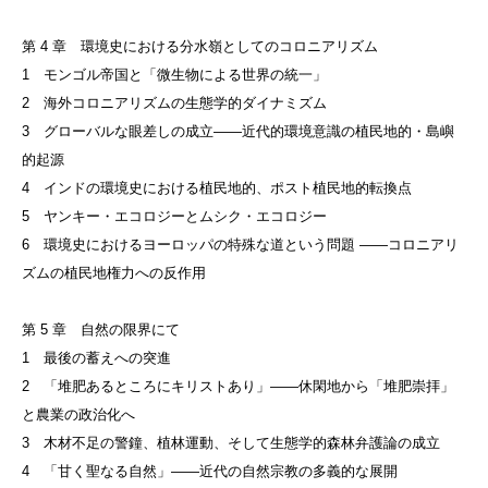
第 4 章 環境史における分水嶺としてのコロニアリズム
1 モンゴル帝国と「微生物による世界の統一」
2 海外コロニアリズムの生態学的ダイナミズム
3 グローバルな眼差しの成立——近代的環境意識の植民地的・島嶼
的起源
4 インドの環境史における植民地的、ポスト植民地的転換点
5 ヤンキー・エコロジーとムシク・エコロジー
6 環境史におけるヨーロッパの特殊な道という問題 ——コロニアリ
ズムの植民地権力への反作用
第 5 章 自然の限界にて
1 最後の蓄えへの突進
2 「堆肥あるところにキリストあり」——休閑地から「堆肥崇拝」
と農業の政治化へ
3 木材不足の警鐘、植林運動、そして生態学的森林弁護論の成立
4 「甘く聖なる自然」——近代の自然宗教の多義的な展開