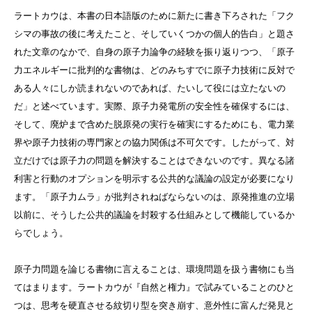
ラートカウは、本書の日本語版のために新たに書き下ろされた「フク
シマの事故の後に考えたこと、そしていくつかの個人的告白」と題さ
れた文章のなかで、自身の原子力論争の経験を振り返りつつ、「原子
力エネルギーに批判的な書物は、どのみちすでに原子力技術に反対で
ある人々にしか読まれないのであれば、たいして役には立たないの
だ」と述べています。実際、原子力発電所の安全性を確保するには、
そして、廃炉まで含めた脱原発の実行を確実にするためにも、電力業
界や原子力技術の専門家との協力関係は不可欠です。したがって、対
立だけでは原子力の問題を解決することはできないのです。異なる諸
利害と行動のオプションを明示する公共的な議論の設定が必要になり
ます。「原子力ムラ」が批判されねばならないのは、原発推進の立場
以前に、そうした公共的議論を封殺する仕組みとして機能しているか
らでしょう。
原子力問題を論じる書物に言えることは、環境問題を扱う書物にも当
てはまります。ラートカウが『自然と権力』で試みていることのひと
つは、思考を硬直させる紋切り型を突き崩す、意外性に富んだ発見と