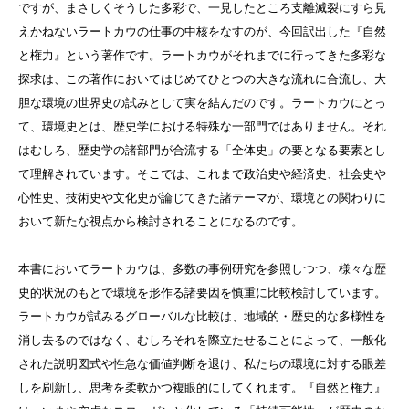
ですが、まさしくそうした多彩で、一見したところ支離滅裂にすら見
えかねないラートカウの仕事の中核をなすのが、今回訳出した『自然
と権力』という著作です。ラートカウがそれまでに行ってきた多彩な
探求は、この著作においてはじめてひとつの大きな流れに合流し、大
胆な環境の世界史の試みとして実を結んだのです。ラートカウにとっ
て、環境史とは、歴史学における特殊な一部門ではありません。それ
はむしろ、歴史学の諸部門が合流する「全体史」の要となる要素とし
て理解されています。そこでは、これまで政治史や経済史、社会史や
心性史、技術史や文化史が論じてきた諸テーマが、環境との関わりに
おいて新たな視点から検討されることになるのです。
本書においてラートカウは、多数の事例研究を参照しつつ、様々な歴
史的状況のもとで環境を形作る諸要因を慎重に比較検討しています。
ラートカウが試みるグローバルな比較は、地域的・歴史的な多様性を
消し去るのではなく、むしろそれを際立たせることによって、一般化
された説明図式や性急な価値判断を退け、私たちの環境に対する眼差
しを刷新し、思考を柔軟かつ複眼的にしてくれます。『自然と権力』