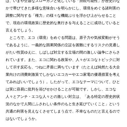
は、いまや空虚なスローガンと化している「持続可能性」が歴史のな
かで帯びてきた多様な意味合いを明らかにし、環境をめぐる諸利害の
調整に関与する「権力」の様々な機能ぶりを浮かび上がらせること
で、現在の環境政策に歴史的な奥行きを与えることに成功していると
言えるでしょう。
ところで、エコ（環境）をめぐる問題は、原子力や気候変動がそう
であるように、一義的な因果関係の立証を困難にするリスクの見通し
がたい性質ゆえに、しばしば対立する立場の間の激しい論争にさらさ
れています。また、エコに関わる政策や、人々がエコなトピックに対
して示す反応も、つねに矛盾に満ちています（たとえば純然たる大企
業向けの消費刺激策でしかないエコカーやエコ家電の優遇措置を考え
てみればいいでしょう）。したがって、エコなテーマについて、ひと
は実に容易に批判を浴びせかけることが可能です。しかし、エコな
人々とアンチ・エコな人々との激しい対立は、「ある特定の歴史的状
況のなかで人間にふさわしい条件のもと生き延びていくこと」という
共通の利害を見えなくさせてしまう点で、不幸なものだと言えるので
はないでしょうか。