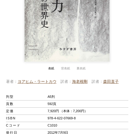
表紙
背表紙
裏表紙
著者
ヨアヒム・ラートカウ
訳者
海老根剛
訳者
森田直子
判型
A5判
頁数
592頁
定価
7,920円 （本体：7,200円）
ISBN
978-4-622-07669-8
Cコード
C1010
発行日
2012年7月9日