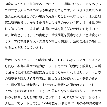
洞察をふんだんに提供することによって、環境というテーマをめぐっ
て対立する人々の間の対話を準備することです。それは環境政策の議
論のための風通しの良い場所を用意することを意味します。環境史研
究は環境政策にいかなる寄与をなしうるのかという問いは、終章で詳
しく論じられていますが、本書の全体を貫く問いかけでもあるので
す。訳者としては、この書物が、環境問題を憂慮する人々と環境とい
うテーマに懐疑的な人々の思考を等しく挑発し、活発な議論の糸口と
なることを期待しています。
最後にもうひとつ、この書物の魅力に触れておきましょう。ひょっと
したら、本書の最大の魅力は、ラートカウの「放浪する眼差し」が誘
う諸時代と諸地域の遍歴にあると言えるかもしれません。ラートカウ
の環境史を読み進める読者は、膨大な文献を使いこなす著者の導き
で、遠い過去の諸時代へ、また未知の景観へと誘われます。そして、
そのときに読者はまた、そうした景観のなかを進む旅人ラートカウの
歩みと眼差しをも行間に感じとらずにはいられないのです。あるイン
タビューでラートカウは、1996年にインドとネパールの森林史の書物