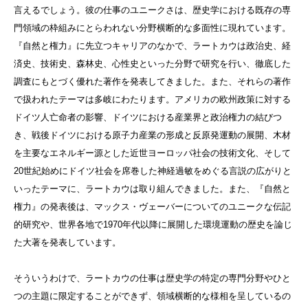
言えるでしょう。彼の仕事のユニークさは、歴史学における既存の専
門領域の枠組みにとらわれない分野横断的な多面性に現れています。
『自然と権力』に先立つキャリアのなかで、ラートカウは政治史、経
済史、技術史、森林史、心性史といった分野で研究を行い、徹底した
調査にもとづく優れた著作を発表してきました。また、それらの著作
で扱われたテーマは多岐にわたります。アメリカの欧州政策に対する
ドイツ人亡命者の影響、ドイツにおける産業界と政治権力の結びつ
き、戦後ドイツにおける原子力産業の形成と反原発運動の展開、木材
を主要なエネルギー源とした近世ヨーロッパ社会の技術文化、そして
20世紀始めにドイツ社会を席巻した神経過敏をめぐる言説の広がりと
いったテーマに、ラートカウは取り組んできました。また、『自然と
権力』の発表後は、マックス・ヴェーバーについてのユニークな伝記
的研究や、世界各地で1970年代以降に展開した環境運動の歴史を論じ
た大著を発表しています。
そういうわけで、ラートカウの仕事は歴史学の特定の専門分野やひと
つの主題に限定することができず、領域横断的な様相を呈しているの