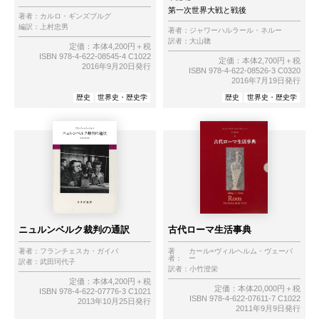
第一次世界大戦と戦後
著者：
カルロ・ギンズブルグ
編訳：
上村忠男
著者：
ジャワーハルラール・ネルー
訳者：
大山聰
定価：本体4,200円＋税
ISBN 978-4-622-08545-4 C1022
定価：本体2,700円＋税
2016年9月20日発行
ISBN 978-4-622-08526-3 C0320
2016年7月19日発行
歴史
世界史・歴史学
歴史
世界史・歴史学
ニュルンベルク裁判の通訳
古代ローマ生活事典
著者：
フランチェスカ・ガイバ
著
カール=ヴィルヘルム・ヴェーバ
者：
ー
訳者：
武田珂代子
訳者：
小竹澄栄
定価：本体4,200円＋税
定価：本体20,000円＋税
ISBN 978-4-622-07776-3 C1021
ISBN 978-4-622-07611-7 C1022
2013年10月25日発行
2011年9月9日発行