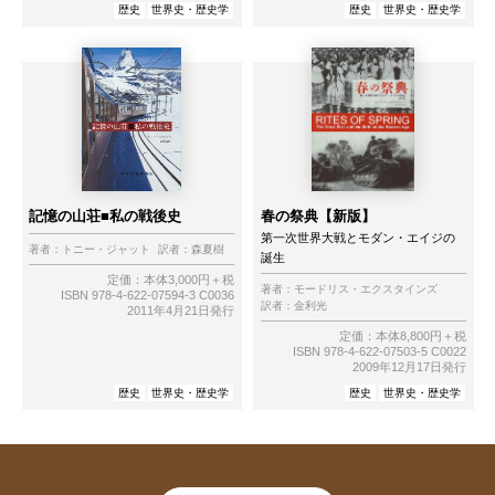
歴史
世界史・歴史学
歴史
世界史・歴史学
記憶の山荘■私の戦後史
春の祭典【新版】
第一次世界大戦とモダン・エイジの
著者：
トニー・ジャット
訳者：
森夏樹
誕生
定価：本体3,000円＋税
著者：
モードリス・エクスタインズ
ISBN 978-4-622-07594-3 C0036
訳者：
金利光
2011年4月21日発行
定価：本体8,800円＋税
ISBN 978-4-622-07503-5 C0022
2009年12月17日発行
歴史
世界史・歴史学
歴史
世界史・歴史学