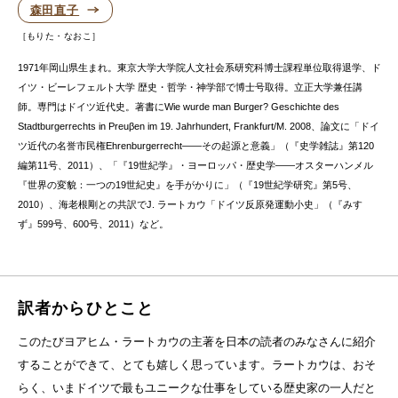
森田直子
もりた・なおこ
1971年岡山県生まれ。東京大学大学院人文社会系研究科博士課程単位取得退学、ド
イツ・ビーレフェルト大学 歴史・哲学・神学部で博士号取得。立正大学兼任講
師。専門はドイツ近代史。著書にWie wurde man Burger? Geschichte des
Stadtburgerrechts in Preuβen im 19. Jahrhundert, Frankfurt/M. 2008、論文に「ドイ
ツ近代の名誉市民権Ehrenburgerrecht——その起源と意義」（『史学雑誌』第120
編第11号、2011）、「『19世紀学』・ヨーロッパ・歴史学——オスターハンメル
『世界の変貌：一つの19世紀史』を手がかりに」（『19世紀学研究』第5号、
2010）、海老根剛との共訳でJ. ラートカウ「ドイツ反原発運動小史」（『みす
ず』599号、600号、2011）など。
訳者からひとこと
このたびヨアヒム・ラートカウの主著を日本の読者のみなさんに紹介
することができて、とても嬉しく思っています。ラートカウは、おそ
らく、いまドイツで最もユニークな仕事をしている歴史家の一人だと