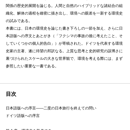
関係の歴史的展開を論じる。人間と自然のハイブリッドな諸結合の組
織化、解体の過程を緻密に描き出し、環境への眼差を一新する環境史
の試みである。
本書には、日本の環境史を論じた書き下ろしの一節を加え、さらに日
本語版への序文とあとがき（「フクシマの事故の後に考えたこと、そ
していくつかの個人的告白」）が寄稿された。ドイツを代表する環境
史家の主著、遂に待望の邦訳なる。上質な思考と史的研究の該博さに
裏づけられたスケールの大きな世界観で、環境を考える際には、まず
参照したい重要な一書である。
目次
日本語版への序言——二度の日本旅行を終えての問い
ドイツ語版への序言