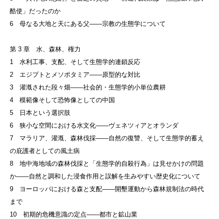
酷使」だったのか
6 母なる大地と天にある父——宗教の生態学について
第 3 章 水、森林、権力
1 水利工事、支配、そして生態学的連鎖反応
2 エジプトとメソポタミア——原型的な対比
3 灌漑された段々畑——社会的・生態学的小単位農耕
4 模範像そして恐怖像としての中国
5 日本という選択肢
6 狭小な空間における水文化——ヴェネツィアとオランダ
7 マラリア、灌漑、森林伐採——自然の復讐、そして生態学的蓄え
の庇護者としての風土病
8 地中海地域の森林伐採と「生態学的自殺行為」は見せかけの問題
か——自然と調和した浸食作用と誤解を生みやすい歴史化について
9 ヨーロッパにおける森と支配——開墾運動から森林規制法の時代
まで
10 初期的危機意識の定点——都市と鉱山業