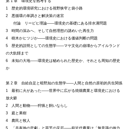
第 1 章 環境史を熟考する
1 歴史的環境研究における視野狭窄と袋小路
2 悪循環の単調さと解決策の迷宮
付論 リービヒ理論——環境史の基礎にある排水溝問題
3 時間の深みへ、そして自然理想の謎めいた再生力
4 樹木かヒツジか——環境史における価値判断の問題
5 歴史的説明としての生態学——マヤ文化の崩壊からアイルランド
の大飢饉まで
6 未知の大地——環境史は秘められた歴史か、それとも周知の歴史
か
第 2 章 自給自足と暗黙知の生態学——人間と自然の原初的共生関係
1 最初に火があった——世界中に広がる焼畑農業と環境史における
放火癖
2 人間と動物——狩猟と飼いならし
3 庭と果樹
4 農民と牧人
5 「共有地の悲劇」と苗芝の災厄——前近代農業は「無意識の地力