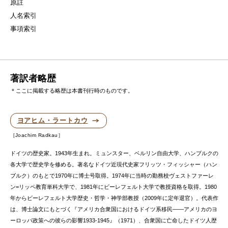
原註
人名索引
事項索引
著訳者略歴
＊ここに掲載する略歴は本書刊行時のものです。
ヨアヒム・ラートカウ
Joachim Radkau
ドイツの歴史家。1943年生まれ。ミュンスター、ベルリン自由大学、ハンブルクの
各大学で歴史学を修める。著名なドイツ近現代史家フリッツ・フィッシャー（ハン
ブルク）のもとで1970年に博士号取得。1974年に当時の勤務校ヴェストファーレ
ン=リッペ教育単科大学で、1981年にビーレフェルト大学で教授資格を取得。1980
年からビーレフェルト大学歴史・哲学・神学部教授（2009年に定年退官）。代表作
は、博士論文にもとづく『アメリカ合衆国におけるドイツ系移民——アメリカのヨ
ーロッパ政策への彼らの影響1933‐1945』（1971）、合衆国に亡命したドイツ人歴