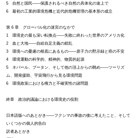
5 自然と国民——保護されるべき自然の具体化の途上で
6 最初の工業的環境危機と近代的危機管理の基本形の成立
第 6 章 グローバル化の迷宮のなかで
1 環境史の最も深い転換点——失敗に終わった世界のアメリカ化
2 血と大地——自給自足主義の錯乱
3 環境への憂慮の根底にあるもの——原子力の黙示録と癌の不安
4 環境運動の科学的、精神的、物質的起源
5 ネパール、ブータン、そして他の頂上からの眺め——ツーリズ
ム、開発援助、宇宙飛行から見る環境問題
6 環境政策における権力と不確実性の諸問題
終章 政治的議論における環境史の役割
日本語版へのあとがき——フクシマの事故の後に考えたこと、そして
いくつかの個人的告白
訳者あとがき