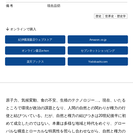
備考
現在品切
歴史
世界史・歴史学
オンラインで購入
紀伊國屋書店ウェブストア
Amazon.co.jp
オンライン書店e-hon
セブンネットショッピング
楽天ブックス
Yodobashi.com
原子力、気候変動、食の不安、生殖のテクノロジー…。現在、いたる
ところで環境が政治の課題となり、人間の自然との関わりが権力の行
使と結びついている。だが、自然と権力の結びつきは20世紀後半に初
めて成立したのではない。本書は多様な地域と時代をめぐり、グロー
バルな構造とローカルな特異性を照らし合わせながら、自然と権力の