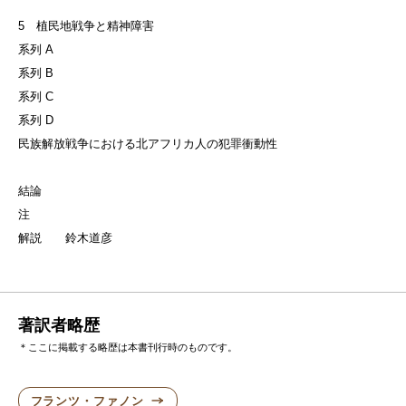
5 植民地戦争と精神障害
系列 A
系列 B
系列 C
系列 D
民族解放戦争における北アフリカ人の犯罪衝動性
結論
注
解説 鈴木道彦
著訳者略歴
＊ここに掲載する略歴は本書刊行時のものです。
フランツ・ファノン