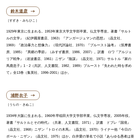
鈴木道彦
すずき・みちひこ
1929年東京に生まれる。1953年東京大学文学部卒業。仏文学専攻。著書『サルト
ルの文学』（紀伊國屋書店、1963）『アンガージュマンの思想』（晶文社、
1969）『政治暴力と想像力』（現代評論社、1970）『プルースト論考』（筑摩書
房、1985）『異郷の季節』（みすず書房、1986、2007）。訳書 ロワ『アルジェ
リア戦争』（岩波書店、1961）ニザン『陰謀』（晶文社、1971）サルトル『家の
馬鹿息子』1・2（共訳、人文書院、1982、1989）プルースト『失われた時を求め
て』全13巻（集英社、1996-2001）ほか。
浦野衣子
うらの・きぬこ
1934年大阪に生まれる。1960年早稲田大学文学部卒業。仏文学専攻。2005年歿。
著書『サルトルとその時代』（共著、人文書院、1971）。訳書 ドブレ『国境』
（晶文社、1968）ニザン『トロイの木馬』（晶文社、1970）ライナー他『今日の
ポール・ニザン』（晶文社、1975）ほか。白井愛の筆名で小説『あらゆる愚者は亜