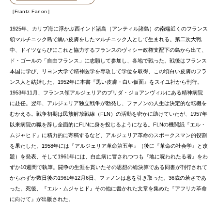
Frantz Fanon
1925年、カリブ海に浮かぶ西インド諸島（アンティル諸島）の南端近くのフランス
領マルチニック島で黒い皮膚をしたマルチニック人として生まれる。第二次大戦
中、ドイツならびにこれと協力するフランスのヴィシー政権支配下の島から出て、
ド・ゴールの「自由フランス」に志願して参加し、各地で戦った。戦後はフランス
本国に学び、リヨン大学で精神医学を専攻して学位を取得、この頃白い皮膚のフラ
ンス人と結婚した。1952年に本書『黒い皮膚・白い仮面』をスイユ社から刊行。
1953年11月、フランス領アルジェリアのブリダ・ジョアンヴィルにある精神病院
に赴任。翌年、アルジェリア独立戦争が勃発し、ファノンの人生は決定的な転機を
むかえる。戦争初期は民族解放戦線（FLN）の活動を密かに助けていたが、1957年
以来病院の職を辞し全面的にFLNに身を投じるようになる。FLNの機関紙『エル・
ムジャヒド』に精力的に寄稿するなど、アルジェリア革命のスポークスマン的役割
を果たした。1958年には『アルジェリア革命第五年』（後に『革命の社会学』と改
題）を発表、そして1961年には、白血病に冒されつつも『地に呪われたる者』をわ
ずか10週間で執筆。闘争の生涯を貫いたその思想の総決算である同書が刊行されて
からわずか数日後の1961年12月6日、ファノンは息を引き取った。36歳の若さであ
った。死後、『エル・ムジャヒド』その他に書かれた文章を集めた『アフリカ革命
に向けて』が出版された。