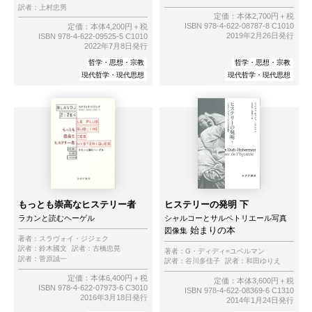
訳者：
上村忠男
定価：本体2,700円＋税
ISBN 978-4-622-08787-8 C1010
定価：本体4,200円＋税
2019年2月26日発行
ISBN 978-4-622-09525-5 C1010
2022年7月8日発行
哲学・思想・宗教
哲学・思想・宗教
現代哲学・現代思想
現代哲学・現代思想
もっとも崇高なヒステリー者
ヒステリーの発明 下
ラカンと読むヘーゲル
シャルコーとサルペトリエール写真
始まりの本
図像集
著者：
スラヴォイ・ジジェク
訳者：
鈴木國文
訳者：
古橋忠晃
著者：
G・ディディ=ユベルマン
訳者：
菅原誠一
訳者：
谷川多佳子
訳者：
和田ゆりえ
定価：本体6,400円＋税
定価：本体3,600円＋税
ISBN 978-4-622-07973-6 C3010
ISBN 978-4-622-08369-6 C1310
2016年3月18日発行
2014年1月24日発行