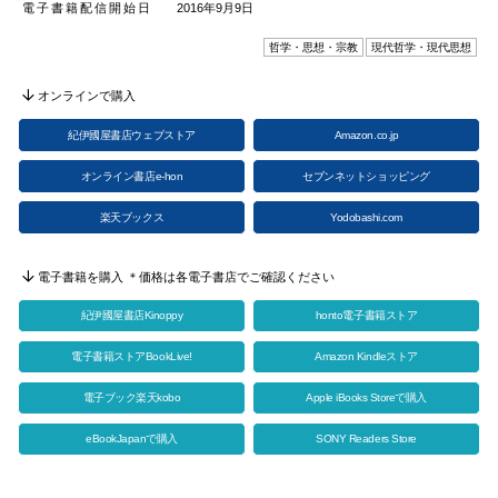
電子書籍配信開始日
2016年9月9日
哲学・思想・宗教
現代哲学・現代思想
オンラインで購入
紀伊國屋書店ウェブストア
Amazon.co.jp
オンライン書店e-hon
セブンネットショッピング
楽天ブックス
Yodobashi.com
電子書籍を購入 ＊価格は各電子書店でご確認ください
紀伊國屋書店Kinoppy
honto電子書籍ストア
電子書籍ストアBookLive!
Amazon Kindleストア
電子ブック楽天kobo
Apple iBooks Storeで購入
eBookJapanで購入
SONY Readers Store