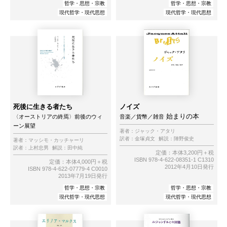
哲学・思想・宗教
哲学・思想・宗教
現代哲学・現代思想
現代哲学・現代思想
死後に生きる者たち
ノイズ
始まりの本
〈オーストリアの終焉〉前後のウィ
音楽／貨幣／雑音
ーン展望
著者：
ジャック・アタリ
訳者：
金塚貞文
解説：
陣野俊史
著者：
マッシモ・カッチャーリ
訳者：
上村忠男
解説：
田中純
定価：本体3,200円＋税
ISBN 978-4-622-08351-1 C1310
定価：本体4,000円＋税
2012年4月10日発行
ISBN 978-4-622-07779-4 C0010
2013年7月19日発行
哲学・思想・宗教
哲学・思想・宗教
現代哲学・現代思想
現代哲学・現代思想