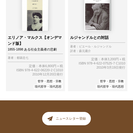
エリノア・マルクス【オンデマ
ルジャンドルとの対話
ンド版】
著者：
ピエール・ルジャンドル
1855-1898 ある社会主義者の悲劇
訳者：
森元庸介
著者：
都築忠七
定価：本体3,200円＋税
ISBN 978-4-622-07525-7 C1010
定価：本体6,800円＋税
2010年3月19日発行
ISBN 978-4-622-06220-2 C1010
2010年12月20日発行
哲学・思想・宗教
哲学・思想・宗教
現代哲学・現代思想
現代哲学・現代思想
ニュースレター登録