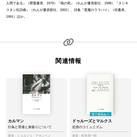
人間である』（罌粟書房、1979）『狼の死』（れんが書房新社、1996）『タジキ
スタン狂詩曲』（れんが書房新社、2002）、詩集『悪魔のララバイ』（径書房、
1991）ほか。
関連情報
カルマン
ドゥルーズとマルクス
行為と罪過と身振りについて
近傍のコミュニズム
著者：
ジョルジョ・アガンベン
著者：
松本潤一郎