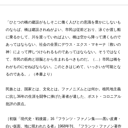
「ひとつの橋の建設がもしそこに働く人びとの意識を豊かにしないも
のならば、橋は建設されぬがよい、市民は従前どおり、泳ぐか渡し船
に乗るかして、川を渡っていればよい。橋は空から降って湧くもので
あってはならない、社会の全景にデウス・エクス・マキーナ〔救いの
神〕によって押しつけられるものであってはならない。そうではなく
て、市民の筋肉と頭脳とから生まれるべきものだ。（…）市民は橋を
わがものにせねばならない。このときはじめて、いっさいが可能とな
るのである。」（本書より）
民族とは、国家とは、文化とは。ファノニズムとは何か。植民地主義
に抗し36年の生涯を闘争に捧げた著者が遺した、ポスト・コロニアル
批評の原点。
［初版「現代史・戦後篇」16『フランツ・ファノン集——黒い皮膚・
白い仮面、地に呪われたる者』1968年刊、『フランツ・ファノン著作