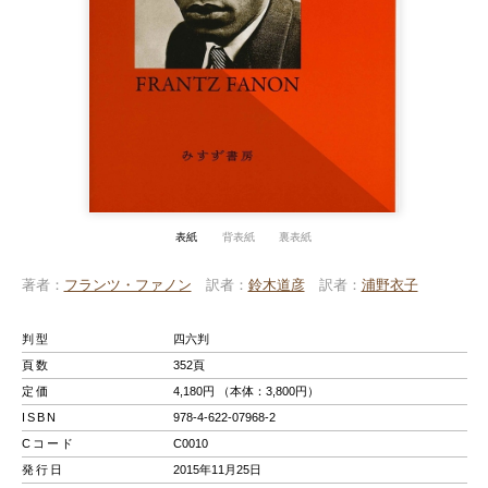
表紙
背表紙
裏表紙
著者
フランツ・ファノン
訳者
鈴木道彦
訳者
浦野衣子
判型
四六判
頁数
352頁
定価
4,180円 （本体：3,800円）
ISBN
978-4-622-07968-2
Cコード
C0010
発行日
2015年11月25日