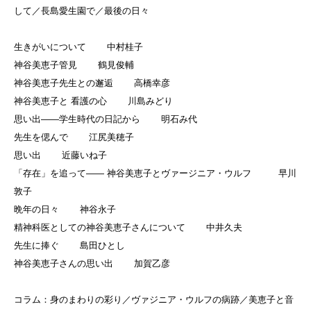
して／長島愛生園で／最後の日々
生きがいについて 中村桂子
神谷美恵子管見 鶴見俊輔
神谷美恵子先生との邂逅 高橋幸彦
神谷美恵子と 看護の心 川島みどり
思い出——学生時代の日記から 明石み代
先生を偲んで 江尻美穂子
思い出 近藤いね子
「存在」を追って—— 神谷美恵子とヴァージニア・ウルフ 早川
敦子
晩年の日々 神谷永子
精神科医としての神谷美恵子さんについて 中井久夫
先生に捧ぐ 島田ひとし
神谷美恵子さんの思い出 加賀乙彦
コラム：身のまわりの彩り／ヴァジニア・ウルフの病跡／美恵子と音