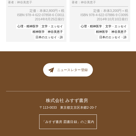
著者：
神谷美恵子
著者：
神谷美恵子
定価：本体2,800円＋税
定価：本体3,200円＋税
ISBN 978-4-622-07858-6 C0011
ISBN 978-4-622-07886-9 C0095
2014年8月25日発行
2014年10月10日発行
心理・精神医学
文学・エッセイ
心理・精神医学
文学・エッセイ
精神医学
神谷美恵子
精神医学
神谷美恵子
日本のエッセイ・詩
日本のエッセイ・詩
ニュースレター登録
株式会社 みすず書房
〒113-0033 東京都文京区本郷2-20-7
「みすず書房 図書目録」のご案内