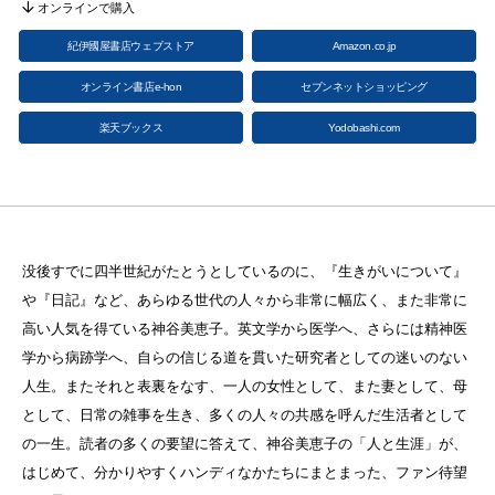
オンラインで購入
紀伊國屋書店ウェブストア
Amazon.co.jp
オンライン書店e-hon
セブンネットショッピング
楽天ブックス
Yodobashi.com
没後すでに四半世紀がたとうとしているのに、『生きがいについて』
や『日記』など、あらゆる世代の人々から非常に幅広く、また非常に
高い人気を得ている神谷美恵子。英文学から医学へ、さらには精神医
学から病跡学へ、自らの信じる道を貫いた研究者としての迷いのない
人生。またそれと表裏をなす、一人の女性として、また妻として、母
として、日常の雑事を生き、多くの人々の共感を呼んだ生活者として
の一生。読者の多くの要望に答えて、神谷美恵子の「人と生涯」が、
はじめて、分かりやすくハンディなかたちにまとまった、ファン待望