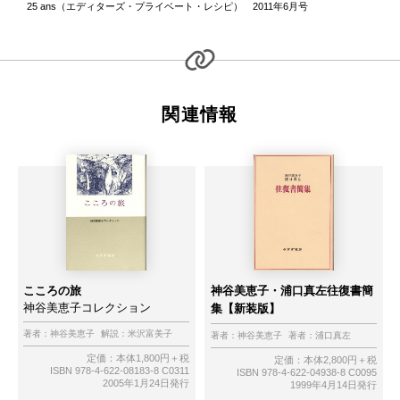
25 ans（エディターズ・プライベート・レシピ）
2011年6月号
関連情報
こころの旅
神谷美恵子・浦口真左往復書簡
神谷美恵子コレクション
集【新装版】
著者：
神谷美恵子
解説：
米沢富美子
著者：
神谷美恵子
著者：
浦口真左
定価：本体1,800円＋税
定価：本体2,800円＋税
ISBN 978-4-622-08183-8 C0311
ISBN 978-4-622-04938-8 C0095
2005年1月24日発行
1999年4月14日発行