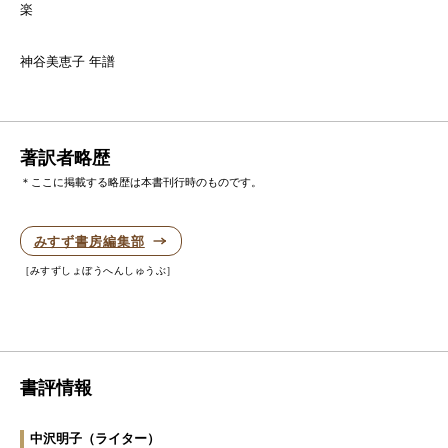
楽
神谷美恵子 年譜
著訳者略歴
＊ここに掲載する略歴は本書刊行時のものです。
みすず書房編集部
みすずしょぼうへんしゅうぶ
書評情報
中沢明子
（ライター）