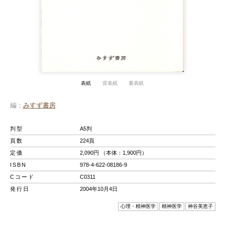
表紙
背表紙
裏表紙
編
みすず書房
判型
A5判
頁数
224頁
定価
2,090円 （本体：1,900円）
ISBN
978-4-622-08186-9
Cコード
C0311
発行日
2004年10月4日
心理・精神医学
精神医学
神谷美恵子