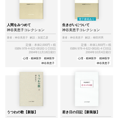
人間をみつめて
生きがいについて
神谷美恵子コレクション
神谷美恵子コレクション
著者：
神谷美恵子
解説：
加賀乙彦
著者：
神谷美恵子
解説：
柳田邦男
定価：本体2,000円＋税
定価：本体1,800円＋税
ISBN 978-4-622-08182-1 C0311
ISBN 978-4-622-08181-4 C0311
2004年11月18日発行
2004年10月4日発行
心理・精神医学
精神医学
心理・精神医学
精神医学
神谷美恵子
神谷美恵子
うつわの歌【新版】
若き日の日記【新装版】