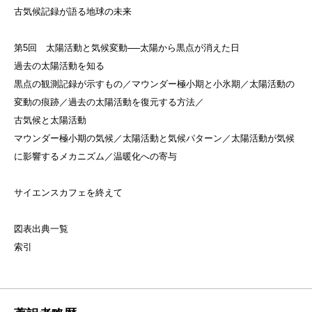
古気候記録が語る地球の未来
第5回 太陽活動と気候変動──太陽から黒点が消えた日
過去の太陽活動を知る
黒点の観測記録が示すもの／マウンダー極小期と小氷期／太陽活動の
変動の痕跡／過去の太陽活動を復元する方法／
古気候と太陽活動
マウンダー極小期の気候／太陽活動と気候パターン／太陽活動が気候
に影響するメカニズム／温暖化への寄与
サイエンスカフェを終えて
図表出典一覧
索引