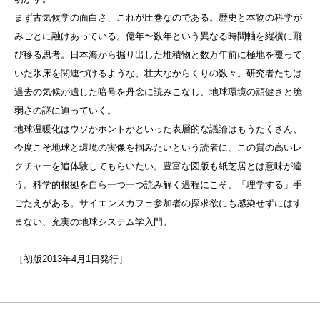
まず古気候学の面白さ、これが圧巻なのである。歴史と本物の科学が
みごとに融けあっている。億年〜数年という異なる時間軸を縦横に飛
び移る思考。日本海から掘り出した堆積物と数万年前に極地を覆って
いた氷床を関連づけるような、壮大なからくりの数々。研究者たちは
過去の気候が遺した暗号を丹念に読みこなし、地球環境の頑健さと脆
弱さの謎に迫っていく。
地球温暖化はウソかホントかといった表層的な議論はもうたくさん、
今度こそ地球と環境の実像を掴みたいという読者に、この質の高いレ
クチャーを追体験してもらいたい。豊富な図版も紙芝居とは意味が違
う。科学的根拠を自ら一つ一つ読み解く過程にこそ、「理学する」手
ごたえがある。サイエンスカフェ参加者の探求欲にも感染せずにはす
まない、充実の地球システム学入門。
［初版2013年4月1日発行］