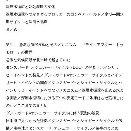
深層水循環とCO
濃度の変化
2
深層水循環をつかさどるブロッカーのコンベア・ベルト／氷期—間氷
期サイクルと深層水循環
まとめ
第4回 急激な気候変動とそのメカニズム──『デイ・アフター・トゥ
モロー』の世界
急激な気候変動が北半球で起きていた
ダンスガード=オシュガー・サイクル（DOC）の発見／ハインリッ
ヒ・イベントの発見／ダンスガード=オシュガー・サイクルとハイン
リッヒ・イベントの関係／ダンスガード=オシュガー・サイクルとハ
インリッヒ・イベントをつなぐメカニズム／深層水循環を止める水ま
き実験／深層水循環における三つの安定モード／氷床はなぜ崩壊した
のか／ここまでのまとめ
ダンスガード=オシュガー・サイクルに伴う変動の波及
日本海で見つかった証拠／ダンスガード=オシュガー・サイクルの伝
播／南半球とダンスガード=オシュガー・サイクル／後半のまとめ