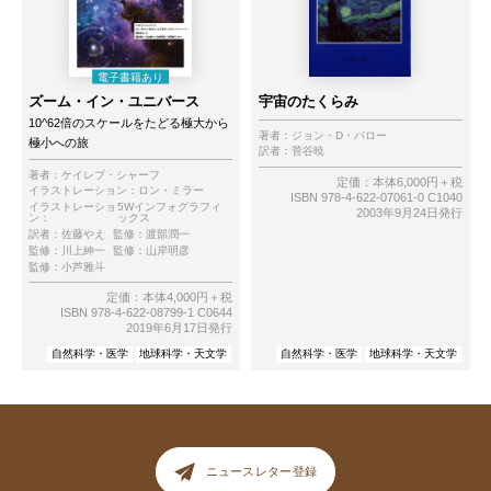
ズーム・イン・ユニバース
宇宙のたくらみ
10^62倍のスケールをたどる極大から
著者：
ジョン・D・バロー
極小への旅
訳者：
菅谷暁
著者：
ケイレブ・シャーフ
定価：本体6,000円＋税
イラストレーション：
ロン・ミラー
ISBN 978-4-622-07061-0 C1040
イラストレーショ
5Wインフォグラフィ
2003年9月24日発行
ン：
ックス
訳者：
佐藤やえ
監修：
渡部潤一
監修：
川上紳一
監修：
山岸明彦
監修：
小芦雅斗
定価：本体4,000円＋税
ISBN 978-4-622-08799-1 C0644
2019年6月17日発行
自然科学・医学
地球科学・天文学
自然科学・医学
地球科学・天文学
ニュースレター登録