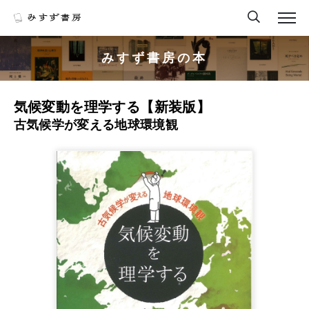
みすず書房の本
気候変動を理学する【新装版】
古気候学が変える地球環境観