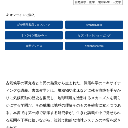
自然科学・医学
地球科学・天文学
オンラインで購入
紀伊國屋書店ウェブストア
Amazon.co.jp
オンライン書店e-hon
セブンネットショッピング
楽天ブックス
Yodobashi.com
古気候学の研究者と市民の熱意から生まれた、気候科学のエキサイテ
ィングな講義。古気候学とは、堆積物や氷床などに残る痕跡を手がか
りに気候変動の歴史を復元し、地球環境を造形するメカニズムを明ら
かにする学問だ。その成果は地球の理解そのものを確実に変えつつあ
る。本書では第一線で活躍する研究者が、生きた講義の中で発せられ
る疑問を丁寧に拾いながら、複雑で動的な地球システムの本質を説き
明かす。