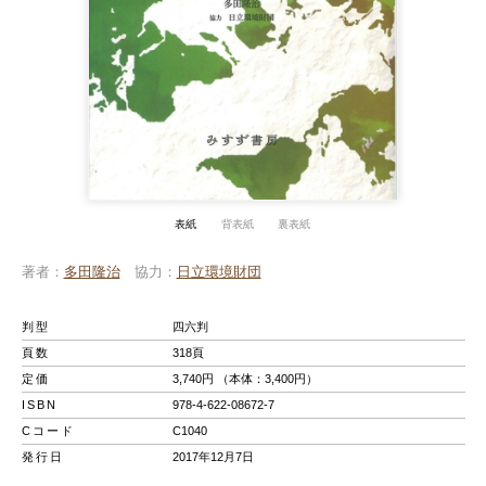
表紙
背表紙
裏表紙
著者
多田隆治
協力
日立環境財団
判型
四六判
頁数
318頁
定価
3,740円 （本体：3,400円）
ISBN
978-4-622-08672-7
Cコード
C1040
発行日
2017年12月7日