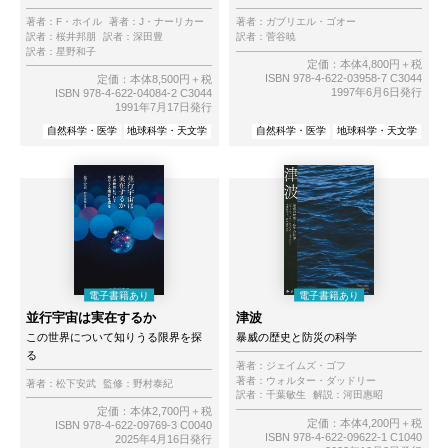
著者：
F・ホイル
著者：
J・ナーリカー
著者：
ガブリエル・ゴオー
訳者：
桜井邦朋
訳者：
深田豊
訳者：
菅谷暁
訳者：
星野和子
定価：本体4,800円＋税
ISBN 978-4-622-03958-7 C3044
定価：本体8,500円＋税
1997年6月6日発行
ISBN 978-4-622-04084-2 C3044
1991年7月17日発行
自然科学・医学
地球科学・天文学
自然科学・医学
地球科学・天文学
並行宇宙は実在するか
津波
この世界について知りうる限界を探
暴威の歴史と防災の科学
る
著者：
ジェイムズ・ゴフ
著者：
ウォルター・ダッドリー
著者：
松下安武
監修：
野村泰紀
訳者：
千葉敏生
解説：
河田惠昭
定価：本体2,700円＋税
定価：本体4,200円＋税
ISBN 978-4-622-09769-3 C0040
ISBN 978-4-622-09622-1 C1040
2025年4月16日発行