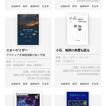
2023年10月2日発行
自然科学・医学
地球科学・天文学
自然科学・医学
地球科学・天文学
スターゲイザー
小石、地球の来歴を語る
アマチュア天体観測家が拓く宇宙
著者：
ヤン・ザラシーヴィッチ
訳者：
江口あとか
著者：
ティモシー・フェリス
訳者：
桃井緑美子
監修：
渡部潤一
定価：本体3,000円＋税
ISBN 978-4-622-07683-4 C1040
定価：本体3,800円＋税
2012年5月18日発行
ISBN 978-4-622-07757-2 C0044
2013年7月16日発行
自然科学・医学
地球科学・天文学
自然科学・医学
地球科学・天文学