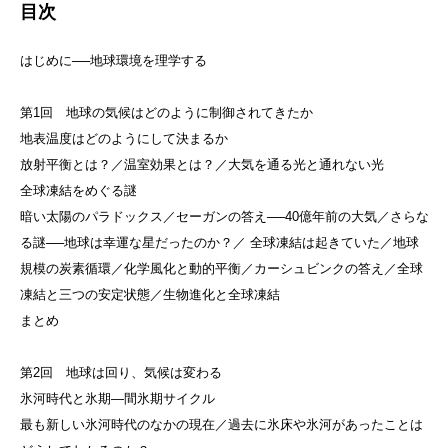
目次
はじめに──地球環境を理学する
第1回 地球の気候はどのように制御されてきたか
地表温度はどのようにして決まるか
放射平衡とは？／温室効果とは？／大気を通る光と通れない光
全球凍結をめぐる謎
暗い太陽のパラドックス／セーガンの答え──40億年前の大気／さらな
る謎──地球は幸運な星だったのか？／ 全球凍結は起きていた／地球
規模の炭素循環／化学風化と動的平衡／カーシュビンクの答え／全球
凍結と三つの安定状態／生物進化と全球凍結
まとめ
第2回 地球は回り、気候は変わる
氷河時代と氷期—間氷期サイクル
最も新しい氷河時代のなかの現在／過去に氷床や氷河があったことは