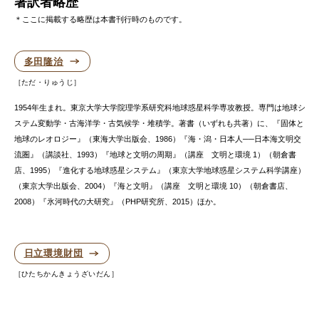
著訳者略歴
＊ここに掲載する略歴は本書刊行時のものです。
多田隆治
ただ・りゅうじ
1954年生まれ。東京大学大学院理学系研究科地球惑星科学専攻教授。専門は地球シ
ステム変動学・古海洋学・古気候学・堆積学。著書（いずれも共著）に、『固体と
地球のレオロジー』（東海大学出版会、1986）『海・潟・日本人──日本海文明交
流圏』（講談社、1993）『地球と文明の周期』（講座 文明と環境 1）（朝倉書
店、1995）『進化する地球惑星システム』（東京大学地球惑星システム科学講座）
（東京大学出版会、2004）『海と文明』（講座 文明と環境 10）（朝倉書店、
2008）『氷河時代の大研究』（PHP研究所、2015）ほか。
日立環境財団
ひたちかんきょうざいだん