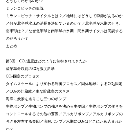
どうしてわかるのか？
ミランコビッチの仮説
ミランコビッチ・サイクルとは？／地球にはどうして季節があるのか
／何が北半球氷床の消長を決めているのか？／北半球が氷期のとき、
南半球は？／なぜ北半球と南半球の氷期—間氷期サイクルは同調する
のだろうか？
まとめ
第3回 CO
濃度はどのように制御されてきたか
2
産業革命以前のCO
濃度変動
2
CO
固定のプロセス
2
タイムスケールにより変わる制御プロセス／固体地球によるCO
固定
2
／CO
の貯蔵庫／主な貯蔵庫の大きさ
2
海洋に炭素を送りこむ三つのポンプ
生物ポンプ／生物ポンプの強さを決める主要因／生物ポンプの働きを
コントロールするその他の要因／アルカリポンプ／アルカリポンプの
強さを左右する要因／溶解ポンプ／氷期にCO
はどこにため込まれた
2
か？