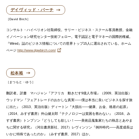
デイヴィッド・バーチ
David Birch
コンサルト・ハイペリオン社取締役。サリー・ビジネス・スクール客員教授。金融
イノベーション研究センター技術フェロー。電子認証と電子マネーの国際的権威。
『Wired』誌のビジネス情報についての世界トップ15人に選出されている。ホーム
ページ
http://www.dgwbirch.com/
松本裕
まつもと・ゆう
翻訳者。訳書 マハジャン『アフリカ 動きだす9億人市場』（2009、英治出版）
ウッドマン『フェアトレードのおかしな真実——僕は本当に良いビジネスを探す旅
に出た』（2013、英治出版）ディートン『大脱出——健康、お金、格差の起原』
（2014、みすず書房）外山健太郎『テクノロジーは貧困を救わない』（2016、み
すず書房）トンプソン『どうしても欲しい！——美術品蒐集家たちの執念とあやま
ちに関する研究』（河出書房新社、2017）レヴィンソン『例外時代——高度成長は
いかに特殊であったのか』（みすず書房、2017）ほか。