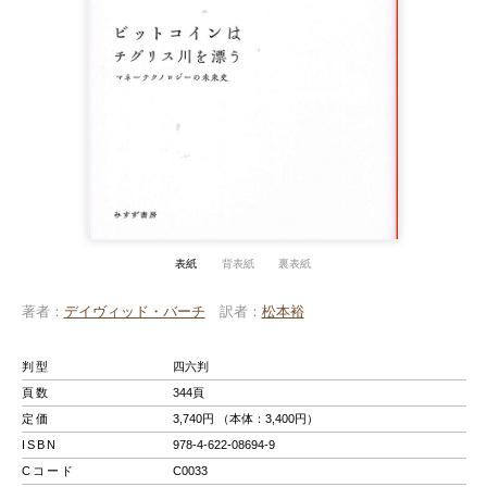
表紙
背表紙
裏表紙
著者
デイヴィッド・バーチ
訳者
松本裕
判型
四六判
頁数
344頁
定価
3,740円 （本体：3,400円）
ISBN
978-4-622-08694-9
Cコード
C0033