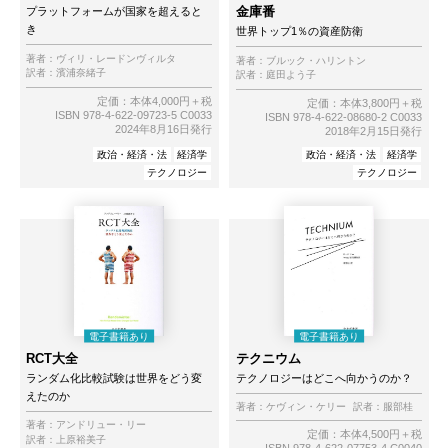
金庫番
プラットフォームが国家を超えると
き
世界トップ1％の資産防衛
著者：
ヴィリ・レードンヴィルタ
著者：
ブルック・ハリントン
訳者：
濱浦奈緒子
訳者：
庭田よう子
定価：本体4,000円＋税
定価：本体3,800円＋税
ISBN 978-4-622-09723-5 C0033
ISBN 978-4-622-08680-2 C0033
2024年8月16日発行
2018年2月15日発行
政治・経済・法
経済学
政治・経済・法
経済学
テクノロジー
テクノロジー
RCT大全
テクニウム
ランダム化比較試験は世界をどう変
テクノロジーはどこへ向かうのか？
えたのか
著者：
ケヴィン・ケリー
訳者：
服部桂
著者：
アンドリュー・リー
定価：本体4,500円＋税
訳者：
上原裕美子
ISBN 978-4-622-07753-4 C0040