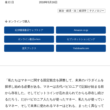
発行日
2018年5月16日
政治・経済・法
経済学
テクノロジー
オンラインで購入
紀伊國屋書店ウェブストア
Amazon.co.jp
オンライン書店e-hon
セブンネットショッピング
楽天ブックス
Yodobashi.com
「私たちはマネーに関する固定観念を調整して、未来のパラダイムを
探求し始める必要がある。マネーは古代バビロニアで記録が始まる前
から存在した。そしてビットコインが忘れ去られてからも存在し続け
るだろう。だがバビロニア人たちが使ったマネー、私たちが使ってい
るマネー、そして未来に使われるマネーはどれも、まったく異なって