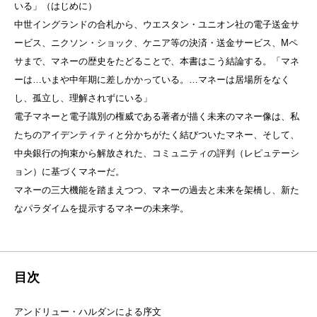
いる」（はじめに）
中世イングランドの合札から、ウエスタン・ユニオン社の電子送金サ
ービス、ニクソン・ショック、ケニア等の決済・送金サービス、Mペ
サまで、マネーの歴史をたどることで、本書はこう結論する。「マネ
ーは…いまや中年期に差しかかっている。…マネーは居場所をなく
し、孤立し、理解されずにいる」
電子マネーと電子識別の権威である著者が描く未来のマネー像は、私
たちのアイデンティティと分かちがたく結びついたマネー、そして、
中央銀行の拘束から解放された、コミュニティの評判（レピュテーシ
ョン）に基づくマネーだ。
マネーの三大機能を踏まえつつ、マネーの過去と未来を架橋し、新た
なパラダイムを提示するマネーの未来学。
目次
アンドリュー・ハルダンによる序文