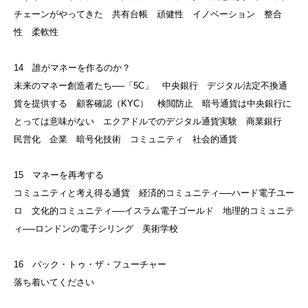
チェーンがやってきた 共有台帳 頑健性 イノベーション 整合
性 柔軟性
14 誰がマネーを作るのか？
未来のマネー創造者たち──「5C」 中央銀行 デジタル法定不換通
貨を提供する 顧客確認（KYC） 検閲防止 暗号通貨は中央銀行に
とっては意味がない エクアドルでのデジタル通貨実験 商業銀行
民営化 企業 暗号化技術 コミュニティ 社会的通貨
15 マネーを再考する
コミュニティと考え得る通貨 経済的コミュニティ──ハード電子ユー
ロ 文化的コミュニティ──イスラム電子ゴールド 地理的コミュニテ
ィ──ロンドンの電子シリング 美術学校
16 バック・トゥ・ザ・フューチャー
落ち着いてください