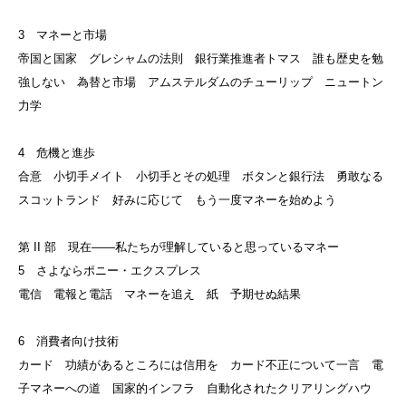
3 マネーと市場
帝国と国家 グレシャムの法則 銀行業推進者トマス 誰も歴史を勉
強しない 為替と市場 アムステルダムのチューリップ ニュートン
力学
4 危機と進歩
合意 小切手メイト 小切手とその処理 ボタンと銀行法 勇敢なる
スコットランド 好みに応じて もう一度マネーを始めよう
第 II 部 現在——私たちが理解していると思っているマネー
5 さよならポニー・エクスプレス
電信 電報と電話 マネーを追え 紙 予期せぬ結果
6 消費者向け技術
カード 功績があるところには信用を カード不正について一言 電
子マネーへの道 国家的インフラ 自動化されたクリアリングハウ