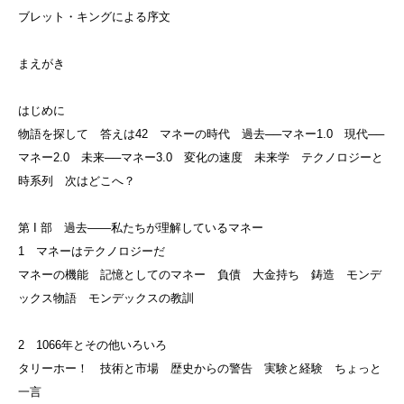
ブレット・キングによる序文
まえがき
はじめに
物語を探して 答えは42 マネーの時代 過去──マネー1.0 現代──
マネー2.0 未来──マネー3.0 変化の速度 未来学 テクノロジーと
時系列 次はどこへ？
第 I 部 過去——私たちが理解しているマネー
1 マネーはテクノロジーだ
マネーの機能 記憶としてのマネー 負債 大金持ち 鋳造 モンデ
ックス物語 モンデックスの教訓
2 1066年とその他いろいろ
タリーホー！ 技術と市場 歴史からの警告 実験と経験 ちょっと
一言