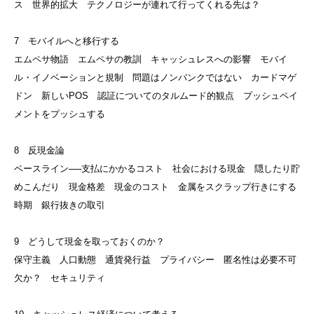
ス 世界的拡大 テクノロジーが連れて行ってくれる先は？
7 モバイルへと移行する
エムペサ物語 エムペサの教訓 キャッシュレスへの影響 モバイ
ル・イノベーションと規制 問題はノンバンクではない カードマゲ
ドン 新しいPOS 認証についてのタルムード的観点 プッシュペイ
メントをプッシュする
8 反現金論
ベースライン──支払にかかるコスト 社会における現金 隠したり貯
めこんだり 現金格差 現金のコスト 金属をスクラップ行きにする
時期 銀行抜きの取引
9 どうして現金を取っておくのか？
保守主義 人口動態 通貨発行益 プライバシー 匿名性は必要不可
欠か？ セキュリティ