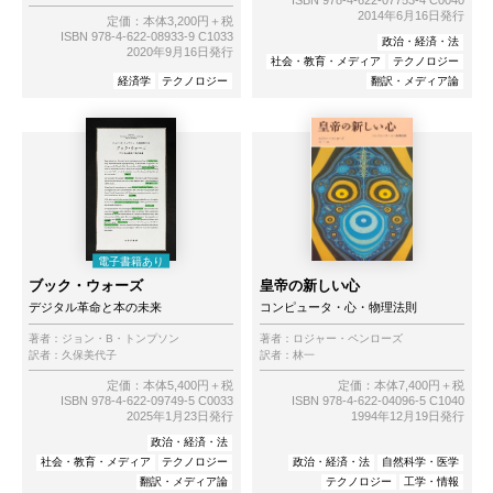
2014年6月16日発行
定価：本体3,200円＋税
ISBN 978-4-622-08933-9 C1033
政治・経済・法
2020年9月16日発行
社会・教育・メディア
テクノロジー
経済学
テクノロジー
翻訳・メディア論
ブック・ウォーズ
皇帝の新しい心
デジタル革命と本の未来
コンピュータ・心・物理法則
著者：
ジョン・B・トンプソン
著者：
ロジャー・ペンローズ
訳者：
久保美代子
訳者：
林一
定価：本体5,400円＋税
定価：本体7,400円＋税
ISBN 978-4-622-09749-5 C0033
ISBN 978-4-622-04096-5 C1040
2025年1月23日発行
1994年12月19日発行
政治・経済・法
社会・教育・メディア
テクノロジー
政治・経済・法
自然科学・医学
翻訳・メディア論
テクノロジー
工学・情報