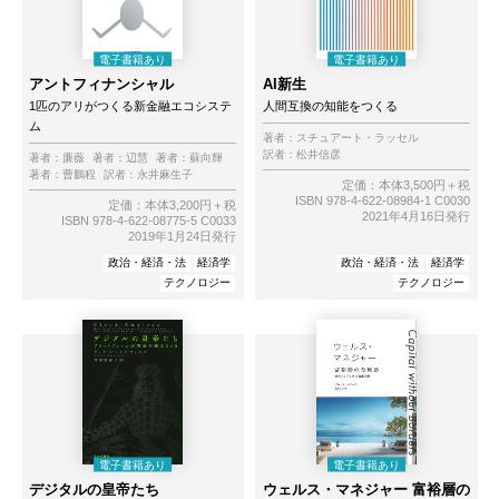
アントフィナンシャル
AI新生
1匹のアリがつくる新金融エコシステ
人間互換の知能をつくる
ム
著者：
スチュアート・ラッセル
訳者：
松井信彦
著者：
廉薇
著者：
辺慧
著者：
蘇向輝
著者：
曹鵬程
訳者：
永井麻生子
定価：本体3,500円＋税
ISBN 978-4-622-08984-1 C0030
定価：本体3,200円＋税
2021年4月16日発行
ISBN 978-4-622-08775-5 C0033
2019年1月24日発行
政治・経済・法
経済学
政治・経済・法
経済学
テクノロジー
テクノロジー
デジタルの皇帝たち
ウェルス・マネジャー 富裕層の