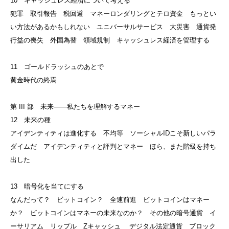
10 キャッシュレス経済について考える
犯罪 取引報告 税回避 マネーロンダリングとテロ資金 もっとい
い方法があるかもしれない ユニバーサルサービス 大災害 通貨発
行益の喪失 外国為替 領域規制 キャッシュレス経済を管理する
11 ゴールドラッシュのあとで
黄金時代の終焉
第 III 部 未来——私たちを理解するマネー
12 未来の種
アイデンティティは進化する 不均等 ソーシャルIDこそ新しいパラ
ダイムだ アイデンティティと評判とマネー ほら、また階級を持ち
出した
13 暗号化を当てにする
なんだって？ ビットコイン？ 全速前進 ビットコインはマネー
か？ ビットコインはマネーの未来なのか？ その他の暗号通貨 イ
ーサリアム リップル Zキャッシュ デジタル法定通貨 ブロック