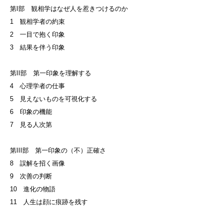
第I部 観相学はなぜ人を惹きつけるのか
1 観相学者の約束
2 一目で抱く印象
3 結果を伴う印象
第II部 第一印象を理解する
4 心理学者の仕事
5 見えないものを可視化する
6 印象の機能
7 見る人次第
第III部 第一印象の（不）正確さ
8 誤解を招く画像
9 次善の判断
10 進化の物語
11 人生は顔に痕跡を残す