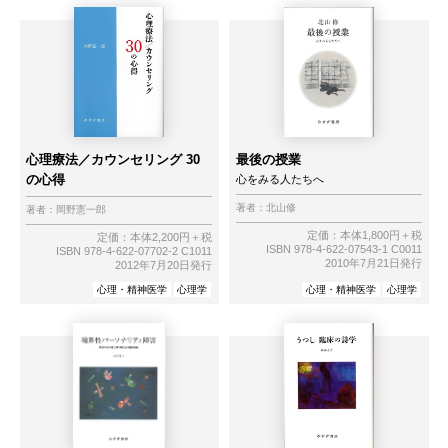
心理療法／カウンセリング 30
最後の授業
の心得
心をみる人たちへ
著者：
北山修
著者：
岡野憲一郎
定価：本体1,800円＋税
定価：本体2,200円＋税
ISBN 978-4-622-07543-1 C0011
ISBN 978-4-622-07702-2 C1011
2010年7月21日発行
2012年7月20日発行
心理・精神医学
心理学
心理・精神医学
心理学