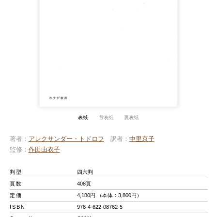
表紙
背表紙
裏表紙
著者
アレクサンダー・トドロフ
訳者
中里京子
監修
作田由衣子
判型
四六判
頁数
408頁
定価
4,180円 （本体：3,800円）
ISBN
978-4-622-08762-5