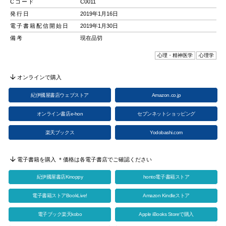
Cコード
C0011
発行日
2019年1月16日
電子書籍配信開始日
2019年1月30日
備考
現在品切
心理・精神医学
心理学
オンラインで購入
紀伊國屋書店ウェブストア
Amazon.co.jp
オンライン書店e-hon
セブンネットショッピング
楽天ブックス
Yodobashi.com
電子書籍を購入 ＊価格は各電子書店でご確認ください
紀伊國屋書店Kinoppy
honto電子書籍ストア
電子書籍ストアBookLive!
Amazon Kindleストア
電子ブック楽天kobo
Apple iBooks Storeで購入