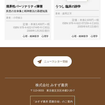
境界性パーソナリティ障害
うつし 臨床の詩学
疾患の全体像と精神療法の基礎知識
著者：
森岡正芳
著者：
小羽俊士
定価：本体2,600円＋税
ISBN 978-4-622-07159-4 C1011
定価：本体3,400円＋税
2005年9月1日発行
ISBN 978-4-622-07445-8 C3011
2009年1月20日発行
心理・精神医学
心理学
心理・精神医学
心理学
ニュースレター登録
株式会社 みすず書房
〒113-0033 東京都文京区本郷2-20-7
「みすず書房 図書目録」のご案内