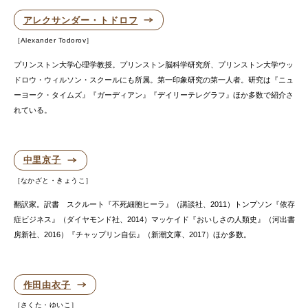
アレクサンダー・トドロフ
Alexander Todorov
プリンストン大学心理学教授。プリンストン脳科学研究所、プリンストン大学ウッ
ドロウ・ウィルソン・スクールにも所属。第一印象研究の第一人者。研究は『ニュ
ーヨーク・タイムズ』『ガーディアン』『デイリーテレグラフ』ほか多数で紹介さ
れている。
中里京子
なかざと・きょうこ
翻訳家。訳書 スクルート『不死細胞ヒーラ』（講談社、2011）トンプソン『依存
症ビジネス』（ダイヤモンド社、2014）マッケイド『おいしさの人類史』（河出書
房新社、2016）『チャップリン自伝』（新潮文庫、2017）ほか多数。
作田由衣子
さくた・ゆいこ