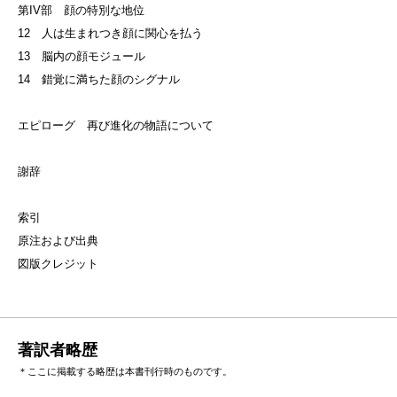
第IV部 顔の特別な地位
12 人は生まれつき顔に関心を払う
13 脳内の顔モジュール
14 錯覚に満ちた顔のシグナル
エピローグ 再び進化の物語について
謝辞
索引
原注および出典
図版クレジット
著訳者略歴
＊ここに掲載する略歴は本書刊行時のものです。