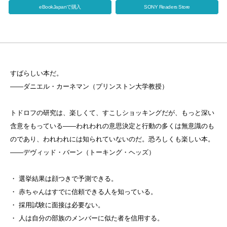
eBookJapanで購入
SONY Readers Store
すばらしい本だ。
——ダニエル・カーネマン（プリンストン大学教授）
トドロフの研究は、楽しくて、すこしショッキングだが、もっと深い
含意をもっている——われわれの意思決定と行動の多くは無意識のも
のであり、われわれには知られていないのだ。恐ろしくも楽しい本。
——デヴィッド・バーン（トーキング・ヘッズ）
・ 選挙結果は顔つきで予測できる。
・ 赤ちゃんはすでに信頼できる人を知っている。
・ 採用試験に面接は必要ない。
・ 人は自分の部族のメンバーに似た者を信用する。