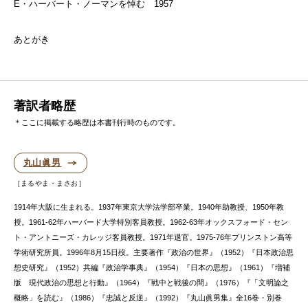
E・ハーバート・ノーマンを悼む 1957
あとがき
著訳者略歴
＊ここに掲載する略歴は本書刊行時のものです。
丸山眞男
まるやま・まさお
1914年大阪に生まれる。1937年東京大学法学部卒業。1940年助教授、1950年教
授。1961-62年ハーバード大学特別客員教授。1962-63年オックスフォード・セン
ト・アントニーズ・カレッジ客員教授。1971年退官。1975-76年プリンストン高等
学術研究所員。1996年8月15日歿。主要著作『政治の世界』（1952）『日本政治思
想史研究』（1952）共編『政治学事典』（1954）『日本の思想』（1961）『増補
版 現代政治の思想と行動』（1964）『戦中と戦後の間』（1976）『「文明論之
概略」を読む』（1986）『忠誠と反逆』（1992）『丸山眞男集』全16巻・別巻