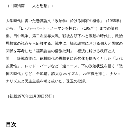
（「陸羯南——人と思想」）
大学時代に書いた懸賞論文「政治学に於ける国家の概念」（1936年）
から、「E・ハーバート・ノーマンを悼む」（1957年）までの論稿
集。日中戦争、第二次世界大戦、戦後占領下へと激動の時代に、政治
思想家の視点から応答する。戦中に、福沢諭吉における個人と国家の
関係を再考した「福沢諭吉の儒教批判」「福沢に於ける秩序と人
間」、終戦直後に、徳川時代の思想史に近代化を探ろうとした「近代
的思惟」、レッド・パージなど「逆コース」下の政治状況を描く「恐
怖の時代」など、全61篇。誇大な○○イズム、○○主義を排し、ナショ
ナリズムと民主主義を考え抜いた、珠玉の批評。
［初版1976年11月30日発行］
目次