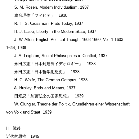
S. M. Rosen, Modern Individualism, 1937
務台理作「フィヒテ」 1938
R. H. S. Crossman, Plato Today, 1937
H. J. Laski, Liberty in the Modern State, 1937
J. W. Allen, English Political Thought 1603-1660, Vol. 1 1603-
1644, 1938
J. A. Leighton, Social Philosophies in Conflict, 1937
永田広志「日本封建制イデオロギー」 1938
永田広志「日本哲学思想史」 1938
H. C .Wolfe, The German Octopus, 1938
A. Huxley, Ends and Means, 1937
田畑忍「加藤弘之の国家思想」 1939
W. Glungler, Theorie der Politik, Grundlehren einer Wissenschaft
von Volk und Staat, 1939
II 戦後
近代的思惟 1945