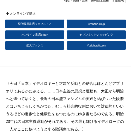
哲学・思想・宗教
現代日本思想
丸山眞男
オンラインで購入
紀伊國屋書店ウェブストア
Amazon.co.jp
オンライン書店e-hon
セブンネットショッピング
楽天ブックス
Yodobashi.com
〈今日「日本」イデオロギーと封建的反動との結合はほとんどアプリ
オリであるかにみえる。……日本主義の思想と運動も、大正から明治
へと遡つてゆくと、最近の日本型ファシズムの実践と結びついた段階
とはいちじるしくちがつた、むしろ社会的役割において対蹠的といい
うるほどの進歩性と健康性をもつたものにゆき当たるのである。明治
20年代の日本主義運動がそれであり、その最も輝けるイデオローグの
一人がここに叙べようとする陸羯南である。〉