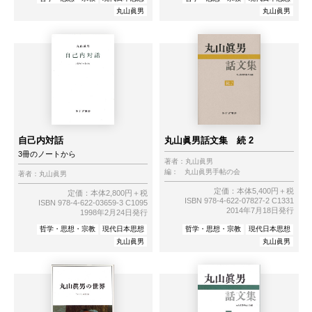
丸山眞男
丸山眞男
自己内対話
丸山眞男話文集 続 2
3冊のノートから
著者：
丸山眞男
編：
丸山眞男手帖の会
著者：
丸山眞男
定価：本体5,400円＋税
定価：本体2,800円＋税
ISBN 978-4-622-07827-2 C1331
ISBN 978-4-622-03659-3 C1095
2014年7月18日発行
1998年2月24日発行
哲学・思想・宗教
現代日本思想
哲学・思想・宗教
現代日本思想
丸山眞男
丸山眞男