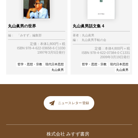
丸山眞男の世界
丸山眞男話文集 4
編：
「みすず」編集部
著者：
丸山眞男
編：
丸山眞男手帖の会
定価：本体1,800円＋税
ISBN 978-4-622-03658-6 C1030
定価：本体4,800円＋税
1997年3月5日発行
ISBN 978-4-622-07384-0 C1331
2009年3月19日発行
哲学・思想・宗教
現代日本思想
哲学・思想・宗教
現代日本思想
丸山眞男
丸山眞男
ニュースレター登録
株式会社 みすず書房