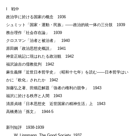
I 戦中
政治学に於ける国家の概念 1936
シュミット「国家・運動・民族」——政治的統一体の三分肢 1939
務台理作「社会存在論」 1939
クロスマン「治者と被治者」 1940
原田鋼「政治思想史概説」 1941
神皇正統記に現はれたる政治観 1942
福沢諭吉の儒教批判 1942
麻生義輝「近世日本哲学史」（昭和十七年）を読む——日本哲学はい
かに「欧化」されたか 1942
加藤弘之著、田畑忍解題「強者の権利の競争」 1943
福沢に於ける秩序と人間 1943
清原貞雄「日本思想史 近世国家の精神生活」上 1943
高橋勇治「孫文」 1944-5
新刊短評 1938-1939
W. Lippmann, The Good Society, 1937