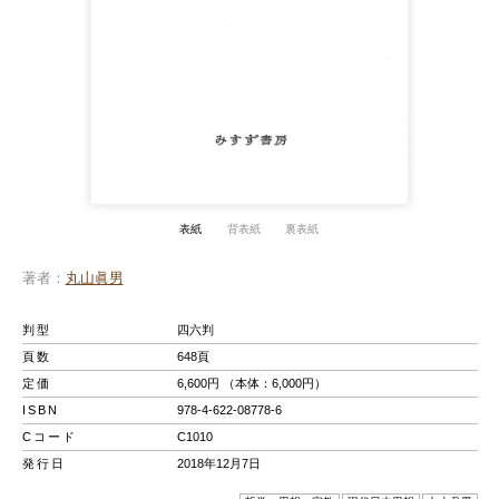
表紙
背表紙
裏表紙
著者
丸山眞男
判型
四六判
頁数
648頁
定価
6,600円 （本体：6,000円）
ISBN
978-4-622-08778-6
Cコード
C1010
発行日
2018年12月7日