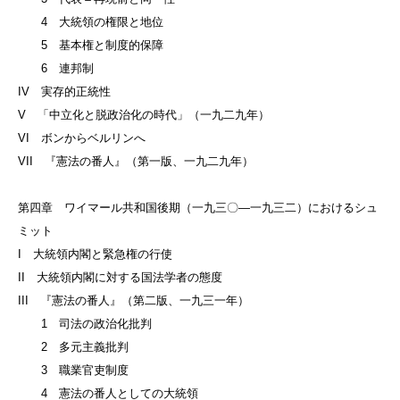
4 大統領の権限と地位
5 基本権と制度的保障
6 連邦制
IV 実存的正統性
V 「中立化と脱政治化の時代」（一九二九年）
VI ボンからベルリンへ
VII 『憲法の番人』（第一版、一九二九年）
第四章 ワイマール共和国後期（一九三〇—一九三二）におけるシュ
ミット
I 大統領内閣と緊急権の行使
II 大統領内閣に対する国法学者の態度
III 『憲法の番人』（第二版、一九三一年）
1 司法の政治化批判
2 多元主義批判
3 職業官吏制度
4 憲法の番人としての大統領