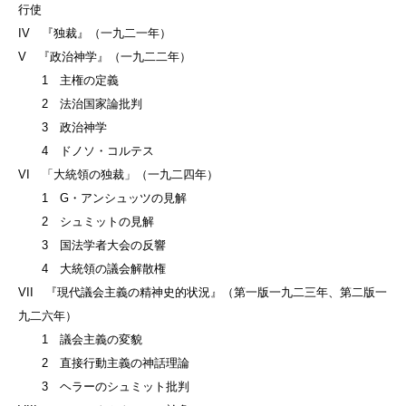
行使
IV 『独裁』（一九二一年）
V 『政治神学』（一九二二年）
1 主権の定義
2 法治国家論批判
3 政治神学
4 ドノソ・コルテス
VI 「大統領の独裁」（一九二四年）
1 G・アンシュッツの見解
2 シュミットの見解
3 国法学者大会の反響
4 大統領の議会解散権
VII 『現代議会主義の精神史的状況』（第一版一九二三年、第二版一
九二六年）
1 議会主義の変貌
2 直接行動主義の神話理論
3 ヘラーのシュミット批判