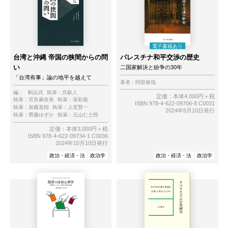
台湾と沖縄 帝国の狭間からの問
パレスチナ和平交渉の歴史
い
二国家解決と紛争の30年
「台湾有事」論の地平を越えて
著者：
阿部俊哉
編：
駒込武
執筆：
呉叡人
定価：本体4,000円＋税
執筆：
宮良麻奈美
執筆：
張彩薇
ISBN 978-4-622-09706-8 C0031
執筆：
加藤直樹
執筆：
上里賢一
2024年5月10日発行
執筆：
齊藤ゆずか
執筆：
元山仁士郎
定価：本体3,000円＋税
ISBN 978-4-622-09734-1 C0036
2024年10月10日発行
政治・経済・法
政治学
政治・経済・法
政治学