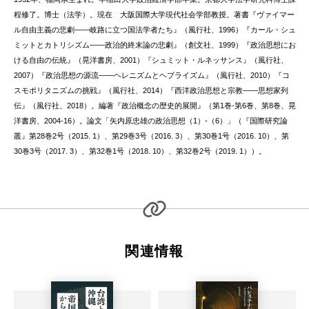
程修了。博士（法学）。現在 大阪国際大学現代社会学部教授。著書『ヴァイマー
ル自由主義の悲劇——岐路に立つ国法学者たち』（風行社、1996）『カール・シュ
ミットとカトリシズム——政治的終末論の悲劇』（創文社、1999）『政治思想にお
ける自由の伝統』（晃洋書房、2001）『シュミット・ルネッサンス』（風行社、
2007）『政治思想の源流——ヘレニズムとヘブライズム』（風行社、2010）『コ
スモポリタニズムの挑戦』（風行社、2014）『西洋政治思想と宗教——思想家列
伝』（風行社、2018）。編著『政治概念の歴史的展開』（第1巻-第6巻、第8巻、晃
洋書房、2004-16）。論文「矢内原忠雄の政治思想（1）-（6）」（『国際研究論
叢』第28巻2号（2015. 1）、第29巻3号（2016. 3）、第30巻1号（2016. 10）、第
30巻3号（2017. 3）、第32巻1号（2018. 10）、第32巻2号（2019. 1））。
関連情報