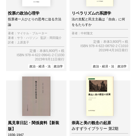
投票の政治心理学
リベラリズムの系譜学
投票者一人ひとりの思考に迫る方法
法の支配と民主主義は「自由」に何
論
をもたらすか
著者：
マイケル・ブルーター
著者：
中村隆文
著者：
サラ・ハリソン
監訳：
岡田陽介
定価：本体3,800円＋税
訳者：
上原直子
ISBN 978-4-622-08792-2 C1010
2019年4月16日発行
定価：本体5,800円＋税
ISBN 978-4-622-09641-2 C1030
2023年9月11日発行
政治・経済・法
政治学
政治・経済・法
政治学
風見章日記・関係資料【新装
崇高と美の観念の起原
みすずライブラリー 第2期
版】
1936-1947