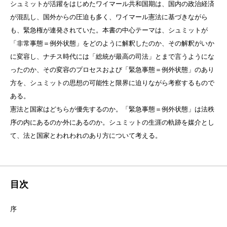
シュミットが活躍をはじめたワイマール共和国期は、国内の政治経済
が混乱し、国外からの圧迫も多く、ワイマール憲法に基づきながら
も、緊急権が連発されていた。本書の中心テーマは、シュミットが
「非常事態＝例外状態」をどのように解釈したのか、その解釈がいか
に変容し、ナチス時代には「総統が最高の司法」とまで言うようにな
ったのか、その変容のプロセスおよび「緊急事態＝例外状態」のあり
方を、シュミットの思想の可能性と限界に迫りながら考察するもので
ある。
憲法と国家はどちらが優先するのか。「緊急事態＝例外状態」は法秩
序の内にあるのか外にあるのか。シュミットの生涯の軌跡を媒介とし
て、法と国家とわれわれのあり方について考える。
目次
序