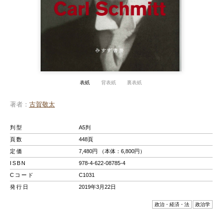
表紙
背表紙
裏表紙
著者
古賀敬太
判型
A5判
頁数
448頁
定価
7,480円 （本体：6,800円）
ISBN
978-4-622-08785-4
Cコード
C1031
発行日
2019年3月22日
政治・経済・法
政治学