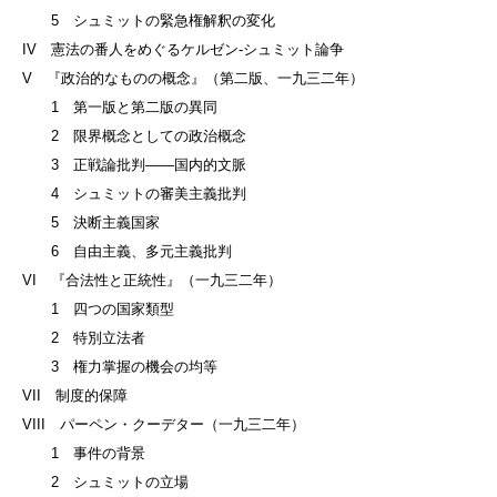
5 シュミットの緊急権解釈の変化
IV 憲法の番人をめぐるケルゼン‐シュミット論争
V 『政治的なものの概念』（第二版、一九三二年）
1 第一版と第二版の異同
2 限界概念としての政治概念
3 正戦論批判——国内的文脈
4 シュミットの審美主義批判
5 決断主義国家
6 自由主義、多元主義批判
VI 『合法性と正統性』（一九三二年）
1 四つの国家類型
2 特別立法者
3 権力掌握の機会の均等
VII 制度的保障
VIII パーペン・クーデター（一九三二年）
1 事件の背景
2 シュミットの立場