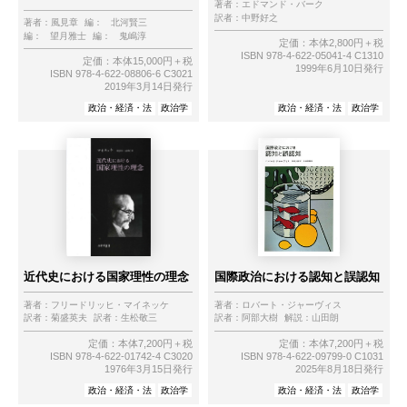
著者：
エドマンド・バーク
訳者：
中野好之
著者：
風見章
編：
北河賢三
編：
望月雅士
編：
鬼嶋淳
定価：本体2,800円＋税
ISBN 978-4-622-05041-4 C1310
定価：本体15,000円＋税
1999年6月10日発行
ISBN 978-4-622-08806-6 C3021
2019年3月14日発行
政治・経済・法
政治学
政治・経済・法
政治学
近代史における国家理性の理念
国際政治における認知と誤認知
著者：
フリードリッヒ・マイネッケ
著者：
ロバート・ジャーヴィス
訳者：
菊盛英夫
訳者：
生松敬三
訳者：
阿部大樹
解説：
山田朗
定価：本体7,200円＋税
定価：本体7,200円＋税
ISBN 978-4-622-01742-4 C3020
ISBN 978-4-622-09799-0 C1031
1976年3月15日発行
2025年8月18日発行
政治・経済・法
政治学
政治・経済・法
政治学