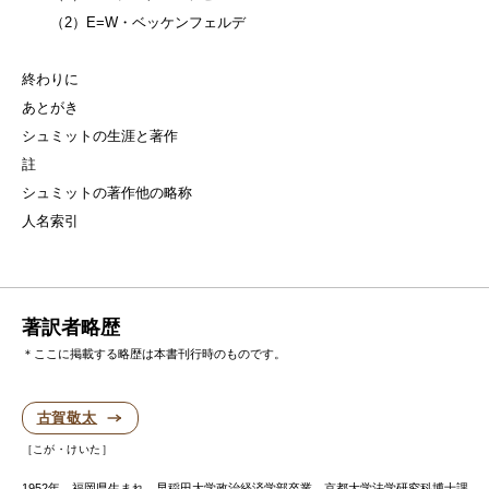
（2）E=W・ベッケンフェルデ
終わりに
あとがき
シュミットの生涯と著作
註
シュミットの著作他の略称
人名索引
著訳者略歴
＊ここに掲載する略歴は本書刊行時のものです。
古賀敬太
こが・けいた
1952年、福岡県生まれ。早稲田大学政治経済学部卒業。京都大学法学研究科博士課