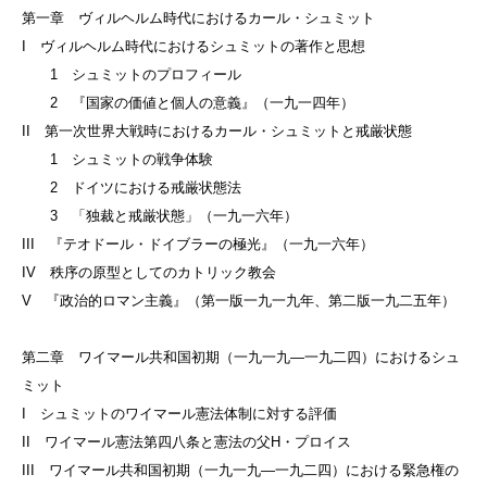
第一章 ヴィルヘルム時代におけるカール・シュミット
I ヴィルヘルム時代におけるシュミットの著作と思想
1 シュミットのプロフィール
2 『国家の価値と個人の意義』（一九一四年）
II 第一次世界大戦時におけるカール・シュミットと戒厳状態
1 シュミットの戦争体験
2 ドイツにおける戒厳状態法
3 「独裁と戒厳状態」（一九一六年）
III 『テオドール・ドイブラーの極光』（一九一六年）
IV 秩序の原型としてのカトリック教会
V 『政治的ロマン主義』（第一版一九一九年、第二版一九二五年）
第二章 ワイマール共和国初期（一九一九—一九二四）におけるシュ
ミット
I シュミットのワイマール憲法体制に対する評価
II ワイマール憲法第四八条と憲法の父H・プロイス
III ワイマール共和国初期（一九一九—一九二四）における緊急権の