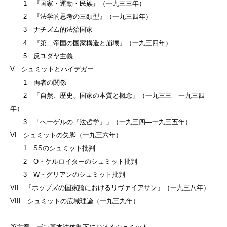
1 『国家・運動・民族』（一九三三年）
2 『法学的思考の三類型』（一九三四年）
3 ナチズム的法治国家
4 『第二帝国の国家構造と崩壊』（一九三四年）
5 反ユダヤ主義
V シュミットとハイデガー
1 両者の関係
2 「自然、歴史、国家の本質と概念」（一九三三—一九三四
年）
3 「ヘーゲルの『法哲学』」（一九三四—一九三五年）
VI シュミットの失脚（一九三六年）
1 SSのシュミット批判
2 O・ケルロイターのシュミット批判
3 W・グリアンのシュミット批判
VII 『ホッブズの国家論におけるリヴァイアサン』（一九三八年）
VIII シュミットの広域理論（一九三九年）