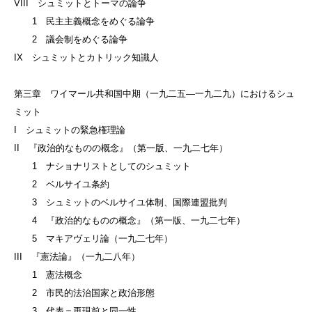
VIII シュミットとトーマの論争
1 民主主義概念をめぐる論争
2 議会制をめぐる論争
IX シュミットとカトリック知識人
第三章 ワイマール共和国中期（一九二五—一九二九）におけるシュ
ミット
I シュミットの緊急権理論
II 『政治的なものの概念』（第一版、一九二七年）
1 ナショナリストとしてのシュミット
2 ベルサイユ条約
3 シュミットのベルサイユ体制、国際連盟批判
4 『政治的なものの概念』（第一版、一九二七年）
5 マキアヴェリ論（一九二七年）
III 『憲法論』（一九二八年）
1 憲法概念
2 市民的法治国家と政治形態
3 代表＝再現前と同一性