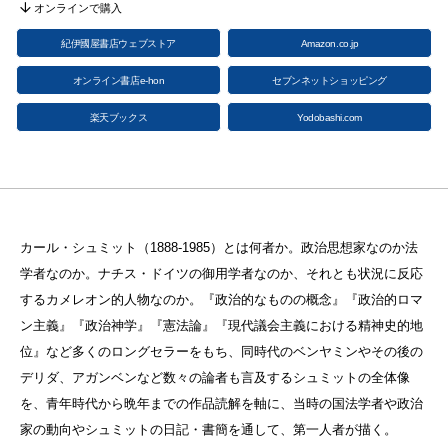
オンラインで購入
紀伊國屋書店ウェブストア
Amazon.co.jp
オンライン書店e-hon
セブンネットショッピング
楽天ブックス
Yodobashi.com
カール・シュミット（1888-1985）とは何者か。政治思想家なのか法
学者なのか。ナチス・ドイツの御用学者なのか、それとも状況に反応
するカメレオン的人物なのか。『政治的なものの概念』『政治的ロマ
ン主義』『政治神学』『憲法論』『現代議会主義における精神史的地
位』など多くのロングセラーをもち、同時代のベンヤミンやその後の
デリダ、アガンベンなど数々の論者も言及するシュミットの全体像
を、青年時代から晩年までの作品読解を軸に、当時の国法学者や政治
家の動向やシュミットの日記・書簡を通して、第一人者が描く。