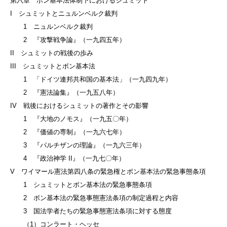
第六章 ボン基本法体制下におけるシュミット
I シュミットとニュルンベルク裁判
1 ニュルンベルク裁判
2 『攻撃戦争論』（一九四五年）
II シュミットの戦後の歩み
III シュミットとボン基本法
1 「ドイツ連邦共和国の基本法」（一九四九年）
2 『憲法論集』（一九五八年）
IV 戦後におけるシュミットの著作とその影響
1 『大地のノモス』（一九五〇年）
2 『価値の専制』（一九六七年）
3 『パルチザンの理論』（一九六三年）
4 『政治神学 II』（一九七〇年）
V ワイマール憲法第四八条の緊急権とボン基本法の緊急事態条項
1 シュミットとボン基本法の緊急事態条項
2 ボン基本法の緊急事態憲法条項の制定過程と内容
3 国法学者たちの緊急事態憲法条項に対する態度
（1）コンラート・ヘッセ