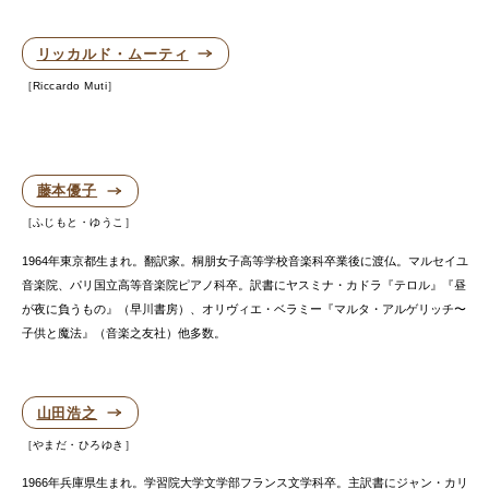
リッカルド・ムーティ
Riccardo Muti
藤本優子
ふじもと・ゆうこ
1964年東京都生まれ。翻訳家。桐朋女子高等学校音楽科卒業後に渡仏。マルセイユ
音楽院、パリ国立高等音楽院ピアノ科卒。訳書にヤスミナ・カドラ『テロル』『昼
が夜に負うもの』（早川書房）、オリヴィエ・ベラミー『マルタ・アルゲリッチ〜
子供と魔法』（音楽之友社）他多数。
山田浩之
やまだ・ひろゆき
1966年兵庫県生まれ。学習院大学文学部フランス文学科卒。主訳書にジャン・カリ