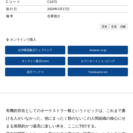
Cコード
C1073
発行日
2020年2月17日
備考
在庫僅少
芸術
音楽・演劇
オンラインで購入
紀伊國屋書店ウェブストア
Amazon.co.jp
オンライン書店e-hon
セブンネットショッピング
楽天ブックス
Yodobashi.com
有機的存在としてのオーケストラ一般というトピックは、これまで書
ける人がいなかった。他にまったく類のないこの人間組織の核心にせ
まる画期的かつ最高に楽しい本を、ここに刊行する。