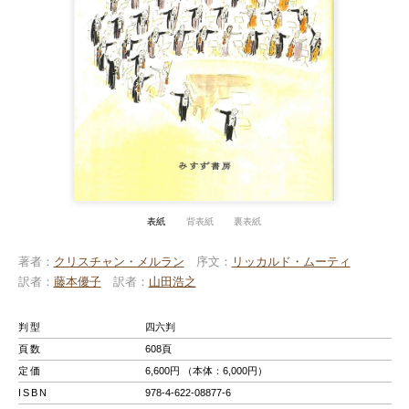
表紙
背表紙
裏表紙
著者
クリスチャン・メルラン
序文
リッカルド・ムーティ
訳者
藤本優子
訳者
山田浩之
判型
四六判
頁数
608頁
定価
6,600円 （本体：6,000円）
ISBN
978-4-622-08877-6