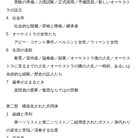
受験の準備／入団試験／正式採用／予備団員／新しいオーケスト
ラの設立
4 社会学
社会的な階層／昇格と降格／継承者
5 オーケストラの女性たち
アビー・コナント事件／ベルリンと女性／ウィーンと女性
6 生涯の道筋
教育／室内楽／協奏曲／副業／オーケストラ後の人生／オーケス
トラに至るまでの人生／オーケストラの隣の人生／一時的、あるいは
永続的な経験／歴史の証人たち
7 歯車が止まるとき
楽団員の悪夢／集団ならではの苦難
第二部 構造化された共同体
1 組織と序列
第一ソリストと第二ソリスト／二組用意されたポスト／身代わり
の栄光と苦悩／演奏する位置