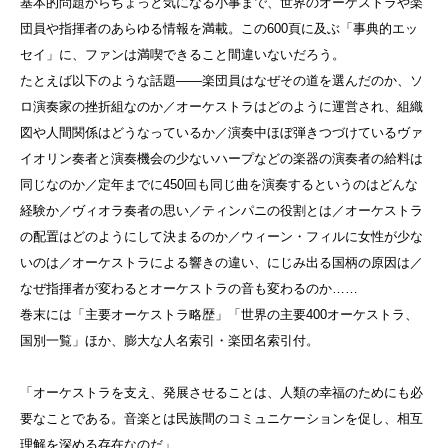
基本的問題からちょっと気になる小事まで、世界のオーケストラや楽
団員や指揮者のあらゆる情報を満載。この600頁に及ぶ「事典的エッ
セイ」に、ファンは満喫できること間違いないだろう。
たとえば以下のような話題——楽団員はなぜその道を選んだのか、ソ
ロ演奏家の挫折組なのか／オーケストラはどのように運営され、組織
図や人間関係はどうなっているか／演奏中ほぼ弾きつづけているヴァ
イオリン奏者と演奏機会の少ないハープなどの楽器の演奏者の給料は
同じなのか／定年までに450回も同じ曲を演奏するというのはどんな
経験か／ヴィオラ奏者の思い／ティンパニの役割とは／オーケストラ
の配置はどのようにして決まるのか／ウィーン・フィルに女性が少な
いのは／オーケストラによる響きの違い、にじみ出る国柄の原因は／
なぜ指揮者が変わるとオーケストラの音も変わるのか……
巻末には「主要オーケストラ略歴」「世界の主要400オーケストラ、
国別一覧」ほか、膨大な人名索引・楽団名索引付。
「オーケストラを支え、発展させることは、人類の幸福のためにも必
要なことである。音楽とは民族間のコミュニケーションを促し、相互
理解を深める存在なのだ」