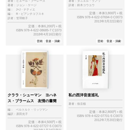
著者：
ピエール・ブーレーズ
著者：
ダニエル・ラノワ
著者：
ジョン・ケージ
訳者：
鈴木コウユウ
編：
J=J・ナティエ
定価：本体3,800円＋税
編：
R・ピアンチコフスキ
ISBN 978-4-622-07694-0 C0073
訳者：
笠羽映子
2013年3月22日発行
定価：本体6,200円＋税
ISBN 978-4-622-08685-7 C1073
2018年4月16日発行
芸術
音楽・演劇
芸術
音楽・演劇
クララ・シューマン ヨハネ
私の西洋音楽巡礼
ス・ブラームス 友情の書簡
著者：
徐京植
編：
ベルトルト・リッツマン
定価：本体2,800円＋税
編訳：
原田光子
ISBN 978-4-622-07701-5 C0073
2012年7月20日発行
定価：本体4,500円＋税
ISBN 978-4-622-07727-5 C0073