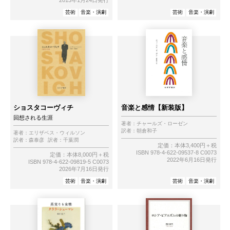
2013年1月24日発行
芸術
音楽・演劇
芸術
音楽・演劇
ショスタコーヴィチ
音楽と感情【新装版】
回想される生涯
著者：
チャールズ・ローゼン
訳者：
朝倉和子
著者：
エリザベス・ウィルソン
訳者：
森泰彦
訳者：
千葉潤
定価：本体3,400円＋税
ISBN 978-4-622-09537-8 C0073
定価：本体8,000円＋税
2022年6月16日発行
ISBN 978-4-622-09819-5 C0073
2026年7月16日発行
芸術
音楽・演劇
芸術
音楽・演劇