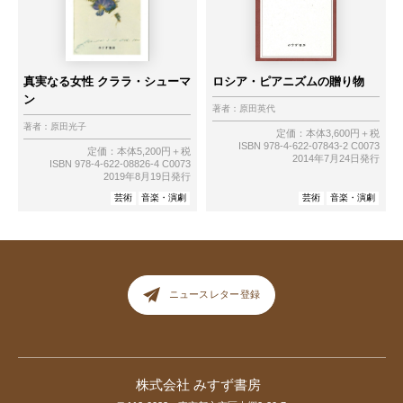
真実なる女性 クララ・シューマ
ロシア・ピアニズムの贈り物
ン
著者：
原田英代
著者：
原田光子
定価：本体3,600円＋税
ISBN 978-4-622-07843-2 C0073
定価：本体5,200円＋税
2014年7月24日発行
ISBN 978-4-622-08826-4 C0073
2019年8月19日発行
芸術
音楽・演劇
芸術
音楽・演劇
ニュースレター登録
株式会社 みすず書房