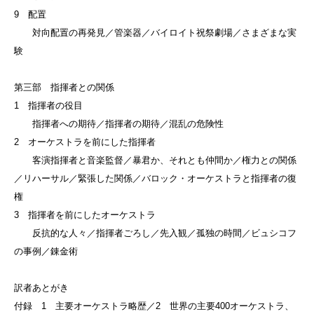
9 配置
対向配置の再発見／管楽器／バイロイト祝祭劇場／さまざまな実
験
第三部 指揮者との関係
1 指揮者の役目
指揮者への期待／指揮者の期待／混乱の危険性
2 オーケストラを前にした指揮者
客演指揮者と音楽監督／暴君か、それとも仲間か／権力との関係
／リハーサル／緊張した関係／バロック・オーケストラと指揮者の復
権
3 指揮者を前にしたオーケストラ
反抗的な人々／指揮者ごろし／先入観／孤独の時間／ビュシコフ
の事例／錬金術
訳者あとがき
付録 1 主要オーケストラ略歴／2 世界の主要400オーケストラ、