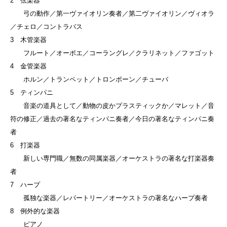
2 弦楽器
弓の動作／第一ヴァイオリン奏者／第二ヴァイオリン／ヴィオラ
／チェロ／コントラバス
3 木管楽器
フルート／オーボエ／コーラングレ／クラリネット／ファゴット
4 金管楽器
ホルン／トランペット／トロンボーン／チューバ
5 ティンパニ
音楽の道具として／動物の皮かプラスティックか／マレット／音
符の修正／過去の著名なティンパニ奏者／今日の著名なティンパニ奏
者
6 打楽器
新しい専門職／無数の同属楽器／オーケストラの著名な打楽器奏
者
7 ハープ
孤独な楽器／レパートリー／オーケストラの著名なハープ奏者
8 例外的な楽器
ピアノ