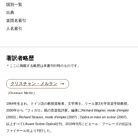
国別一覧
出典
楽団名索引
人名索引
著訳者略歴
＊ここに掲載する略歴は本書刊行時のものです。
クリスチャン・メルラン
Christian Merlin
1964年生まれ。ドイツ語の教授資格者。文学博士。リール第3大学音楽学助教授。
2000年から『フィガロ』紙の音楽批評家。編著に
Richard Wagner, mode d’emploi
(2002) ;
Richard Strauss, mode d’emploi
(2007) ;
Opéra et mise en scène
(2007)、
以上すべてL’Avant-Scène Opéra社刊。2019年9月にピエール・ブーレーズの伝記を
ファイヤール社より刊行した。