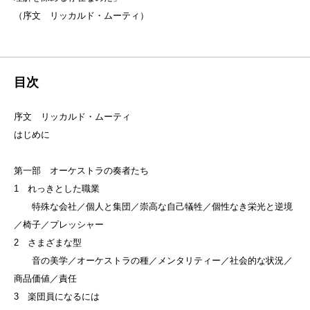
（序文 リッカルド・ムーティ）
目次
序文 リッカルド・ムーティ
はじめに
第一部 オーケストラの奏者たち
1 れっきとした職業
特殊な会社／個人と集団／崇高な自己犠牲／個性なき栄光と逆境
／椅子／プレッシャー
2 さまざまな型
音の美学／オーケストラの種／メンタリティー／社会的な状況／
商品価値／責任
3 楽団員になるには