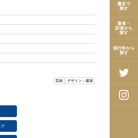
書名で
探す
著者・
訳者から
探す
発行年から
探す
芸術
デザイン・建築
ング