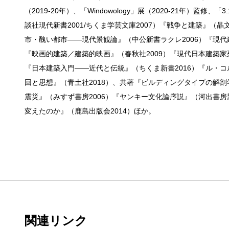
（2019-20年）、「Windowology」展（2020-21年）
談社現代新書2001/ちくま学芸文庫2007）『戦争と建築』（
市・醜い都市——現代景観論』（中公新書ラクレ2006）『現代
『映画的建築／建築的映画』（春秋社2009）『現代日本建築家
『日本建築入門——近代と伝統』（ちくま新書2016）『ル・コ
回と思想』（青土社2018）、共著『ビルディングタイプの解剖学
震災』（みすず書房2006）『ヤンキー文化論序説』（河出書房新社2
変えたのか』（鹿島出版会2014）ほか。
関連リンク