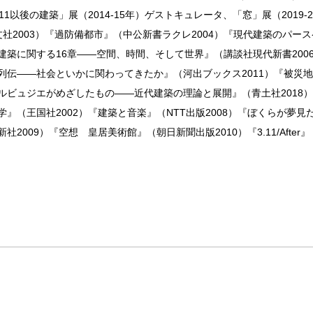
監修、「3.11以後の建築」展（2014-15年）ゲストキュレータ、「窓」展（2
晶文社2003）『過防備都市』（中公新書ラクレ2004）『現代建築のパー
建築に関する16章——空間、時間、そして世界』（講談社現代新書2006
列伝——社会といかに関わってきたか』（河出ブックス2011）『被災地
ルビュジエがめざしたもの——近代建築の理論と展開』（青土社2018）
』（王国社2002）『建築と音楽』（NTT出版2008）『ぼくらが夢見た
009）『空想 皇居美術館』（朝日新聞出版2010）『3.11/After』