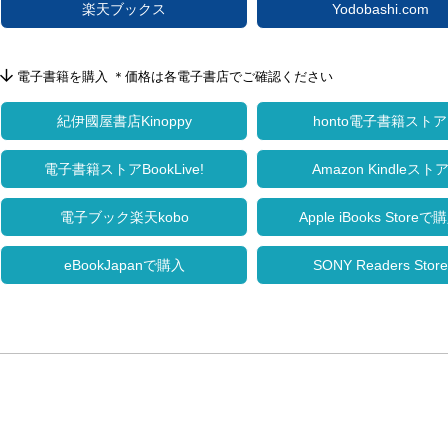
楽天ブックス
Yodobashi.com
電子書籍を購入 ＊価格は各電子書店でご確認ください
紀伊國屋書店Kinoppy
honto電子書籍ストア
電子書籍ストアBookLive!
Amazon Kindleスト
電子ブック楽天kobo
Apple iBooks Storeで
eBookJapanで購入
SONY Readers Store