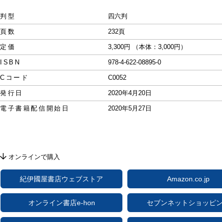
判型
四六判
頁数
232頁
定価
3,300円 （本体：3,000円）
ISBN
978-4-622-08895-0
Cコード
C0052
発行日
2020年4月20日
電子書籍配信開始日
2020年5月27日
オンラインで購入
紀伊國屋書店ウェブストア
Amazon.co.jp
オンライン書店e-hon
セブンネットショッピ