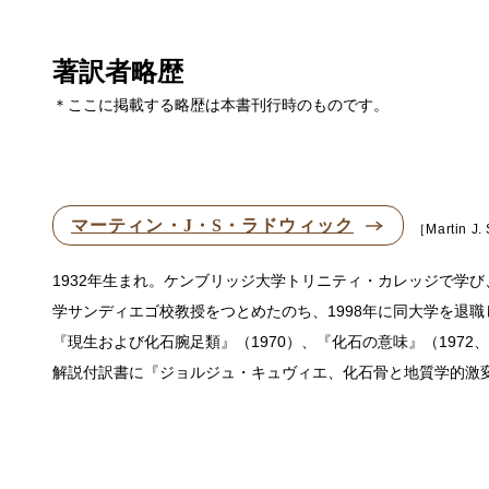
著訳者略歴
＊ここに掲載する略歴は本書刊行時のものです。
マーティン・J・S・ラドウィック
Martin J.
1932年生まれ。ケンブリッジ大学トリニティ・カレッジで学
学サンディエゴ校教授をつとめたのち、1998年に同大学を退
『現生および化石腕足類』（1970）、『化石の意味』（1972、
解説付訳書に『ジョルジュ・キュヴィエ、化石骨と地質学的激変