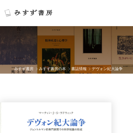
みすず書房
みすず書房の本
書誌情報
デヴォン紀大論争