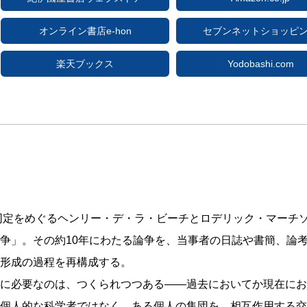
オンライン書店e-hon
セブンネットショッピ
楽天ブックス
Yodobashi.com
の同定をめぐるヘンリー・デ・ラ・ビーチとロデリック・マーチ
争」。その約10年にわたる論争を、当事者の日誌や書簡、論
形成の過程を再構成する。
に必要なのは、つくられつつある――過去においてか現在にお
個人的な科学者ではなく、ある個人の集団を、相互作用する交