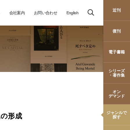
近刊
会社案内
お問い合わせ
English
復刊
電子書籍
シリーズ
・著作集
オン
デマンド
ジャンルで
識の形成
探す