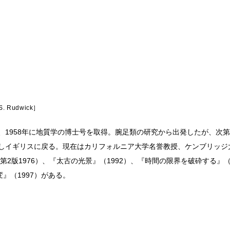
 S. Rudwick
び、1958年に地質学の博士号を取得。腕足類の研究から出発したが、次
職しイギリスに戻る。現在はカリフォルニア大学名誉教授、ケンブリッ
第2版1976）、『太古の光景』（1992）、『時間の限界を破砕する』（
』（1997）がある。