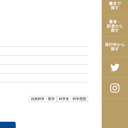
書名で
探す
著者・
訳者から
探す
発行年から
探す
自然科学・医学
科学史・科学思想