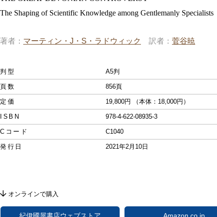
The Shaping of Scientific Knowledge among Gentlemanly Specialists
著者
マーティン・J・S・ラドウィック
訳者
菅谷暁
判型
A5判
頁数
856頁
定価
19,800円 （本体：18,000円）
ISBN
978-4-622-08935-3
Cコード
C1040
発行日
2021年2月10日
オンラインで購入
紀伊國屋書店ウェブストア
Amazon.co.jp