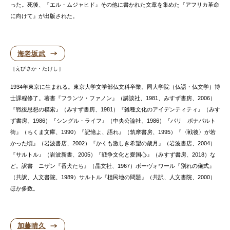
った。死後、『エル・ムジャヒド』その他に書かれた文章を集めた『アフリカ革命
に向けて』が出版された。
海老坂武
えびさか・たけし
1934年東京に生まれる。東京大学文学部仏文科卒業。同大学院（仏語・仏文学）博
士課程修了。著書『フランツ・ファノン』（講談社、1981、みすず書房、2006）
『戦後思想の模索』（みすず書房、1981）『雑種文化のアイデンティティ』（みす
ず書房、1986）『シングル・ライフ』（中央公論社、1986）『パリ ボナパルト
街』（ちくま文庫、1990）『記憶よ、語れ』（筑摩書房、1995）『〈戦後〉が若
かった頃』（岩波書店、2002）『かくも激しき希望の歳月』（岩波書店、2004）
『サルトル』（岩波新書、2005）『戦争文化と愛国心』（みすず書房、2018）な
ど。訳書 ニザン『番犬たち』（晶文社、1967）ボーヴォワール『別れの儀式』
（共訳、人文書院、1989）サルトル『植民地の問題』（共訳、人文書院、2000）
ほか多数。
加藤晴久