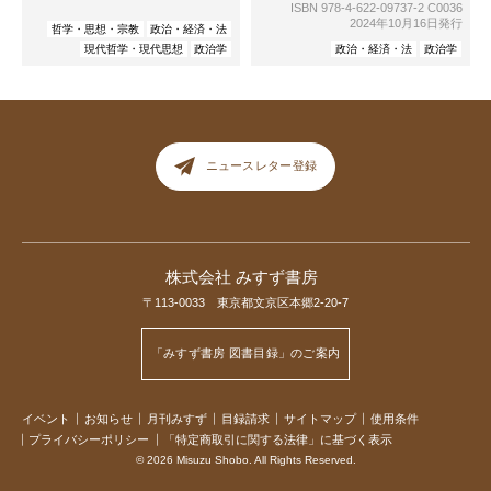
ISBN 978-4-622-09737-2 C0036
2024年10月16日発行
哲学・思想・宗教
政治・経済・法
現代哲学・現代思想
政治学
政治・経済・法
政治学
ニュースレター登録
株式会社 みすず書房
〒113-0033 東京都文京区本郷2-20-7
「みすず書房 図書目録」のご案内
イベント
お知らせ
月刊みすず
目録請求
サイトマップ
使用条件
プライバシーポリシー
「特定商取引に関する法律」に基づく表示
© 2026 Misuzu Shobo. All Rights Reserved.