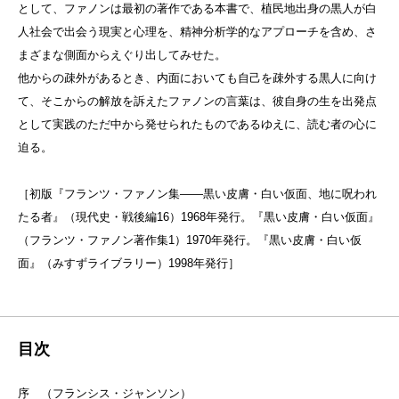
として、ファノンは最初の著作である本書で、植民地出身の黒人が白
人社会で出会う現実と心理を、精神分析学的なアプローチを含め、さ
まざまな側面からえぐり出してみせた。
他からの疎外があるとき、内面においても自己を疎外する黒人に向け
て、そこからの解放を訴えたファノンの言葉は、彼自身の生を出発点
として実践のただ中から発せられたものであるゆえに、読む者の心に
迫る。
［初版『フランツ・ファノン集——黒い皮膚・白い仮面、地に呪われ
たる者』（現代史・戦後編16）1968年発行。『黒い皮膚・白い仮面』
（フランツ・ファノン著作集1）1970年発行。『黒い皮膚・白い仮
面』（みすずライブラリー）1998年発行］
目次
序 （フランシス・ジャンソン）