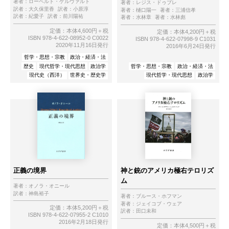
著者：
ローベルト・ゲルヴァルト
著者：
レジス・ドゥブレ
訳者：
大久保里香
訳者：
小原淳
著者：
樋口陽一
著者：
三浦信孝
訳者：
紀愛子
訳者：
前川陽祐
著者：
水林章
著者：
水林彪
定価：本体4,600円＋税
定価：本体4,200円＋税
ISBN 978-4-622-08952-0 C0022
ISBN 978-4-622-07998-9 C1031
2020年11月16日発行
2016年6月24日発行
哲学・思想・宗教
政治・経済・法
歴史
現代哲学・現代思想
政治学
哲学・思想・宗教
政治・経済・法
現代史（西洋）
世界史・歴史学
現代哲学・現代思想
政治学
正義の境界
神と銃のアメリカ極右テロリズ
ム
著者：
オノラ・オニール
訳者：
神島裕子
著者：
ブルース・ホフマン
著者：
ジェイコブ・ウェア
定価：本体5,200円＋税
訳者：
田口未和
ISBN 978-4-622-07955-2 C1010
2016年2月18日発行
定価：本体4,500円＋税