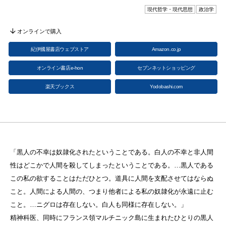
現代哲学・現代思想
政治学
オンラインで購入
紀伊國屋書店ウェブストア
Amazon.co.jp
オンライン書店e-hon
セブンネットショッピング
楽天ブックス
Yodobashi.com
「黒人の不幸は奴隷化されたということである。白人の不幸と非人間
性はどこかで人間を殺してしまったということである。…黒人である
この私の欲することはただひとつ。道具に人間を支配させてはならぬ
こと。人間による人間の、つまり他者による私の奴隷化が永遠に止む
こと。…ニグロは存在しない。白人も同様に存在しない。」
精神科医、同時にフランス領マルチニック島に生まれたひとりの黒人