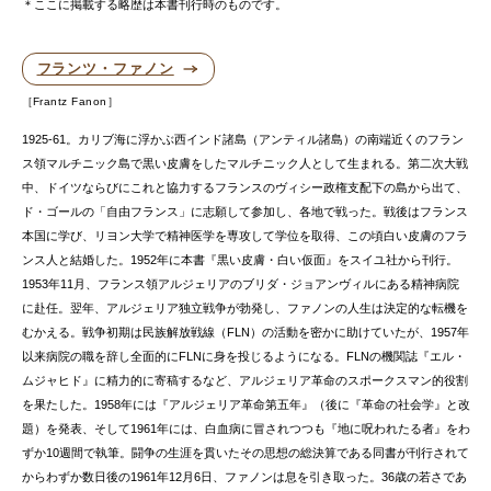
＊ここに掲載する略歴は本書刊行時のものです。
フランツ・ファノン
Frantz Fanon
1925-61。カリブ海に浮かぶ西インド諸島（アンティル諸島）の南端近くのフラン
ス領マルチニック島で黒い皮膚をしたマルチニック人として生まれる。第二次大戦
中、ドイツならびにこれと協力するフランスのヴィシー政権支配下の島から出て、
ド・ゴールの「自由フランス」に志願して参加し、各地で戦った。戦後はフランス
本国に学び、リヨン大学で精神医学を専攻して学位を取得、この頃白い皮膚のフラ
ンス人と結婚した。1952年に本書『黒い皮膚・白い仮面』をスイユ社から刊行。
1953年11月、フランス領アルジェリアのブリダ・ジョアンヴィルにある精神病院
に赴任。翌年、アルジェリア独立戦争が勃発し、ファノンの人生は決定的な転機を
むかえる。戦争初期は民族解放戦線（FLN）の活動を密かに助けていたが、1957年
以来病院の職を辞し全面的にFLNに身を投じるようになる。FLNの機関誌『エル・
ムジャヒド』に精力的に寄稿するなど、アルジェリア革命のスポークスマン的役割
を果たした。1958年には『アルジェリア革命第五年』（後に『革命の社会学』と改
題）を発表、そして1961年には、白血病に冒されつつも『地に呪われたる者』をわ
ずか10週間で執筆。闘争の生涯を貫いたその思想の総決算である同書が刊行されて
からわずか数日後の1961年12月6日、ファノンは息を引き取った。36歳の若さであ