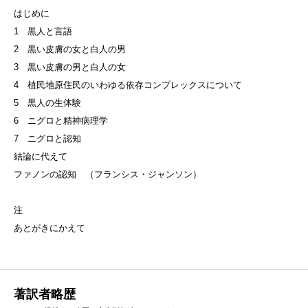
はじめに
1 黒人と言語
2 黒い皮膚の女と白人の男
3 黒い皮膚の男と白人の女
4 植民地原住民のいわゆる依存コンプレックスについて
5 黒人の生体験
6 ニグロと精神病理学
7 ニグロと認知
結論に代えて
ファノンの認知 （フランシス・ジャンソン）
注
あとがきにかえて
著訳者略歴