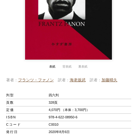
表紙
背表紙
裏表紙
著者
フランツ・ファノン
訳者
海老坂武
訳者
加藤晴久
判型
四六判
頁数
328頁
定価
4,070円 （本体：3,700円）
ISBN
978-4-622-08950-6
Cコード
C0010
発行日
2020年8月6日