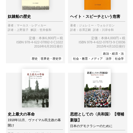
奴隷船の歴史
ヘイト・スピーチという危害
著者：
マーカス・レディカー
著者：
ジェレミー・ウォルドロン
訳者：
上野直子
解説：
笠井俊和
訳者：
谷澤正嗣
訳者：
川岸令和
定価：本体6,800円＋税
定価：本体4,000円＋税
ISBN 978-4-622-07892-0 C1022
ISBN 978-4-622-07873-9 C0036
2016年6月20日発行
2015年4月10日発行
政治・経済・法
歴史
世界史・歴史学
社会・教育・メディア
法学
社会学
史上最大の革命
思想としての〈共和国〉【増補
新版】
1918年11月、ヴァイマル民主政の幕
開け
日本のデモクラシーのために