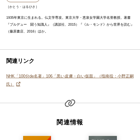
かとう・はるひさ
1935年東京に生まれる。仏文学専攻。東京大学・恵泉女学園大学名誉教授。著書
『ブルデュー 闘う知識人』（講談社、2015）『《ル・モンド》から世界を読む』
（藤原書店、2016）ほか。
関連リンク
NHK「100分de名著」106「黒い皮膚・白い仮面」（指南役：小野正嗣
氏）
関連情報