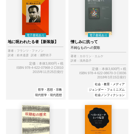
地に呪われたる者【新装版】
憎しみに抗って
不純なものへの賛歌
著者：
フランツ・ファノン
訳者：
鈴木道彦
訳者：
浦野衣子
著者：
カロリン・エムケ
訳者：
浅井晶子
定価：本体3,800円＋税
ISBN 978-4-622-07968-2 C0010
定価：本体3,600円＋税
2015年11月25日発行
ISBN 978-4-622-08670-3 C0036
2018年3月15日発行
社会・教育・メディア
哲学・思想・宗教
ジェンダー・フェミニズム
現代哲学・現代思想
社会ノンフィクション