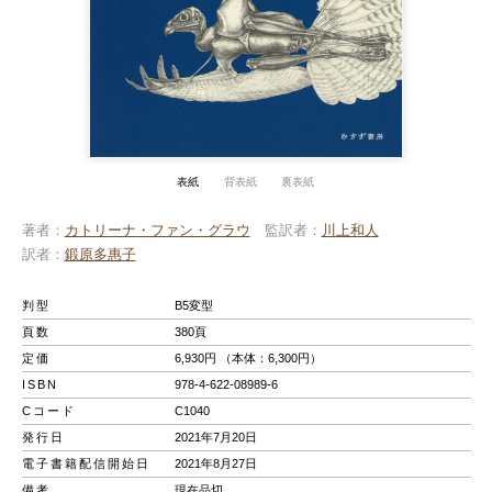
表紙
背表紙
裏表紙
著者
カトリーナ・ファン・グラウ
監訳者
川上和人
訳者
鍛原多惠子
判型
B5変型
頁数
380頁
定価
6,930円 （本体：6,300円）
ISBN
978-4-622-08989-6
Cコード
C1040
発行日
2021年7月20日
電子書籍配信開始日
2021年8月27日
備考
現在品切