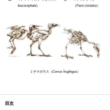
leucocephala
）
（
Pavo cristatus
）
ミヤマガラス（
Corvus frugilegus
）
目次