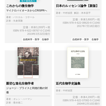
これからの微生物学
日本のルィセンコ論争【新版】
マイクロバイオータからCRISPRへ
著者：
中村禎里
解説：
米本昌平
著者：
パスカル・コサール
定価：本体3,800円＋税
訳者：
矢倉英隆
ISBN 978-4-622-08620-8 C1040
2017年7月18日発行
定価：本体3,200円＋税
ISBN 978-4-622-08767-0 C1045
2019年3月22日発行
自然科学・医学
生物学
自然科学・医学
生物学
親切な進化生物学者
近代生物学史論集
ジョージ・プライスと利他行動の対
著者：
中村禎里
価
定価：本体4,200円＋税
著者：
オレン・ハーマン
ISBN 978-4-622-07082-5 C1040
訳者：
垂水雄二
2004年2月10日発行