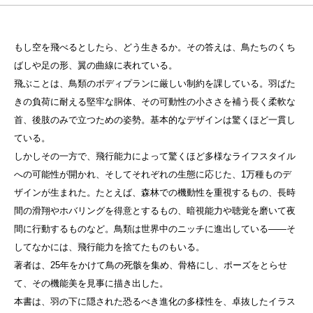
もし空を飛べるとしたら、どう生きるか。その答えは、鳥たちのくち
ばしや足の形、翼の曲線に表れている。
飛ぶことは、鳥類のボディプランに厳しい制約を課している。羽ばた
きの負荷に耐える堅牢な胴体、その可動性の小ささを補う長く柔軟な
首、後肢のみで立つための姿勢。基本的なデザインは驚くほど一貫し
ている。
しかしその一方で、飛行能力によって驚くほど多様なライフスタイル
への可能性が開かれ、そしてそれぞれの生態に応じた、1万種ものデ
ザインが生まれた。たとえば、森林での機動性を重視するもの、長時
間の滑翔やホバリングを得意とするもの、暗視能力や聴覚を磨いて夜
間に行動するものなど。鳥類は世界中のニッチに進出している――そ
してなかには、飛行能力を捨てたものもいる。
著者は、25年をかけて鳥の死骸を集め、骨格にし、ポーズをとらせ
て、その機能美を見事に描き出した。
本書は、羽の下に隠された恐るべき進化の多様性を、卓抜したイラス