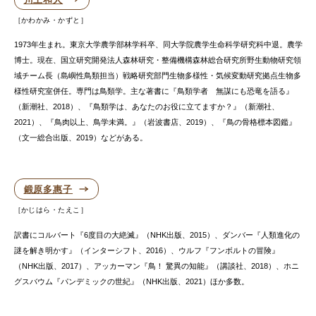
かわかみ・かずと
1973年生まれ。東京大学農学部林学科卒、同大学院農学生命科学研究科中退。農学
博士。現在、国立研究開発法人森林研究・整備機構森林総合研究所野生動物研究領
域チーム長（島嶼性鳥類担当）戦略研究部門生物多様性・気候変動研究拠点生物多
様性研究室併任。専門は鳥類学。主な著書に『鳥類学者 無謀にも恐竜を語る』
（新潮社、2018）、『鳥類学は、あなたのお役に立てますか？』（新潮社、
2021）、『鳥肉以上、鳥学未満。』（岩波書店、2019）、『鳥の骨格標本図鑑』
（文一総合出版、2019）などがある。
鍛原多惠子
かじはら・たえこ
訳書にコルバート『6度目の大絶滅』（NHK出版、2015）、ダンバー『人類進化の
謎を解き明かす』（インターシフト、2016）、ウルフ『フンボルトの冒険』
（NHK出版、2017）、アッカーマン『鳥！ 驚異の知能』（講談社、2018）、ホニ
グスバウム『パンデミックの世紀』（NHK出版、2021）ほか多数。