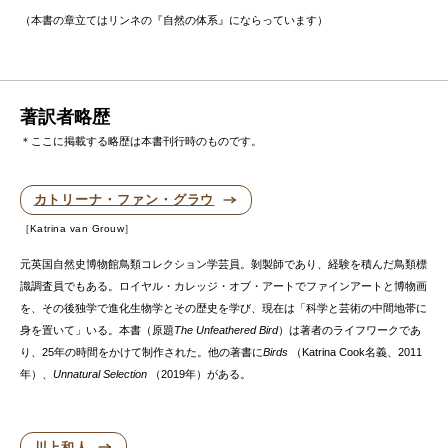
（本書の章立てはリンネの『自然の体系』にならっています）
著訳者略歴
＊ここに掲載する略歴は本書刊行時のものです。
カトリーナ・ファン・グラウ
Katrina van Grouw
元英国自然史博物館鳥類コレクション学芸員。剝製師であり、経験を積んだ鳥類標
識調査員でもある。ロイヤル・カレッジ・オブ・アートでファインアートと博物画
を、その後独学で進化生物学とその歴史を学び、現在は「科学と芸術の中間地帯に
身を置いて」いる。本書（原題
The Unfeathered Bird
）は著者のライフワークであ
り、25年の時間をかけて制作された。他の著書に
Birds
（Katrina Cook名義、2011
年）、
Unnatural Selection
（2019年）がある。
川上和人