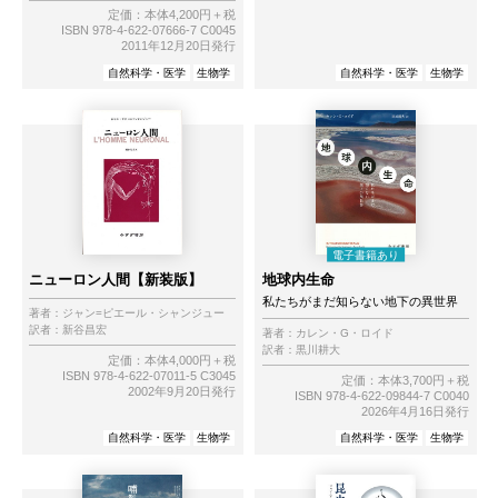
定価：本体4,200円＋税
ISBN 978-4-622-07666-7 C0045
2011年12月20日発行
自然科学・医学
生物学
自然科学・医学
生物学
ニューロン人間【新装版】
地球内生命
私たちがまだ知らない地下の異世界
著者：
ジャン=ピエール・シャンジュー
訳者：
新谷昌宏
著者：
カレン・G・ロイド
訳者：
黒川耕大
定価：本体4,000円＋税
ISBN 978-4-622-07011-5 C3045
定価：本体3,700円＋税
2002年9月20日発行
ISBN 978-4-622-09844-7 C0040
2026年4月16日発行
自然科学・医学
生物学
自然科学・医学
生物学