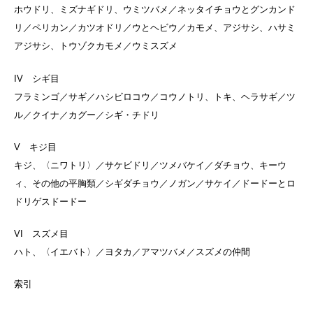
ホウドリ、ミズナギドリ、ウミツバメ／ネッタイチョウとグンカンド
リ／ペリカン／カツオドリ／ウとヘビウ／カモメ、アジサシ、ハサミ
アジサシ、トウゾクカモメ／ウミスズメ
IV シギ目
フラミンゴ／サギ／ハシビロコウ／コウノトリ、トキ、ヘラサギ／ツ
ル／クイナ／カグー／シギ・チドリ
V キジ目
キジ、〈ニワトリ〉／サケビドリ／ツメバケイ／ダチョウ、キーウ
ィ、その他の平胸類／シギダチョウ／ノガン／サケイ／ドードーとロ
ドリゲスドードー
VI スズメ目
ハト、〈イエバト〉／ヨタカ／アマツバメ／スズメの仲間
索引