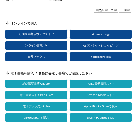
自然科学・医学
生物学
オンラインで購入
紀伊國屋書店ウェブストア
Amazon.co.jp
オンライン書店e-hon
セブンネットショッピング
楽天ブックス
Yodobashi.com
電子書籍を購入 ＊価格は各電子書店でご確認ください
紀伊國屋書店Kinoppy
honto電子書籍ストア
電子書籍ストアBookLive!
Amazon Kindleストア
電子ブック楽天kobo
Apple iBooks Storeで購入
eBookJapanで購入
SONY Readers Store