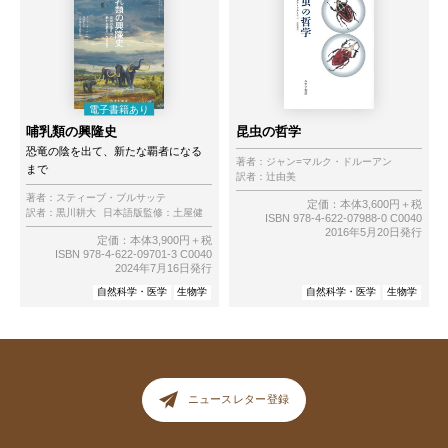
哺乳類の興隆史
昆虫の哲学
恐竜の陰を出て、新たな覇者になる
著者：
ジャン=マルク・ドルーアン
まで
訳者：
辻由美
著者：
スティーブ・ブルサッテ
定価：本体3,600円＋税
訳者：
黒川耕大
日本語版監修：
土屋健
ISBN 978-4-622-07988-0 C0040
2016年5月20日発行
定価：本体3,900円＋税
ISBN 978-4-622-09701-3 C0040
2024年7月16日発行
自然科学・医学
生物学
自然科学・医学
生物学
ニュースレター登録