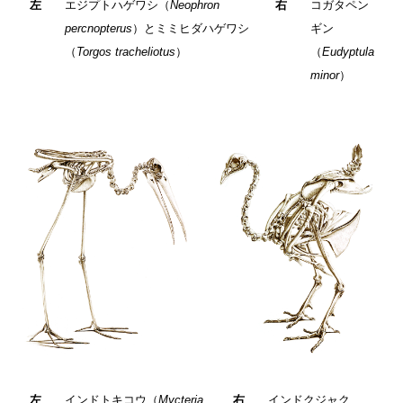
左
エジプトハゲワシ（
Neophron
右
コガタペン
percnopterus
）とミミヒダハゲワシ
ギン
（
Torgos tracheliotus
）
（
Eudyptula
minor
）
左
インドトキコウ（
Mycteria
右
インドクジャク