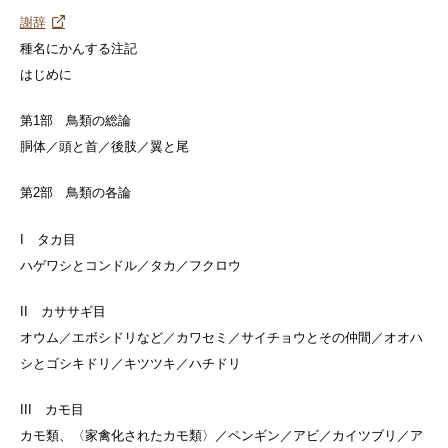
謝辞
種名にかんする注記
はじめに
第1部 鳥類の総論
胴体／頭と首／後肢／翼と尾
第2部 鳥類の各論
I タカ目
ハゲワシとコンドル／タカ／フクロウ
II カササギ目
オウム／エボシドリなど／カワセミ／サイチョウとその仲間／オオハ
シとゴシキドリ／キツツキ／ハチドリ
III カモ目
カモ類、〈家禽化されたカモ類〉／ペンギン／アビ／カイツブリ／ア