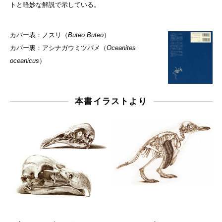
トと軽妙な解説で示している。
カバー表：ノスリ（
Buteo Buteo
）
カバー裏：アシナガウミツバメ（
Oceanites
oceanicus
）
本書イラストより