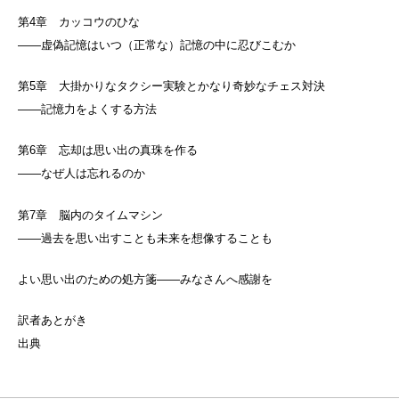
第4章 カッコウのひな
――虚偽記憶はいつ（正常な）記憶の中に忍びこむか
第5章 大掛かりなタクシー実験とかなり奇妙なチェス対決
――記憶力をよくする方法
第6章 忘却は思い出の真珠を作る
――なぜ人は忘れるのか
第7章 脳内のタイムマシン
――過去を思い出すことも未来を想像することも
よい思い出のための処方箋――みなさんへ感謝を
訳者あとがき
出典