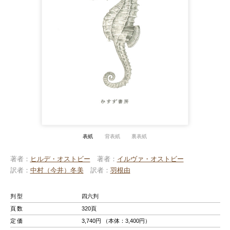
表紙
背表紙
裏表紙
著者
ヒルデ・オストビー
著者
イルヴァ・オストビー
訳者
中村（今井）冬美
訳者
羽根由
判型
四六判
頁数
320頁
定価
3,740円 （本体：3,400円）