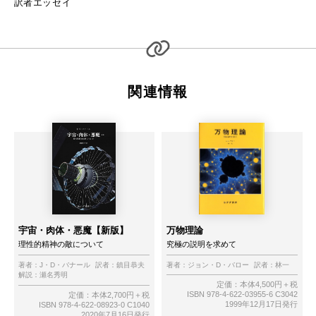
訳者エッセイ
関連情報
宇宙・肉体・悪魔【新版】
万物理論
理性的精神の敵について
究極の説明を求めて
著者：
J・D・バナール
訳者：
鎮目恭夫
著者：
ジョン・D・バロー
訳者：
林一
解説：
瀬名秀明
定価：本体4,500円＋税
ISBN 978-4-622-03955-6 C3042
定価：本体2,700円＋税
1999年12月17日発行
ISBN 978-4-622-08923-0 C1040
2020年7月16日発行