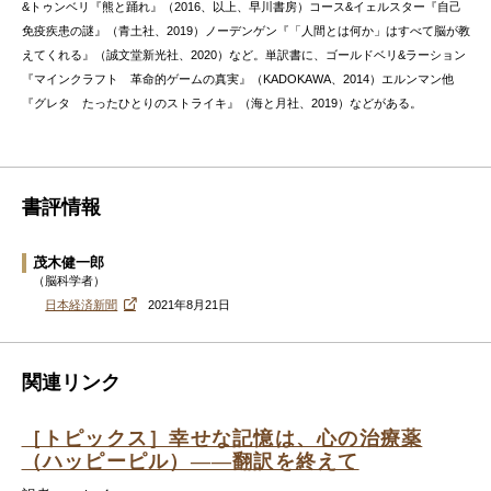
&トゥンベリ『熊と踊れ』（2016、以上、早川書房）コース&イェルスター『自己
免疫疾患の謎』（青土社、2019）ノーデンゲン『「人間とは何か」はすべて脳が教
えてくれる』（誠文堂新光社、2020）など。単訳書に、ゴールドベリ&ラーション
『マインクラフト 革命的ゲームの真実』（KADOKAWA、2014）エルンマン他
『グレタ たったひとりのストライキ』（海と月社、2019）などがある。
書評情報
茂木健一郎
（脳科学者）
日本経済新聞
2021年8月21日
関連リンク
［トピックス］幸せな記憶は、心の治療薬
（ハッピーピル）――翻訳を終えて