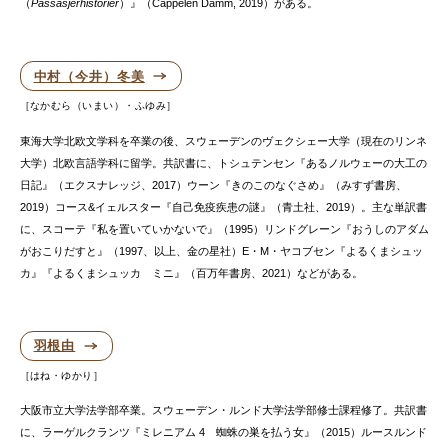
（
Passasjerhistorier
）』（Cappelen Damm, 2019）がある。
中村（今井）冬美
なかむら（いまい）・ふゆみ
東海大学北欧文学科を卒業の後、スウェーデンのヴェクシェー大学（現在のリンネ
大学）北欧言語学科に留学。共訳書に、トシュテンセン『あるノルウェーの大工の
日記』（エクスナレッジ、2017）ウーン『きのこのなぐさめ』（みすず書房、
2019）コース&イェルスター『自己免疫疾患の謎』（青土社、2019）。主な単訳書
に、スコーテ『私を置いていかないで』（1995）リンドグレーン『おうしのアダム
がおこりだすと』（1997、以上、金の星社）E・M・ヤコブセン『よるくまシュッ
カ』『よるくまシュッカ ミニ』（百万年書房、2021）などがある。
羽根由
はね・ゆかり
大阪市立大学法学部卒業。スウェーデン・ルンド大学法学部修士課程修了。共訳書
に、ラーゲルクランツ『ミレニアム 4 蜘蛛の巣を払う女』（2015）ルースルンド