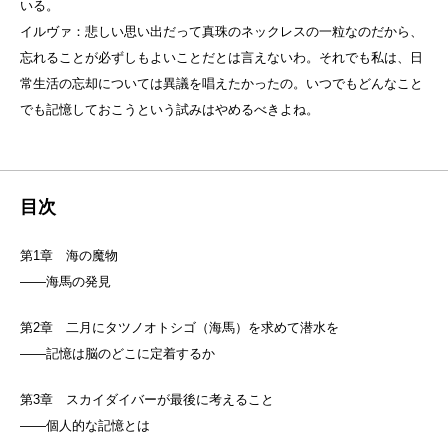
いる。
イルヴァ：悲しい思い出だって真珠のネックレスの一粒なのだから、
忘れることが必ずしもよいことだとは言えないわ。それでも私は、日
常生活の忘却については異議を唱えたかったの。いつでもどんなこと
でも記憶しておこうという試みはやめるべきよね。
目次
第1章 海の魔物
――海馬の発見
第2章 二月にタツノオトシゴ（海馬）を求めて潜水を
――記憶は脳のどこに定着するか
第3章 スカイダイバーが最後に考えること
――個人的な記憶とは