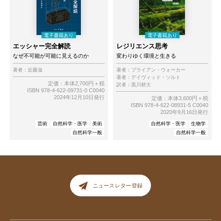
エッシャー完全解読
レジリエンス思考
なぜ不可能が可能に見えるのか
変わりゆく環境と生きる
著者：
近藤滋
著者：
ブライアン・ウォーカー
著者：
デイヴィッド・ソルト
定価：本体2,700円＋税
訳者：
黒川耕大
ISBN 978-4-622-09731-0 C0040
2024年12月10日発行
定価：本体3,600円＋税
ISBN 978-4-622-08931-5 C0040
2020年9月16日発行
芸術
自然科学・医学
美術
自然科学・医学
生物学
自然科学一般
自然科学一般
ニュースレター登録