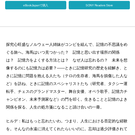
eBookJapanで購入
SONY Readers Store
探究心旺盛なノルウェー人姉妹がコンビを組んで、記憶の不思議をめ
ぐる旅へ。海馬はいつ見つかった？ 記憶と思い出す場所の関係
は？ 記憶力をよくする方法とは？ なぜ人は忘れるの？ 未来を想
像するのにも記憶力は必要？――ときに記憶研究の歴史を紐解き、と
きに記憶に問題を抱える人たち（テロの生存者、海馬を損傷した人な
ど）を訪ね、ときに記憶のスペシャリストたち（研究者、タクシー運
転手、チェスのグランドマスター、舞台女優、オペラ歌手、記憶力チ
ャンピオン、未来予測家など）の門を叩く。生きることと記憶のよき
関係を探る、人生の処方箋になること請け合いの一冊。
ヒルデ：私はもっと忘れたいわ。つまり、人生における否定的な経験
を。そんなの永遠に消えてくれたらいいのに。忘却は過少評価されて