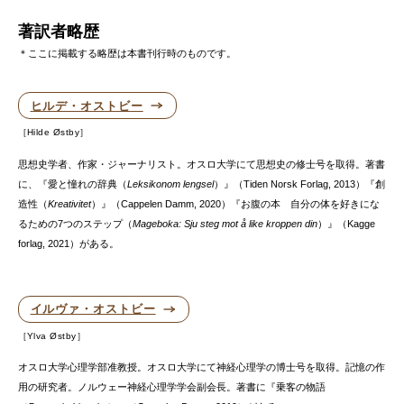
著訳者略歴
＊ここに掲載する略歴は本書刊行時のものです。
ヒルデ・オストビー
Hilde Østby
思想史学者、作家・ジャーナリスト。オスロ大学にて思想史の修士号を取得。著書
に、『愛と憧れの辞典（
Leksikonom lengsel
）』（Tiden Norsk Forlag, 2013）『創
造性（
Kreativitet
）』（Cappelen Damm, 2020）『お腹の本 自分の体を好きにな
るための7つのステップ（
Mageboka: Sju steg mot å like kroppen din
）』（Kagge
forlag, 2021）がある。
イルヴァ・オストビー
Ylva Østby
オスロ大学心理学部准教授。オスロ大学にて神経心理学の博士号を取得。記憶の作
用の研究者。ノルウェー神経心理学学会副会長。著書に『乗客の物語