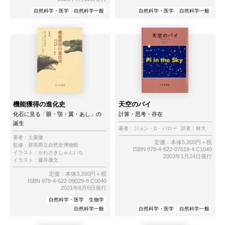
自然科学・医学
自然科学一般
自然科学・医学
自然科学一般
機能獲得の進化史
天空のパイ
化石に見る「眼・顎・翼・あし」の
計算・思考・存在
誕生
著者：
ジョン・D・バロー
訳者：
林大
著者：
土屋健
定価：本体5,200円＋税
監修：
群馬県立自然史博物館
ISBN 978-4-622-07018-4 C1040
イラスト：
かわさきしゅんいち
2003年1月24日発行
イラスト：
藤井康文
定価：本体3,200円＋税
ISBN 978-4-622-09029-8 C0040
2021年8月6日発行
自然科学・医学
生物学
自然科学一般
自然科学・医学
自然科学一般