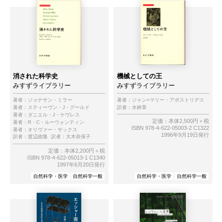
消された科学史
機械としての王
みすずライブラリー
みすずライブラリー
著者：
ジョナサン・ミラー
著者：
ジャン=マリー・アポストリデス
著者：
スティーヴン・J・グールド
訳者：
水林章
著者：
ダニエル・J・ケヴレス
定価：本体2,500円＋税
著者：
R・C・ルーウォンティン
ISBN 978-4-622-05003-2 C1322
著者：
オリヴァー・サックス
1996年9月19日発行
訳者：
渡辺政隆
訳者：
大木奈保子
定価：本体2,200円＋税
ISBN 978-4-622-05013-1 C1340
1997年6月20日発行
自然科学・医学
自然科学一般
自然科学・医学
自然科学一般