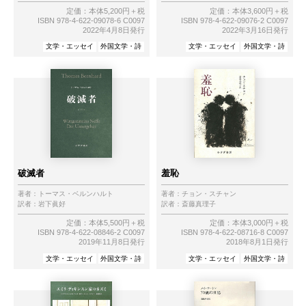
定価：本体5,200円＋税
定価：本体3,600円＋税
ISBN 978-4-622-09078-6 C0097
ISBN 978-4-622-09076-2 C0097
2022年4月8日発行
2022年3月16日発行
文学・エッセイ
外国文学・詩
文学・エッセイ
外国文学・詩
破滅者
羞恥
著者：
トーマス・ベルンハルト
著者：
チョン・スチャン
訳者：
岩下眞好
訳者：
斎藤真理子
定価：本体5,500円＋税
定価：本体3,000円＋税
ISBN 978-4-622-08846-2 C0097
ISBN 978-4-622-08716-8 C0097
2019年11月8日発行
2018年8月1日発行
文学・エッセイ
外国文学・詩
文学・エッセイ
外国文学・詩