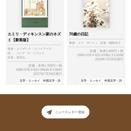
エミリ・ディキンスン家のネズ
70歳の日記
ミ【新装版】
著者：
メイ・サートン
訳者：
幾島幸子
著者：
エリザベス・スパイアーズ
定価：本体3,400円＋税
絵：
クレア・A・ニヴォラ
ISBN 978-4-622-07862-3 C0098
訳者：
長田弘
2016年7月25日発行
定価：本体1,700円＋税
ISBN 978-4-622-08646-8 C0097
2017年7月26日発行
文学・エッセイ
外国文学・詩
文学・エッセイ
外国文学・詩
ニュースレター登録