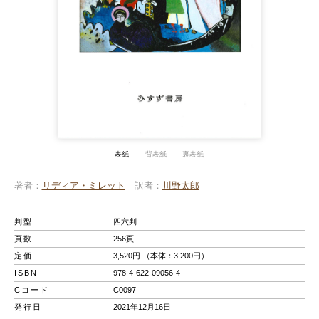
表紙
背表紙
裏表紙
著者
リディア・ミレット
訳者
川野太郎
判型
四六判
頁数
256頁
定価
3,520円 （本体：3,200円）
ISBN
978-4-622-09056-4
Cコード
C0097
発行日
2021年12月16日