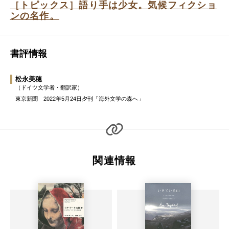
［トピックス］語り手は少女。気候フィクショ
ンの名作。
書評情報
松永美穂
（ドイツ文学者・翻訳家）
東京新聞 2022年5月24日夕刊「海外文学の森へ」
関連情報