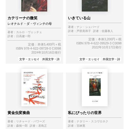
カテリーナの微笑
いきている山
レオナルド・ダ・ヴィンチの母
著者：
ナン・シェパード
訳者：
芦部美和子
訳者：
佐藤泰人
著者：
カルロ・ヴェッチェ
訳者：
日高健一郎
定価：本体3,200円＋税
ISBN 978-4-622-09529-3 C0098
定価：本体5,400円＋税
2022年10月17日発行
ISBN 978-4-622-09728-0 C0098
2024年10月16日発行
文学・エッセイ
外国文学・詩
文学・エッセイ
外国文学・詩
黄金虫変奏曲
私にぴったりの世界
著者：
リチャード・パワーズ
著者：
ナタリー・スコヴロネク
訳者：
森慎一郎
訳者：
若島正
訳者：
宮林寛