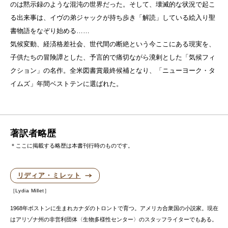
のは黙示録のような混沌の世界だった。そして、壊滅的な状況で起こ
る出来事は、イヴの弟ジャックが持ち歩き「解読」している絵入り聖
書物語をなぞり始める……
気候変動、経済格差社会、世代間の断絶という今ここにある現実を、
子供たちの冒険譚とした、予言的で痛切ながら溌剌とした「気候フィ
クション」の名作。全米図書賞最終候補となり、「ニューヨーク・タ
イムズ」年間ベストテンに選ばれた。
著訳者略歴
＊ここに掲載する略歴は本書刊行時のものです。
リディア・ミレット
Lydia Millet
1968年ボストンに生まれカナダのトロントで育つ。アメリカ合衆国の小説家。現在
はアリゾナ州の非営利団体〈生物多様性センター〉のスタッフライターでもある。