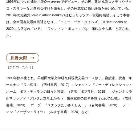
1996年に少女の成長小説
Omnivores
でデビュー。その後、政治風刺コメディやサイ
コ・スリラーなど多彩な作品を発表し、その完成度に高い評価を受け続けている。
2010年の短篇集
Love in Infant Monkeys
はピュリッツァー賞最終候補。そして本書
は、全米図書賞最終候補となり、「ニューヨーク・タイムズ」10 Best Books of
2020にも選ばれている。「ワシントン・ポスト」では「痛烈な小古典」と評され
た。
川野太郎
かわの・たろう
1990年熊本生まれ。早稲田大学文学研究科現代文芸コース修了。翻訳家。訳書 キ
ールナン『長い眠り』（西村書店、2017）、シェルトン『ノー・ディレクション・
ホーム ボブ・ディランの日々と音楽』（共訳、ポプラ社、2018）、ジャンネッラ
& マラッツィ『グレタと立ち上がろう 気候変動の世界を救うための18章』（岩崎
書店、2020）、ボーダー『スナックだいさくせん！』（岩崎書店、2020）、ノー
マン『ノーザン・ライツ』（みすず書房、2020）など。