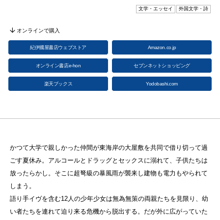
文学・エッセイ
外国文学・詩
オンラインで購入
紀伊國屋書店ウェブストア
Amazon.co.jp
オンライン書店e-hon
セブンネットショッピング
楽天ブックス
Yodobashi.com
かつて大学で親しかった仲間が東海岸の大屋敷を共同で借り切って過
ごす夏休み。アルコールとドラッグとセックスに溺れて、子供たちは
放ったらかし。そこに超弩級の暴風雨が襲来し建物も電力もやられて
しまう。
語り手イヴを含む12人の少年少女は無為無策の両親たちを見限り、幼
い者たちを連れて迫り来る危機から脱出する。だが外に広がっていた