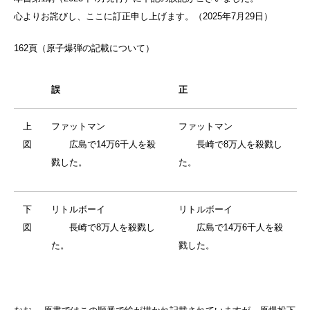
心よりお詫びし、ここに訂正申し上げます。（2025年7月29日）
162頁（原子爆弾の記載について）
誤
正
上
ファットマン
ファットマン
図
広島で14万6千人を殺
長崎で8万人を殺戮し
戮した。
た。
下
リトルボーイ
リトルボーイ
図
長崎で8万人を殺戮し
広島で14万6千人を殺
た。
戮した。