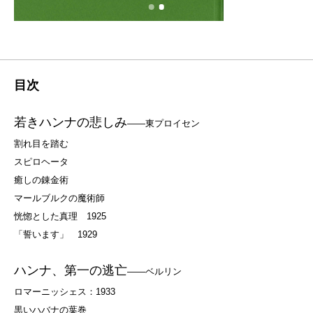
目次
若きハンナの悲しみ
――東プロイセン
割れ目を踏む
スピロヘータ
癒しの錬金術
マールブルクの魔術師
恍惚とした真理 1925
「誓います」 1929
ハンナ、第一の逃亡
――ベルリン
ロマーニッシェス：1933
黒いハバナの葉巻