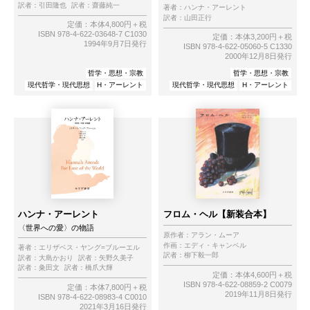
訳者：
引田隆也
訳者：
齋藤純一
著者：
ハンナ・アーレント
訳者：
山田正行
定価：本体4,800円＋税
ISBN 978-4-622-03648-7 C1030
定価：本体3,200円＋税
1994年9月7日発行
ISBN 978-4-622-05060-5 C1330
2000年12月8日発行
哲学・思想・宗教
哲学・思想・宗教
現代哲学・現代思想
H・アーレント
現代哲学・現代思想
H・アーレント
ハンナ・アーレント
フロム・ヘル【新装合本】
〈世界への愛〉の物語
原作者：
アラン・ムーア
作画：
エディ・キャンベル
著者：
エリザベス・ヤング=ブルーエル
訳者：
柳下毅一郎
訳者：
大島かおり
訳者：
矢野久美子
訳者：
粂田文
訳者：
橋爪大輝
定価：本体4,600円＋税
ISBN 978-4-622-08859-2 C0079
定価：本体7,800円＋税
2019年11月8日発行
ISBN 978-4-622-08983-4 C0010
2021年3月16日発行