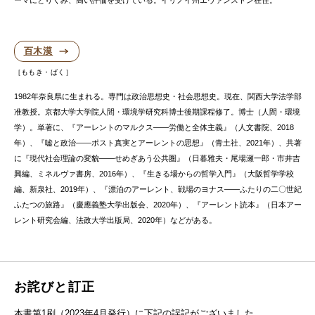
百木漠
ももき・ばく
1982年奈良県に生まれる。専門は政治思想史・社会思想史。現在、関西大学法学部
准教授。京都大学大学院人間・環境学研究科博士後期課程修了。博士（人間・環境
学）。単著に、『アーレントのマルクス――労働と全体主義』（人文書院、2018
年）、『嘘と政治――ポスト真実とアーレントの思想』（青土社、2021年）、共著
に『現代社会理論の変貌――せめぎあう公共圏』（日暮雅夫・尾場瀬一郎・市井吉
興編、ミネルヴァ書房、2016年）、『生きる場からの哲学入門』（大阪哲学学校
編、新泉社、2019年）、『漂泊のアーレント、戦場のヨナス――ふたりの二〇世紀
ふたつの旅路』（慶應義塾大学出版会、2020年）、『アーレント読本』（日本アー
レント研究会編、法政大学出版局、2020年）などがある。
お詫びと訂正
本書第1刷（2023年4月発行）に下記の誤記がございました。