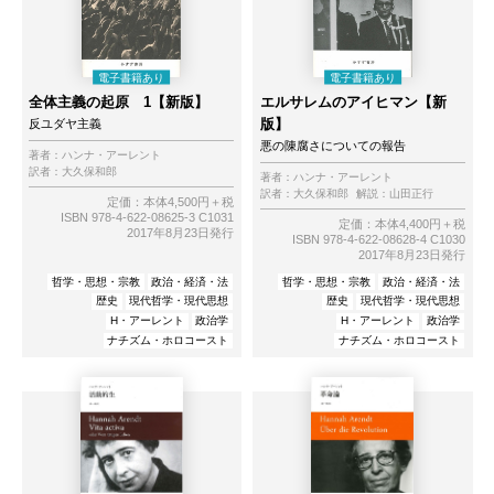
全体主義の起原 1【新版】
エルサレムのアイヒマン【新
版】
反ユダヤ主義
悪の陳腐さについての報告
著者：
ハンナ・アーレント
訳者：
大久保和郎
著者：
ハンナ・アーレント
訳者：
大久保和郎
解説：
山田正行
定価：本体4,500円＋税
ISBN 978-4-622-08625-3 C1031
定価：本体4,400円＋税
2017年8月23日発行
ISBN 978-4-622-08628-4 C1030
2017年8月23日発行
哲学・思想・宗教
政治・経済・法
哲学・思想・宗教
政治・経済・法
歴史
現代哲学・現代思想
歴史
現代哲学・現代思想
H・アーレント
政治学
H・アーレント
政治学
ナチズム・ホロコースト
ナチズム・ホロコースト