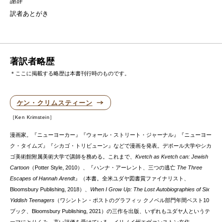
謝辞
訳者あとがき
著訳者略歴
＊ここに掲載する略歴は本書刊行時のものです。
ケン・クリムスティーン
Ken Krimstein
漫画家。『ニューヨーカー』『ウォール・ストリート・ジャーナル』『ニューヨー
ク・タイムズ』『シカゴ・トリビューン』などで漫画を発表。デポール大学やシカ
ゴ美術館附属美術大学で講師を務める。これまで、
Kvetch as Kvetch can: Jewish
Cartoon
（Potter Style, 2010）、『ハンナ・アーレント、三つの逃亡
The Three
Escapes of Hannah Arendt
』（本書。全米ユダヤ図書賞ファイナリスト、
Bloomsbury Publishing, 2018）、
When I Grow Up: The Lost Autobiographies of Six
Yiddish Teenagers
（ワシントン・ポストのグラフィッ クノベル部門年間ベスト10
ブック、Bloomsbury Publishing, 2021）の三作を出版、いずれもユダヤ人というテ
ーマにとりくみ、高い評価を受けている。イリノイ州エヴァンストン在住。