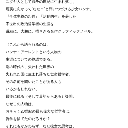
ユダヤ人として戦争の世紀に生まれ落ち、
現実に向かって“なぜ？”と問いつづける少女ハンナ。
『全体主義の起原』『活動的生』を著した
不世出の政治哲学者の生涯を
繊細に、大胆に、描ききる名作グラフィックノベル。
〈これから語られるのは、
ハンナ・アーレントという人物の
生涯についての物語である。
別の時代の、失われた世界の、
失われた国に生まれ落ちた亡命哲学者。
その名前を聞いたことがある人も
いるかもしれない。
最後に残る（そして最初からある）疑問。
なぜこの人物は、
おそらく20世紀の最も偉大な哲学者は、
哲学を捨てたのだろうか？
それにもかかわらず、なぜ彼女の思考は、