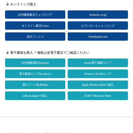
オンラインで購入
紀伊國屋書店ウェブストア
Amazon.co.jp
オンライン書店e-hon
セブンネットショッピング
楽天ブックス
Yodobashi.com
電子書籍を購入 ＊価格は各電子書店でご確認ください
紀伊國屋書店Kinoppy
honto電子書籍ストア
電子書籍ストアBookLive!
Amazon Kindleストア
電子ブック楽天kobo
Apple iBooks Storeで購入
eBookJapanで購入
SONY Readers Store