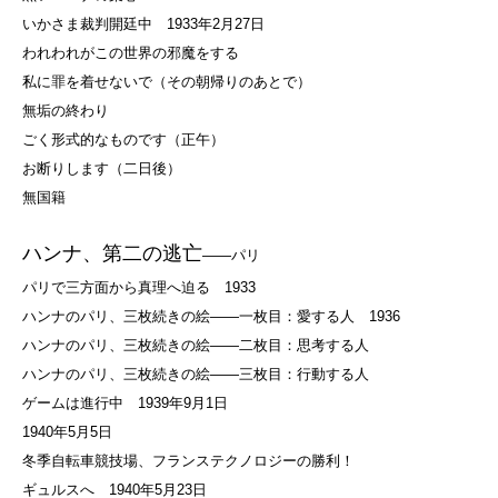
いかさま裁判開廷中 1933年2月27日
われわれがこの世界の邪魔をする
私に罪を着せないで（その朝帰りのあとで）
無垢の終わり
ごく形式的なものです（正午）
お断りします（二日後）
無国籍
ハンナ、第二の逃亡
――パリ
パリで三方面から真理へ迫る 1933
ハンナのパリ、三枚続きの絵――一枚目：愛する人 1936
ハンナのパリ、三枚続きの絵――二枚目：思考する人
ハンナのパリ、三枚続きの絵――三枚目：行動する人
ゲームは進行中 1939年9月1日
1940年5月5日
冬季自転車競技場、フランステクノロジーの勝利！
ギュルスへ 1940年5月23日