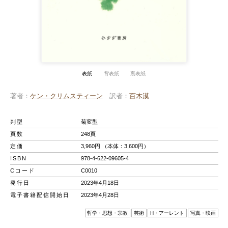
表紙
背表紙
裏表紙
著者
ケン・クリムスティーン
訳者
百木漠
判型
菊変型
頁数
248頁
定価
3,960円 （本体：3,600円）
ISBN
978-4-622-09605-4
Cコード
C0010
発行日
2023年4月18日
電子書籍配信開始日
2023年4月28日
哲学・思想・宗教
芸術
H・アーレント
写真・映画