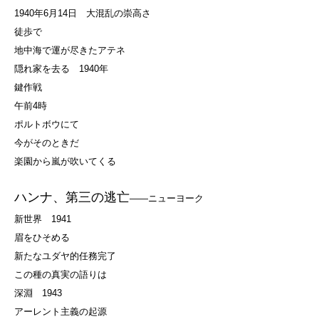
1940年6月14日 大混乱の崇高さ
徒歩で
地中海で運が尽きたアテネ
隠れ家を去る 1940年
鍵作戦
午前4時
ポルトボウにて
今がそのときだ
楽園から嵐が吹いてくる
ハンナ、第三の逃亡
――ニューヨーク
新世界 1941
眉をひそめる
新たなユダヤ的任務完了
この種の真実の語りは
深淵 1943
アーレント主義の起源