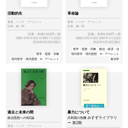
活動的生
革命論
著者：
ハンナ・アーレント
著者：
ハンナ・アーレント
訳者：
森一郎
訳者：
森一郎
定価：本体6,500円＋税
定価：本体6,500円＋税
ISBN 978-4-622-07880-7 C1010
ISBN 978-4-622-09079-3 C1010
2015年6月25日発行
2022年4月18日発行
哲学・思想・宗教
政治・経済・法
哲学・思想・宗教
現代哲学・現代思想
H・アーレント
現代哲学・現代思想
H・アーレント
政治学
過去と未来の間
暴力について
みすずライブラリ
政治思想への8試論
共和国の危機
ー 第2期
著者：
ハンナ・アーレント