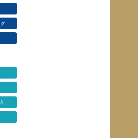
ング
ア
購入