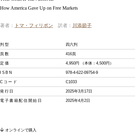
How America Gave Up on Free Markets
著者
トマ・フィリポン
訳者
川添節子
判型
四六判
頁数
416頁
定価
4,950円 （本体：4,500円）
ISBN
978-4-622-09754-9
Cコード
C1033
発行日
2025年3月17日
電子書籍配信開始日
2025年4月2日
オンラインで購入