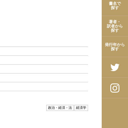
書名で
探す
著者・
訳者から
探す
発行年から
探す
政治・経済・法
経済学