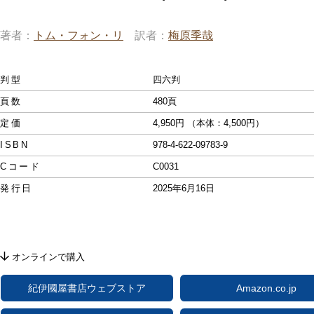
著者
トム・フォン・リ
訳者
梅原季哉
判型
四六判
頁数
480頁
定価
4,950円 （本体：4,500円）
ISBN
978-4-622-09783-9
Cコード
C0031
発行日
2025年6月16日
オンラインで購入
紀伊國屋書店ウェブストア
Amazon.co.jp