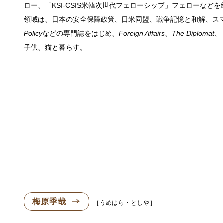
ロー、「KSI-CSIS米韓次世代フェローシップ」フェローな
領域は、日本の安全保障政策、日米同盟、戦争記憶と和解、ス
Policy
などの専門誌をはじめ、
Foreign Affairs
、
The Diplomat
、
子供、猫と暮らす。
梅原季哉
うめはら・としや