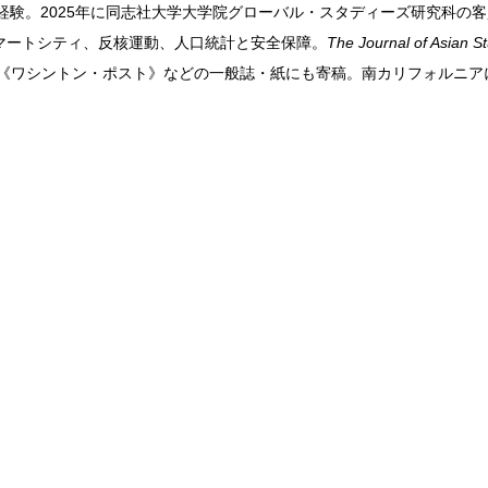
どを経験。2025年に同志社大学大学院グローバル・スタディーズ研究科の
マートシティ、反核運動、人口統計と安全保障。
The Journal of Asian S
《ワシントン・ポスト》などの一般誌・紙にも寄稿。南カリフォルニア