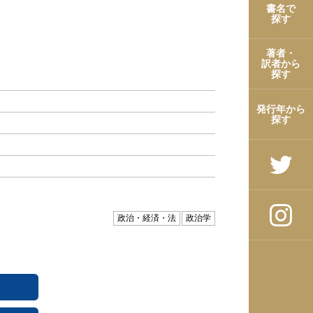
書名で
探す
著者・
訳者から
探す
発行年から
探す
政治・経済・法
政治学