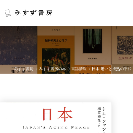
みすず書房
みすず書房の本
書誌情報
日本 老いと成熟の平和