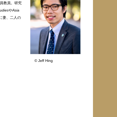
客員教員。研究
tudies
や
Asia
に妻、二人の
© Jeff Hing