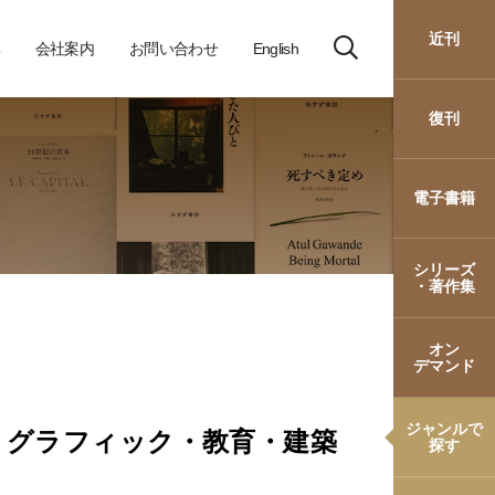
近刊
会社案内
お問い合わせ
English
復刊
電子書籍
シリーズ
・著作集
オン
デマンド
ジャンルで
・グラフィック・教育・建築
探す