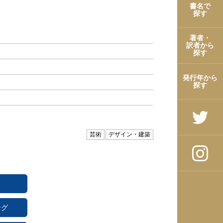
書名で
探す
著者・
訳者から
探す
発行年から
探す
芸術
デザイン・建築
ング