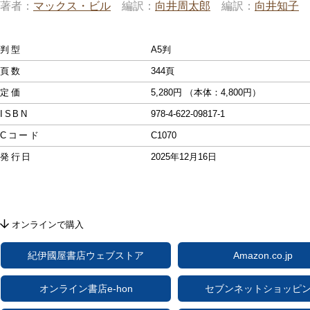
著者
マックス・ビル
編訳
向井周太郎
編訳
向井知子
判型
A5判
頁数
344頁
定価
5,280円 （本体：4,800円）
ISBN
978-4-622-09817-1
Cコード
C1070
発行日
2025年12月16日
オンラインで購入
紀伊國屋書店ウェブストア
Amazon.co.jp
オンライン書店e-hon
セブンネットショッピ