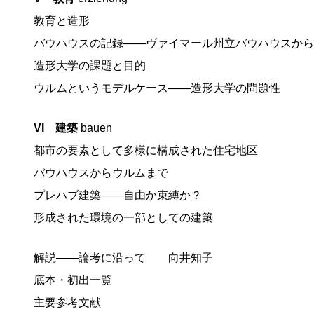
教育と造形
バウハウスの記録――ヴァイマール州立バウハウスから
造形大学の課題と目的
ウルムというモデルケース――造形大学の問題性
VI 建築
bauen
都市の要素として多様に構成された住宅地区
バウハウスからウルムまで
プレハブ建築――自由か束縛か？
形成された環境の一部としての建築
解説――論考に沿って 向井知子
底本・初出一覧
主要参考文献