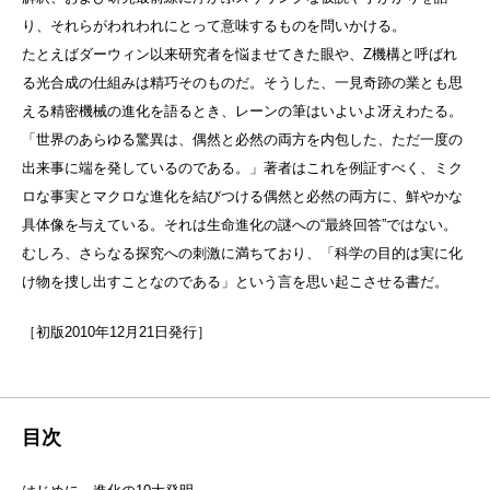
り、それらがわれわれにとって意味するものを問いかける。
たとえばダーウィン以来研究者を悩ませてきた眼や、Z機構と呼ばれ
る光合成の仕組みは精巧そのものだ。そうした、一見奇跡の業とも思
える精密機械の進化を語るとき、レーンの筆はいよいよ冴えわたる。
「世界のあらゆる驚異は、偶然と必然の両方を内包した、ただ一度の
出来事に端を発しているのである。」著者はこれを例証すべく、ミク
ロな事実とマクロな進化を結びつける偶然と必然の両方に、鮮やかな
具体像を与えている。それは生命進化の謎への“最終回答”ではない。
むしろ、さらなる探究への刺激に満ちており、「科学の目的は実に化
け物を捜し出すことなのである」という言を思い起こさせる書だ。
［初版2010年12月21日発行］
目次