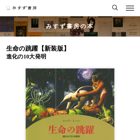
みすず書房の本
生命の跳躍【新装版】
進化の10大発明