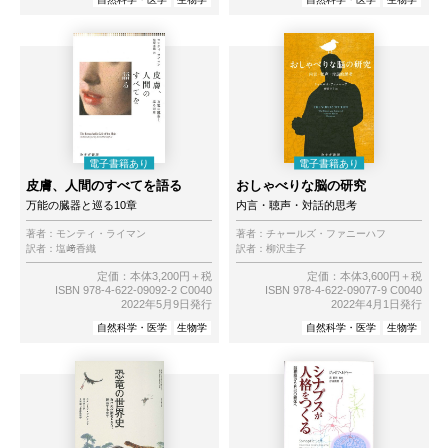
皮膚、人間のすべてを語る
おしゃべりな脳の研究
万能の臓器と巡る10章
内言・聴声・対話的思考
著者：
モンティ・ライマン
著者：
チャールズ・ファニーハフ
訳者：
塩﨑香織
訳者：
柳沢圭子
定価：本体3,200円＋税
定価：本体3,600円＋税
ISBN 978-4-622-09092-2 C0040
ISBN 978-4-622-09077-9 C0040
2022年5月9日発行
2022年4月1日発行
自然科学・医学
生物学
自然科学・医学
生物学