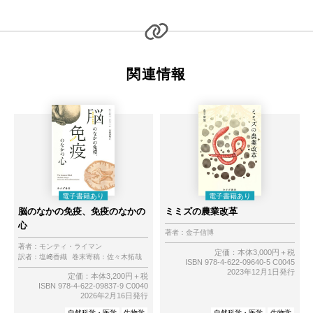
関連情報
脳のなかの免疫、免疫のなかの
ミミズの農業改革
心
著者：
金子信博
著者：
モンティ・ライマン
定価：本体3,000円＋税
訳者：
塩﨑香織
巻末寄稿：
佐々木拓哉
ISBN 978-4-622-09640-5 C0045
2023年12月1日発行
定価：本体3,200円＋税
ISBN 978-4-622-09837-9 C0040
2026年2月16日発行
自然科学・医学
生物学
自然科学・医学
生物学