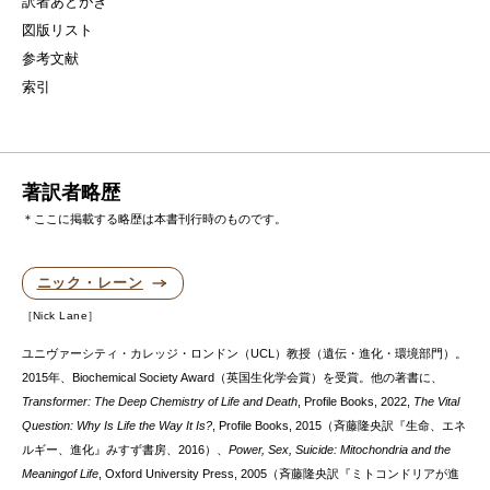
訳者あとがき
図版リスト
参考文献
索引
著訳者略歴
＊ここに掲載する略歴は本書刊行時のものです。
ニック・レーン
Nick Lane
ユニヴァーシティ・カレッジ・ロンドン（UCL）教授（遺伝・進化・環境部門）。
2015年、Biochemical Society Award（英国生化学会賞）を受賞。他の著書に、
Transformer: The Deep Chemistry of Life and Death
, Profile Books, 2022,
The Vital
Question: Why Is Life the Way It Is?
, Profile Books, 2015（斉藤隆央訳『生命、エネ
ルギー、進化』みすず書房、2016）、
Power, Sex, Suicide: Mitochondria and the
Meaningof Life
, Oxford University Press, 2005（斉藤隆央訳『ミトコンドリアが進