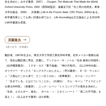
化を決めた』みすず書房、2007）、
Oxygen: The Molecule That Made the World
,
Oxford University Press, 2002（西田睦監訳、遠藤圭子訳『生と死の自然史』東海
大学出版会、2006）、共著書に
Life in the Frozen State
, CRC Press, 2004がある。
科学書作家としても高い評価を得ており、
Life Ascending
は王立協会による2010年
の科学書賞を受賞。
斉藤隆央
さいとう・たかお
翻訳者。1967年生まれ。東京大学工学部工業化学科卒業。化学メーカー勤務を経
て、現在は翻訳業に専念。訳書に、アンドルー・H・ノール『生命 最初の30億年』
（紀伊國屋書店）、ミチオ・カク『量子超越』『神の方程式』（以上NHK出版）、
オリヴァー・サックス『タングステンおじさん』（早川書房）、E・O・ウィルソ
ン『人類はどこから来て、どこへ行くのか』（筑摩書房）、カール・ジンマー
『「生きている」とはどういうことか』（白揚社）、サム・キーン『アイスピック
を握る外科医』（柏書房）、ニック・レーン『ミトコンドリアが進化を決めた』
『生命、エネルギー、進化』、ポール・Ｊ・スタインハート『「第二の不可能」を
追え！』（以上みすず書房）ほか多数。