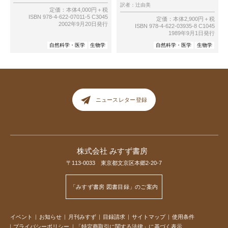
訳者：
辻由美
定価：本体4,000円＋税
ISBN 978-4-622-07011-5 C3045
定価：本体2,900円＋税
2002年9月20日発行
ISBN 978-4-622-03935-8 C1045
1989年9月1日発行
自然科学・医学
生物学
自然科学・医学
生物学
ニュースレター登録
株式会社 みすず書房
〒113-0033 東京都文京区本郷2-20-7
「みすず書房 図書目録」のご案内
イベント
お知らせ
月刊みすず
目録請求
サイトマップ
使用条件
プライバシーポリシー
「特定商取引に関する法律」に基づく表示