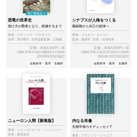
恐竜の世界史
シナプスが人格をつくる
負け犬が覇者となり、絶滅するまで
脳細胞から自己の総体へ
著者：
スティーブ・ブルサッテ
著者：
ジョセフ・ルドゥー
訳者：
黒川耕大
日本語版監修：
土屋健
監修：
森憲作
訳者：
谷垣暁美
定価：本体3,500円＋税
定価：本体3,800円＋税
ISBN 978-4-622-08824-0 C0040
ISBN 978-4-622-07110-5 C0045
2019年8月8日発行
2004年10月25日発行
自然科学・医学
生物学
自然科学・医学
生物学
ニューロン人間【新装版】
内なる肖像
生物学者のオデュッセイア
著者：
ジャン=ピエール・シャンジュー
訳者：
新谷昌宏
著者：
フランソワ・ジャコブ