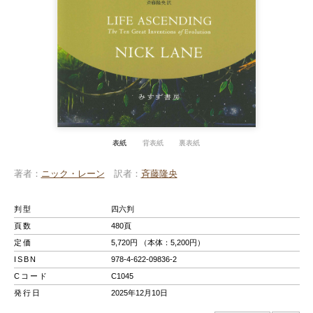
表紙
背表紙
裏表紙
著者
ニック・レーン
訳者
斉藤隆央
判型
四六判
頁数
480頁
定価
5,720円 （本体：5,200円）
ISBN
978-4-622-09836-2
Cコード
C1045
発行日
2025年12月10日