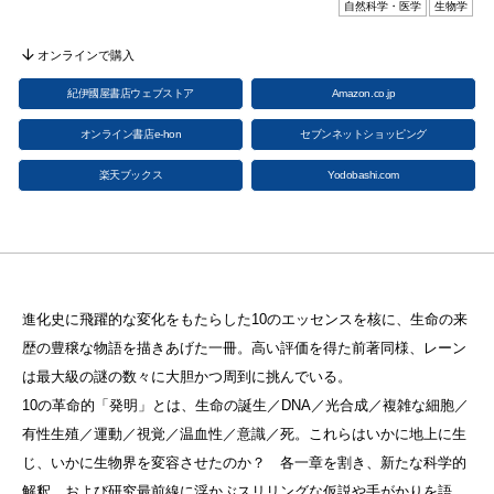
自然科学・医学
生物学
オンラインで購入
紀伊國屋書店ウェブストア
Amazon.co.jp
オンライン書店e-hon
セブンネットショッピング
楽天ブックス
Yodobashi.com
進化史に飛躍的な変化をもたらした10のエッセンスを核に、生命の来
歴の豊穣な物語を描きあげた一冊。高い評価を得た前著同様、レーン
は最大級の謎の数々に大胆かつ周到に挑んでいる。
10の革命的「発明」とは、生命の誕生／DNA／光合成／複雑な細胞／
有性生殖／運動／視覚／温血性／意識／死。これらはいかに地上に生
じ、いかに生物界を変容させたのか？ 各一章を割き、新たな科学的
解釈、および研究最前線に浮かぶスリリングな仮説や手がかりを語