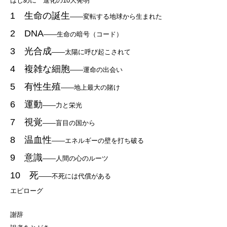
はじめに 進化の10大発明
1 生命の誕生
——変転する地球から生まれた
2 DNA
——生命の暗号（コード）
3 光合成
——太陽に呼び起こされて
4 複雑な細胞
——運命の出会い
5 有性生殖
——地上最大の賭け
6 運動
——力と栄光
7 視覚
——盲目の国から
8 温血性
——エネルギーの壁を打ち破る
9 意識
——人間の心のルーツ
10 死
——不死には代償がある
エピローグ
謝辞