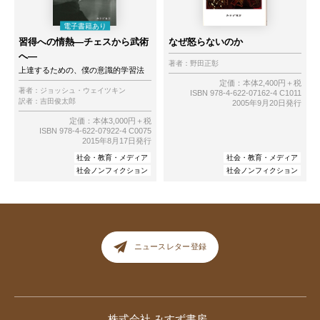
習得への情熱―チェスから武術
なぜ怒らないのか
へ―
著者：
野田正彰
上達するための、僕の意識的学習法
定価：本体2,400円＋税
著者：
ジョッシュ・ウェイツキン
ISBN 978-4-622-07162-4 C1011
訳者：
吉田俊太郎
2005年9月20日発行
定価：本体3,000円＋税
ISBN 978-4-622-07922-4 C0075
2015年8月17日発行
社会・教育・メディア
社会・教育・メディア
社会ノンフィクション
社会ノンフィクション
ニュースレター登録
株式会社 みすず書房