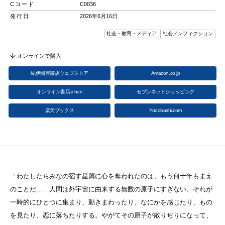
Cコード
C0036
発行日
2026年6月16日
社会・教育・メディア
社会ノンフィクション
オンラインで購入
紀伊國屋書店ウェブストア
Amazon.co.jp
オンライン書店e-hon
セブンネットショッピング
楽天ブックス
Yodobashi.com
「わたしたちみなの宿す星屑に心を奪われたのは、もう何十年もまえ
のことだ……人間は外宇宙に由来する無数の原子にすぎない。それが
一時的にひとつに集まり、動きまわったり、なにかを感じたり、もの
を見たり、恋に落ちたりする。やがてその原子が散りぢりになって、