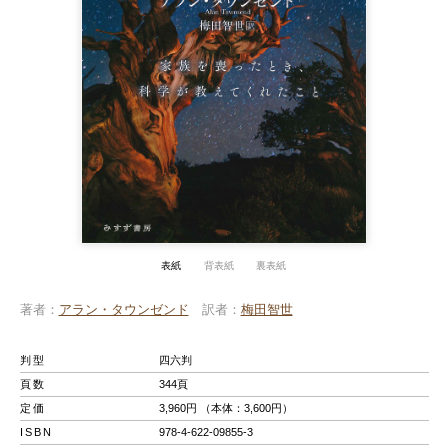
表紙
背表紙
裏表紙
著者
アラン・タウンゼンド
訳者
梅田智世
判型
四六判
頁数
344頁
定価
3,960円 （本体：3,600円）
ISBN
978-4-622-09855-3