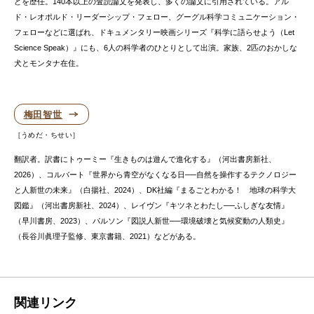
どを歴任。140本以上の査読論文を発表し、多くの論文に引用されている。アル
ド・レオポルド・リーダーシップ・フェロー、グーグル科学コミュニケーション・
フェローなどに選ばれ、ドキュメンタリー映画シリーズ『科学に語らせよう（Let
Science Speak）』にも、6人の科学者のひとりとして出演。家族、2匹のおかしな
犬とモンタナ在住。
梅田智世
うめだ・ちせい
翻訳者。訳書にトゥーミー『生きものは遊んで進化する』（河出書房新社、
2026）、コルバート『世界から青空がなくなる日──自然を操作するテクノロジー
と人新世の未来』（白揚社、2024）、DK社編『まるごとわかる！ 地球の科学大
図鑑』（河出書房新社、2024）、レイヴン『キツネとわたし──ふしぎな友情』
（早川書房、2023）、パルソン『図説人新世──環境破壊と気候変動の人類史』
（長谷川眞理子監修、東京書籍、2021）などがある。
関連リンク