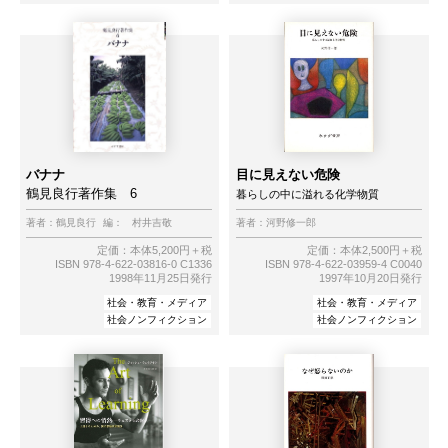
バナナ
目に見えない危険
鶴見良行著作集 6
暮らしの中に溢れる化学物質
著者：
鶴見良行
編：
村井吉敬
著者：
河野修一郎
定価：本体5,200円＋税
定価：本体2,500円＋税
ISBN 978-4-622-03816-0 C1336
ISBN 978-4-622-03959-4 C0040
1998年11月25日発行
1997年10月20日発行
社会・教育・メディア
社会・教育・メディア
社会ノンフィクション
社会ノンフィクション