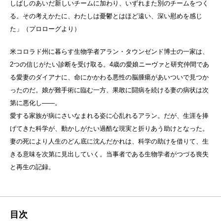
しばしのあいだ新しいチームに加わり、いずれまた別のチームをつく
る。その考えかたに、わたしは憂鬱とはほど遠い、深い慰めを感じ
た」（プロローグより）
米コロラド州に暮らす生物学者アラン・タウンゼンド博士の一家は、
2つの信じがたい診断を受け取る。4歳の愛娘ニーヴァと研究仲間であ
る愛妻のダイアナに、命にかかわる悪性の脳腫瘍があいついで見つか
ったのだ。娘が難手術に臨む一方、果敢に闘病を続ける妻の病状は次
第に悪化し――。
愛する家族が病にさいなまれる姿に心乱れるアラン。だが、生涯を捧
げてきた科学が、動かしがたい過酷な現実と折りあう助けとなった。
妻の死により人生のどん底に沈んだかれは、科学の助けを借りて、生
きる意味を次第に見出していく。当事者である生物学者がつづる喪失
と再生の記録。
目次