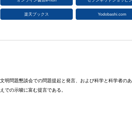
オンライン書店e-hon
セブンネットショッピ
楽天ブックス
Yodobashi.com
文明問題懇談会での問題提起と発言、および科学と科学者のあ
えでの示唆に富む提言である。