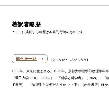
著訳者略歴
＊ここに掲載する略歴は本書刊行時のものです。
朝永振一郎
ともなが・しんいちろう
1906年、東京に生まれる。1929年、京都大学理学部物理学
『量子力学 I・II』（1952）、『科学と科学者』（1968）、『物理学読
ず書房）、『物理学とは何だろうか 上・下』（岩波書店）ほか