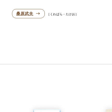
桑原武夫
くわばら・たけお