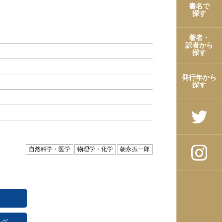
書名で
探す
著者・
訳者から
探す
発行年から
探す
自然科学・医学
物理学・化学
朝永振一郎