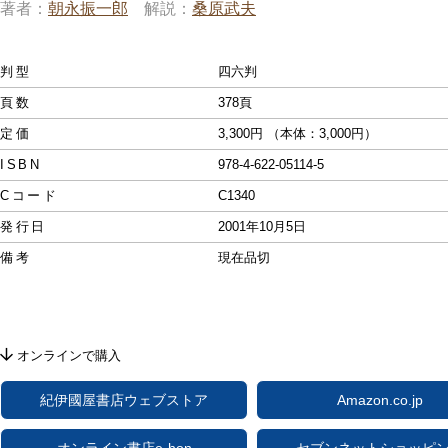
著者
朝永振一郎
解説
桑原武夫
判型
四六判
頁数
378頁
定価
3,300円 （本体：3,000円）
ISBN
978-4-622-05114-5
Cコード
C1340
発行日
2001年10月5日
備考
現在品切
オンラインで購入
紀伊國屋書店ウェブストア
Amazon.co.jp