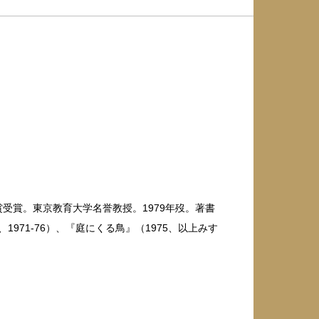
賞受賞。東京教育大学名誉教授。1979年歿。著書
全2巻、1971-76）、『庭にくる鳥』（1975、以上みす