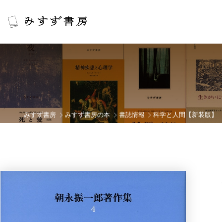
みすず書房
みすず書房の本
書誌情報
科学と人間【新装版】