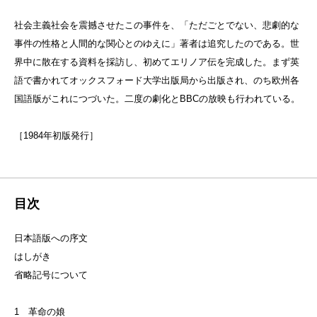
社会主義社会を震撼させたこの事件を、「ただごとでない、悲劇的な
事件の性格と人間的な関心とのゆえに」著者は追究したのである。世
界中に散在する資料を採訪し、初めてエリノア伝を完成した。まず英
語で書かれてオックスフォード大学出版局から出版され、のち欧州各
国語版がこれにつづいた。二度の劇化とBBCの放映も行われている。
［1984年初版発行］
目次
日本語版への序文
はしがき
省略記号について
1 革命の娘