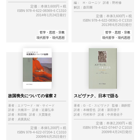
編：
H・ローニツ
訳者：
野村修
定価：本体3,600円＋税
解説：
森田團
ISBN 978-4-622-08369-6 C1310
2014年1月24日発行
定価：本体3,600円＋税
ISBN 978-4-622-08361-0 C1310
2013年6月25日発行
哲学・思想・宗教
哲学・思想・宗教
現代哲学・現代思想
現代哲学・現代思想
故国喪失についての省察 2
スピヴァク、日本で語る
著者：
エドワード・W・サイード
著者：
G・C・スピヴァク
監修：
鵜飼哲
訳者：
大橋洋一
訳者：
近藤弘幸
訳者：
本橋哲也
訳者：
新田啓子
訳者：
和田唯
訳者：
大貫隆史
訳者：
竹村和子
訳者：
中井亜佐子
訳者：
貞廣真紀
定価：本体2,200円＋税
ISBN 978-4-622-07447-2 C1010
定価：本体5,200円＋税
2009年4月24日発行
ISBN 978-4-622-07204-1 C1010
2009年6月25日発行