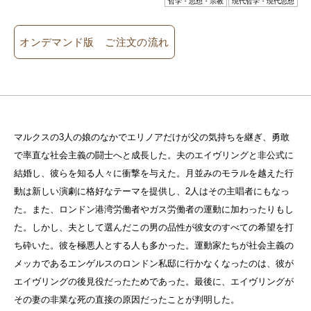
哲学・思想・宗教
現代哲学・現代思想
オンデマンド版 ご注文の流れ
マルクスの3人の娘のなかでエリノアだけが父の気持ちを継ぎ、勇敢
で率直な社会主義の闘士へと成長した。夫のエイヴリングと非公式に
結婚し、彼らを知る人々に衝撃を与えた。月並みのモラルを越えた行
動は新しい演劇に格好なテーマを提供し、2人はその主唱者にもなっ
た。また、ロンドン港湾労働者やガス労働者の運動に加わったりもし
た。しかし、夫として選んだこの男の品性が彼女のすべての希望を打
ち砕いた。彼を極悪人とする人も多かった。運動家たちが社会主義の
メッカであるエンゲルスのロンドン私邸に行かなくなったのは、彼が
エイヴリングの後見役だったためであった。最後に、エイヴリングが
その妻の非業な死の直接の原因だったことが判明した。