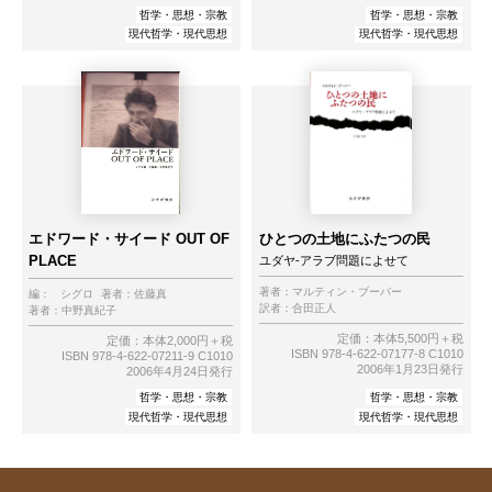
哲学・思想・宗教
哲学・思想・宗教
現代哲学・現代思想
現代哲学・現代思想
エドワード・サイード OUT OF
ひとつの土地にふたつの民
PLACE
ユダヤ-アラブ問題によせて
著者：
マルティン・ブーバー
編：
シグロ
著者：
佐藤真
訳者：
合田正人
著者：
中野真紀子
定価：本体5,500円＋税
定価：本体2,000円＋税
ISBN 978-4-622-07177-8 C1010
ISBN 978-4-622-07211-9 C1010
2006年1月23日発行
2006年4月24日発行
哲学・思想・宗教
哲学・思想・宗教
現代哲学・現代思想
現代哲学・現代思想