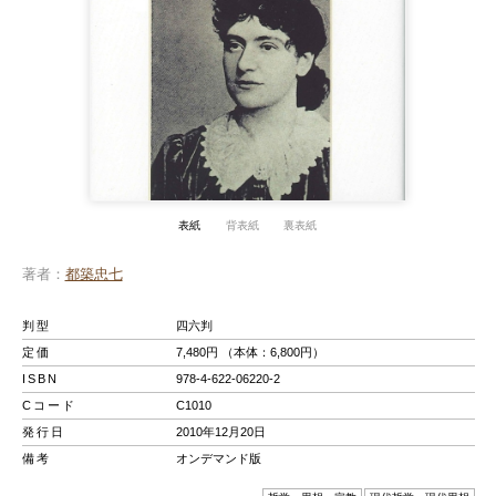
表紙
背表紙
裏表紙
著者
都築忠七
判型
四六判
定価
7,480円 （本体：6,800円）
ISBN
978-4-622-06220-2
Cコード
C1010
発行日
2010年12月20日
備考
オンデマンド版