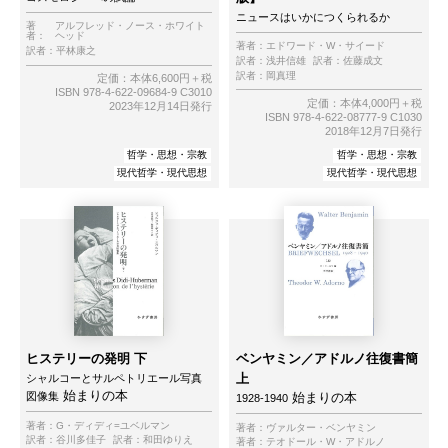
ニュースはいかにつくられるか
著
アルフレッド・ノース・ホワイト
者：
ヘッド
著者：
エドワード・W・サイード
訳者：
平林康之
訳者：
浅井信雄
訳者：
佐藤成文
訳者：
岡真理
定価：本体6,600円＋税
ISBN 978-4-622-09684-9 C3010
定価：本体4,000円＋税
2023年12月14日発行
ISBN 978-4-622-08777-9 C1030
2018年12月7日発行
哲学・思想・宗教
哲学・思想・宗教
現代哲学・現代思想
現代哲学・現代思想
ヒステリーの発明 下
ベンヤミン／アドルノ往復書簡
上
シャルコーとサルペトリエール写真
始まりの本
図像集
始まりの本
1928-1940
著者：
G・ディディ=ユベルマン
著者：
ヴァルター・ベンヤミン
訳者：
谷川多佳子
訳者：
和田ゆりえ
著者：
テオドール・W・アドルノ