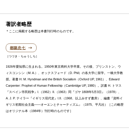
著訳者略歴
＊ここに掲載する略歴は本書刊行時のものです。
都築忠七
つづき・ちゅうしち
1926年愛知県に生まれる。1950年東京商科大学卒業。その後、プリンストン、ウ
ィスコンシン（M. A.）、オックスフォード（D. Phil）の各大学に留学。一橋大学教
授。著書 H. M. Hyndman and the British Socialism（Oxford UP, 1961）、Edward
Carpenter: Prophet of Human Fellowship（Cambridge UP, 1980）。訳書 H. トマス
『スペイン市民戦争』I.（1962）II.（1963）同『ゴヤ 1808年5月3日』（1978）、
A. J. P. テイラー『イギリス現代史』I.II.（1968、以上みすず書房）、編書『資料イ
ギリス初期社会主義——オーエンとチャーティズム』（1975、平凡社）［この略歴
はオリジナル本（1984年）刊行時のものです］