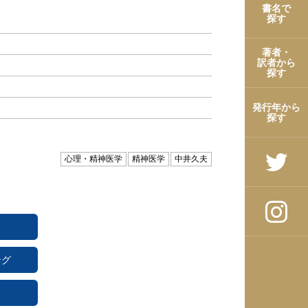
書名で
探す
著者・
訳者から
探す
発行年から
探す
心理・精神医学
精神医学
中井久夫
ング