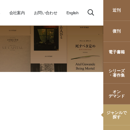
近刊
会社案内
お問い合わせ
English
復刊
電子書籍
シリーズ
・著作集
オン
デマンド
ジャンルで
探す