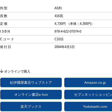
判型
A5判
頁数
416頁
定価
4,730円 （本体：4,300円）
ISBN
978-4-622-07074-0
Cコード
C1011
発行日
2004年4月1日
オンラインで購入
紀伊國屋書店ウェブストア
Amazon.co.jp
オンライン書店e-hon
セブンネットショッピ
楽天ブックス
Yodobashi.com