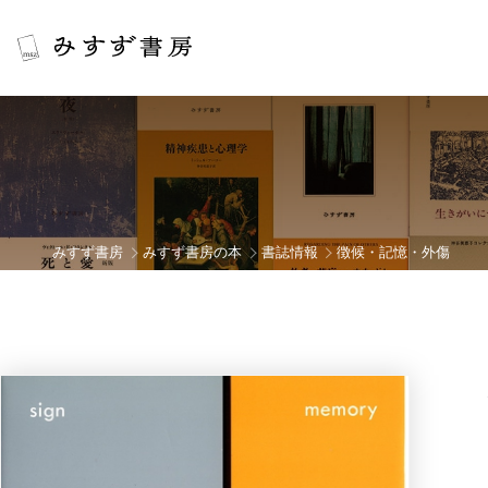
みすず書房
みすず書房の本
書誌情報
徴候・記憶・外傷