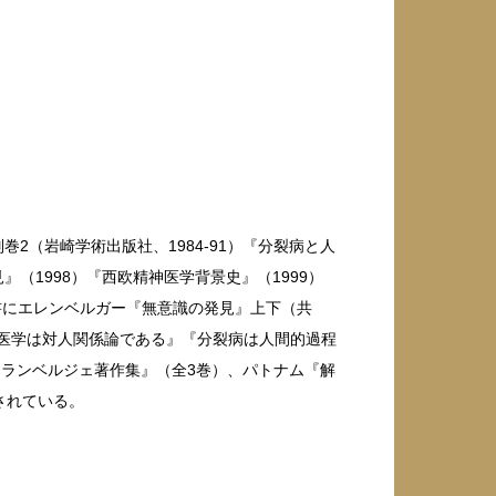
2（岩崎学術出版社、1984-91）『分裂病と人
』（1998）『西欧精神医学背景史』（1999）
訳書にエレンベルガー『無意識の発見』上下（共
神医学は対人関係論である』『分裂病は人間的過程
エランベルジェ著作集』（全3巻）、パトナム『解
されている。