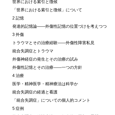
世界における索引と徴候
「世界における索引と徴候」について
2 記憶
発達的記憶論——外傷性記憶の位置づけを考えつつ
3 外傷
トラウマとその治療経験——外傷性障害私見
統合失調症とトラウマ
外傷神経症の発生とその治療の試み
外傷性記憶とその治療——一つの方針
4 治療
医学・精神医学・精神療法は科学か
統合失調症の経過と看護
「統合失調症」についての個人的コメント
5 症例