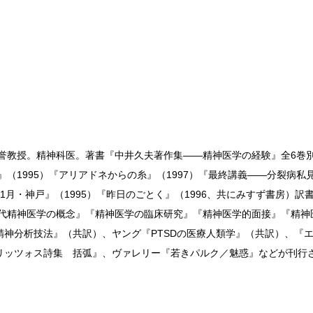
誉教授。精神科医。著書『中井久夫著作集——精神医学の経験』全6巻別巻
（1995）『アリアドネからの糸』（1997）『最終講義——分裂病私見
年1月・神戸』（1995）『昨日のごとく』（1996、共にみすず書房）
現代精神医学の概念』『精神医学の臨床研究』『精神医学的面接』『精
神分析技法』（共訳）、ヤング『PTSDの医療人類学』（共訳）、『
リッツォス詩集 括弧』、ヴァレリー『若きパルク／魅惑』などが刊行