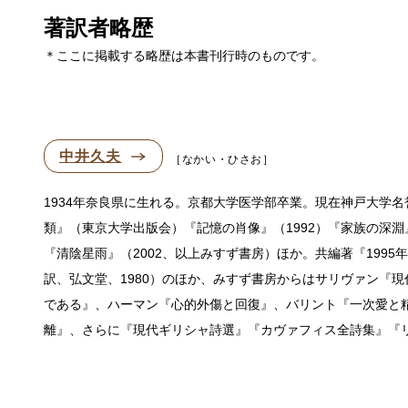
著訳者略歴
＊ここに掲載する略歴は本書刊行時のものです。
中井久夫
なかい・ひさお
1934年奈良県に生れる。京都大学医学部卒業。現在神戸大学名
類』（東京大学出版会）『記憶の肖像』（1992）『家族の深淵』
『清陰星雨』（2002、以上みすず書房）ほか。共編著『1995
訳、弘文堂、1980）のほか、みすず書房からはサリヴァン『
である』、ハーマン『心的外傷と回復』、バリント『一次愛と精
離』、さらに『現代ギリシャ詩選』『カヴァフィス全詩集』『