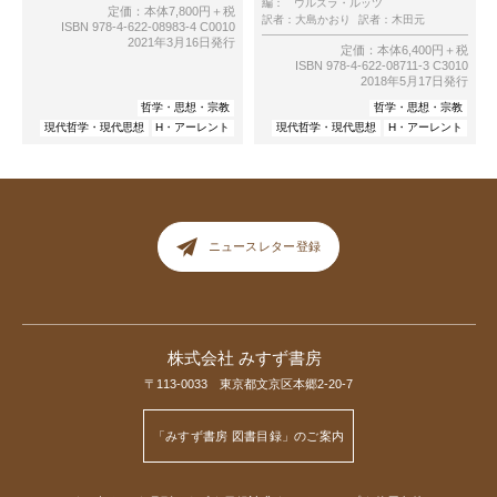
編：
ウルズラ・ルッツ
定価：本体7,800円＋税
訳者：
大島かおり
訳者：
木田元
ISBN 978-4-622-08983-4 C0010
2021年3月16日発行
定価：本体6,400円＋税
ISBN 978-4-622-08711-3 C3010
2018年5月17日発行
哲学・思想・宗教
哲学・思想・宗教
現代哲学・現代思想
H・アーレント
現代哲学・現代思想
H・アーレント
ニュースレター登録
株式会社 みすず書房
〒113-0033 東京都文京区本郷2-20-7
「みすず書房 図書目録」のご案内