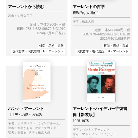
アーレントから読む
アーレントの哲学
複数的な人間的生
著者：
矢野久美子
著者：
橋爪大輝
定価：本体3,200円＋税
ISBN 978-4-622-09672-6 C1010
定価：本体4,800円＋税
2024年1月16日発行
ISBN 978-4-622-09082-3 C1010
2022年9月16日発行
哲学・思想・宗教
哲学・思想・宗教
現代哲学・現代思想
H・アーレント
現代哲学・現代思想
H・アーレント
ハンナ・アーレント
アーレント=ハイデガー往復書
簡【新装版】
〈世界への愛〉の物語
1925-1975
著者：
エリザベス・ヤング=ブルーエル
訳者：
大島かおり
訳者：
矢野久美子
著者：
ハンナ・アーレント
訳者：
粂田文
訳者：
橋爪大輝
著者：
マルティン・ハイデガー