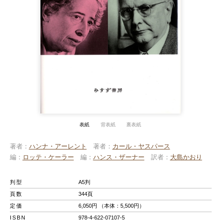
表紙
背表紙
裏表紙
著者
ハンナ・アーレント
著者
カール・ヤスパース
編
ロッテ・ケーラー
編
ハンス・ザーナー
訳者
大島かおり
判型
A5判
頁数
344頁
定価
6,050円 （本体：5,500円）
ISBN
978-4-622-07107-5