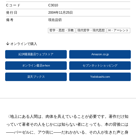
Cコード
C3010
発行日
2004年11月25日
備考
現在品切
哲学・思想・宗教
現代哲学・現代思想
H・アーレント
オンラインで購入
紀伊國屋書店ウェブストア
Amazon.co.jp
オンライン書店e-hon
セブンネットショッピング
楽天ブックス
Yodobashi.com
〈地上にある人間は、肉体を具えていることが必要です。著作だけ知
っていて著者その人をじかには知らない者にとっても、本の背後には
——バーゼルに、アウ街に——だれかがいる、その人が生きた声と身