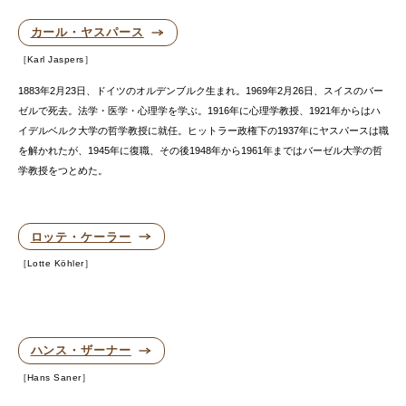
カール・ヤスパース
Karl Jaspers
1883年2月23日、ドイツのオルデンブルク生まれ。1969年2月26日、スイスのバー
ゼルで死去。法学・医学・心理学を学ぶ。1916年に心理学教授、1921年からはハ
イデルベルク大学の哲学教授に就任。ヒットラー政権下の1937年にヤスパースは職
を解かれたが、1945年に復職、その後1948年から1961年まではバーゼル大学の哲
学教授をつとめた。
ロッテ・ケーラー
Lotte Köhler
ハンス・ザーナー
Hans Saner