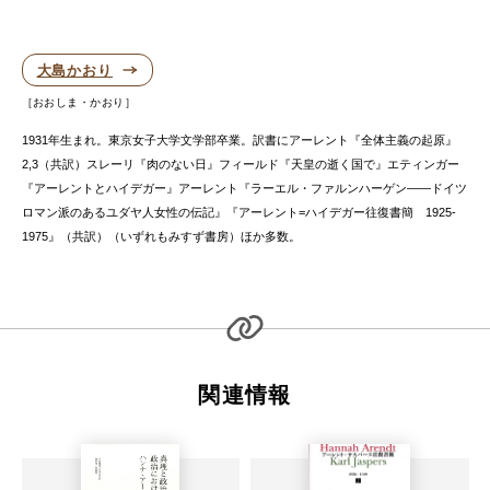
大島かおり
おおしま・かおり
1931年生まれ。東京女子大学文学部卒業。訳書にアーレント『全体主義の起原』
2,3（共訳）スレーリ『肉のない日』フィールド『天皇の逝く国で』エティンガー
『アーレントとハイデガー』アーレント『ラーエル・ファルンハーゲン——ドイツ
ロマン派のあるユダヤ人女性の伝記』『アーレント=ハイデガー往復書簡 1925-
1975』（共訳）（いずれもみすず書房）ほか多数。
関連情報