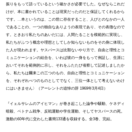
振りをもって語っているという確かさが必要でした。なぜならこれだ
けが、本に書かれていることは現実だったのだと保証してくれるから
です。…本というのは、この世に存在すること、人びとのなかの一人
であることの、一つの独自なありようの表現であり、その表徴なので
す。ときおり私たちのあいだには、人間たることを模範的に実現し、
私たちがふつう概念や理想としてしか知らないものをその身に体現し
た人が現われます。ヤスパースは比類ないやり方で、自由と理性とコ
ミュニケーションの結合を、いわば彼の一身をもって例証し、生涯に
おいてそれを範例的に示し、それをふたたび省察して記述しましたか
ら、私たちは爾来この三つのもの、自由と理性とコミュニケーション
を、それぞれべつのものとしてでなく、三位一体として考えないわけ
にはいきません〉（アーレントの追悼の辞 1969年3月4日）
『イェルサレムのアイヒマン』が巻き起こした論争や騒動、ケネディ
暗殺、ベトナム戦争、反戦運動や学生運動、そしてヤスパースの死。
激動の60年代に交わした書簡133通を収録する。全3巻、完結。