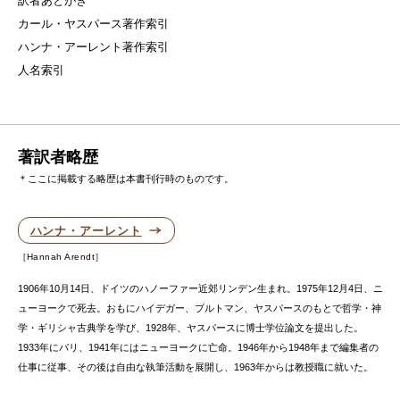
訳者あとがき
カール・ヤスパース著作索引
ハンナ・アーレント著作索引
人名索引
著訳者略歴
＊ここに掲載する略歴は本書刊行時のものです。
ハンナ・アーレント
Hannah Arendt
1906年10月14日、ドイツのハノーファー近郊リンデン生まれ。1975年12月4日、ニ
ューヨークで死去。おもにハイデガー、ブルトマン、ヤスパースのもとで哲学・神
学・ギリシャ古典学を学び、1928年、ヤスパースに博士学位論文を提出した。
1933年にパリ、1941年にはニューヨークに亡命。1946年から1948年まで編集者の
仕事に従事、その後は自由な執筆活動を展開し、1963年からは教授職に就いた。