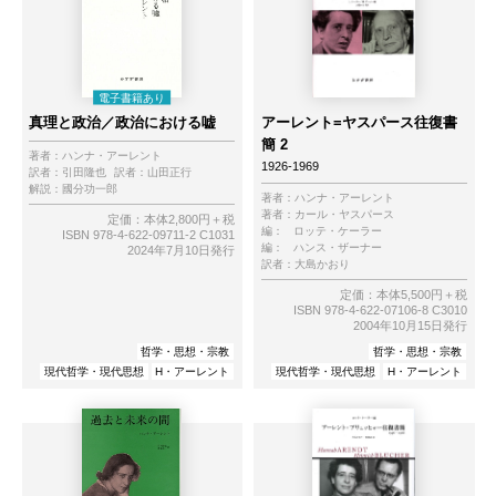
真理と政治／政治における嘘
アーレント=ヤスパース往復書
簡 2
著者：
ハンナ・アーレント
1926-1969
訳者：
引田隆也
訳者：
山田正行
解説：
國分功一郎
著者：
ハンナ・アーレント
著者：
カール・ヤスパース
定価：本体2,800円＋税
編：
ロッテ・ケーラー
ISBN 978-4-622-09711-2 C1031
編：
ハンス・ザーナー
2024年7月10日発行
訳者：
大島かおり
定価：本体5,500円＋税
ISBN 978-4-622-07106-8 C3010
2004年10月15日発行
哲学・思想・宗教
哲学・思想・宗教
現代哲学・現代思想
H・アーレント
現代哲学・現代思想
H・アーレント