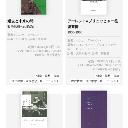
過去と未来の間
アーレント=ブリュッヒャー往
復書簡
政治思想への8試論
1936-1968
著者：
ハンナ・アーレント
訳者：
引田隆也
訳者：
齋藤純一
著者：
ハンナ・アーレント
著者：
ハインリッヒ・ブリュッヒャー
定価：本体4,800円＋税
編：
ロッテ・ケーラー
ISBN 978-4-622-03648-7 C1030
訳者：
大島かおり
訳者：
初見基
1994年9月7日発行
定価：本体8,500円＋税
ISBN 978-4-622-07818-0 C3010
2014年2月20日発行
哲学・思想・宗教
哲学・思想・宗教
現代哲学・現代思想
H・アーレント
現代哲学・現代思想
H・アーレント