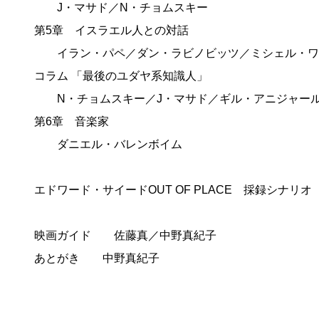
J・マサド／N・チョムスキー
第5章 イスラエル人との対話
イラン・パペ／ダン・ラビノビッツ／ミシェル・ワ
コラム 「最後のユダヤ系知識人」
N・チョムスキー／J・マサド／ギル・アニジャー
第6章 音楽家
ダニエル・バレンボイム
エドワード・サイードOUT OF PLACE 採録シナリオ
映画ガイド 佐藤真／中野真紀子
あとがき 中野真紀子