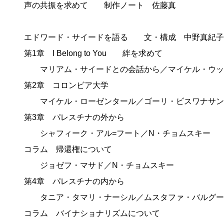
声の共振を求めて 制作ノート 佐藤真
エドワード・サイードを語る 文・構成 中野真紀子
第1章 I Belong to You 絆を求めて
マリアム・サイードとの会話から／マイケル・ウッ
第2章 コロンビア大学
マイケル・ローゼンタール／ゴーリ・ビスワナサン／
第3章 パレスチナの外から
シャフィーク・アル=フート／N・チョムスキー
コラム 帰還権について
ジョゼフ・マサド／N・チョムスキー
第4章 パレスチナの内から
タニア・タマリ・ナーシル／ムスタファ・バルグー
コラム バイナショナリズムについて