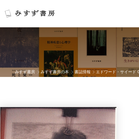
みすず書房
みすず書房の本
書誌情報
エドワード・サイード OU