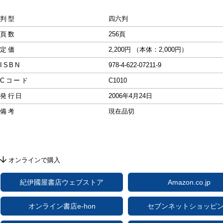
判型
四六判
頁数
256頁
定価
2,200円 （本体：2,000円）
ISBN
978-4-622-07211-9
Cコード
C1010
発行日
2006年4月24日
備考
現在品切
オンラインで購入
紀伊國屋書店ウェブストア
Amazon.co.jp
オンライン書店e-hon
セブンネットショッピ