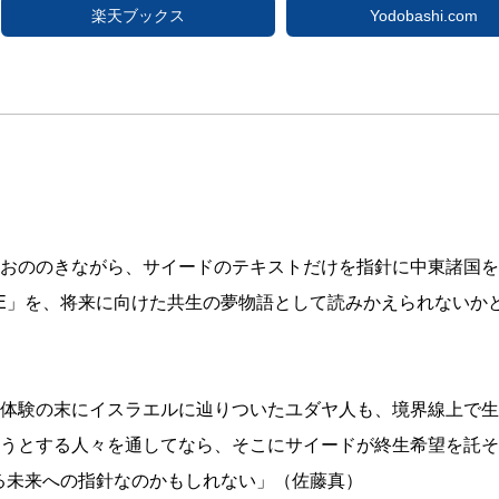
楽天ブックス
Yodobashi.com
おののきながら、サイードのテキストだけを指針に中東諸国を
LACE」を、将来に向けた共生の夢物語として読みかえられない
体験の末にイスラエルに辿りついたユダヤ人も、境界線上で生
うとする人々を通してなら、そこにサイードが終生希望を託そう
える未来への指針なのかもしれない」（佐藤真）