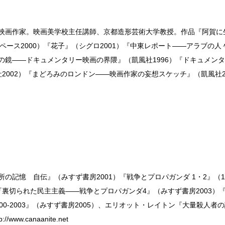
ー映画作家。映画美学校主任講師、京都造形芸術大学教授。作品『阿賀に生
ーロスペース2000）『花子』（シグロ2001）『中東レポート——アラブ
名の鏡——ドキュメンタリー映画の界隈』（凱風社1996）『ドキュメン
社2002）『まどろみのロンドン——映画作家の妄想スケッチ』（凱風社2
の記憶 自伝』（みすず書房2001）『戦争とプロパガンダ 1・2』（
『裏切られた民主主義——戦争とプロパガンダ4』（みすず書房2003
00-2003』（みすず書房2005）、エリオット・レイトン『大量殺人者
w.canaanite.net