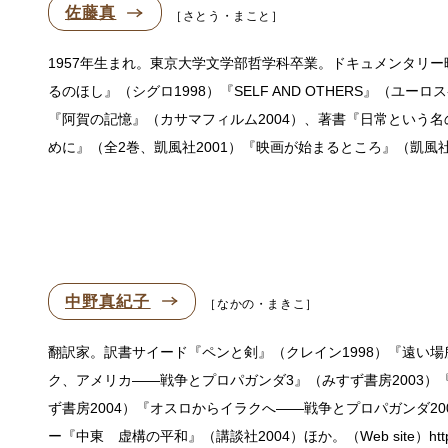
佐藤真
さとう・まこと
1957年生まれ。東京大学文学部哲学科卒業。ドキュメンタリ
るのほし』（シグロ1998）『SELF AND OTHERS』（ユ
『阿賀の記憶』（カサマフィルム2004）、著書『日常という
めに』（全2巻、凱風社2001）『映画が始まるところ』（凱風
中野真紀子
なかの・まきこ
翻訳家。訳書サイード『ペンと剣』（クレイン1998）『遠い場所
ク、アメリカ——戦争とプロパガンダ3』（みすず書房2003）
ず書房2004）『オスロからイラクへ——戦争とプロパガンダ20
ー『中東 虚構の平和』（講談社2004）ほか。（Web site）http://ww