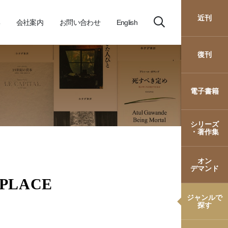
近刊
会社案内
お問い合わせ
English
復刊
電子書籍
シリーズ
・著作集
オン
デマンド
PLACE
ジャンルで
探す