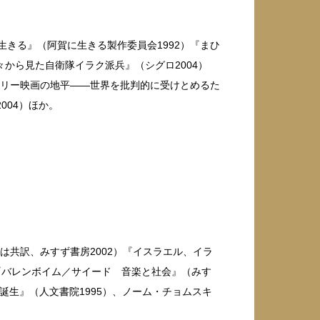
きる』（阿賀に生きる製作委員会1992）『まひ
の人々から見た自衛隊イラク派兵』（シグロ2004）
タリー映画の地平——世界を批判的に受けとめるた
004）ほか。
1は共訳、みすず書房2002）『イスラエル、イラ
）『バレンボイム／サイード 音楽と社会』（みす
の誕生』（人文書院1995）、ノーム・チョムスキ