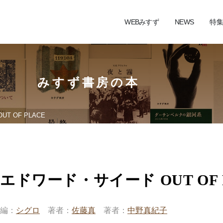
WEBみすず
NEWS
特集
みすず書房の本
T OF PLACE
エドワード・サイード OUT OF 
編
シグロ
著者
佐藤真
著者
中野真紀子