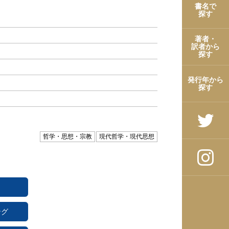
書名で
探す
著者・
訳者から
探す
発行年から
探す
哲学・思想・宗教
現代哲学・現代思想
ング