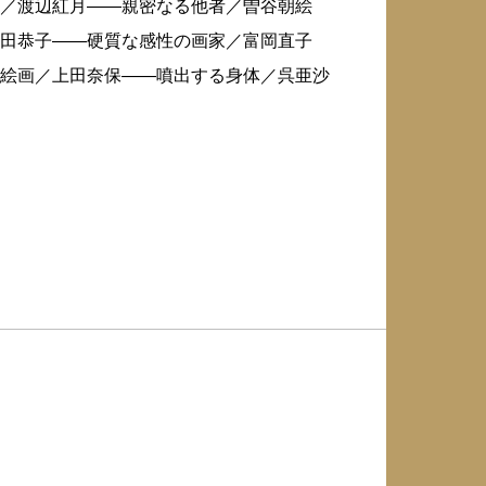
／渡辺紅月——親密なる他者／曽谷朝絵
田恭子——硬質な感性の画家／富岡直子
絵画／上田奈保——噴出する身体／呉亜沙