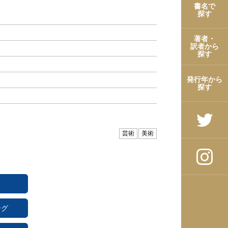
書名で
探す
著者・
訳者から
探す
発行年から
探す
芸術
美術
ング