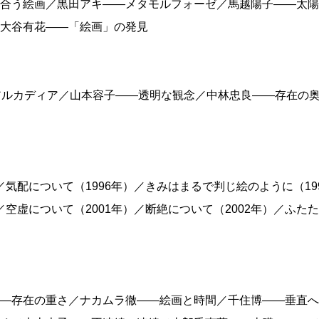
合う絵画／黒田アキ——メタモルフォーゼ／馬越陽子——太陽
大谷有花——「絵画」の発見
アルカディア／山本容子——透明な観念／中林忠良——存在の
／気配について（1996年）／きみはまるで判じ絵のように（19
／空虚について（2001年）／断絶について（2002年）／ふた
—存在の重さ／ナカムラ徹——絵画と時間／千住博——垂直へ