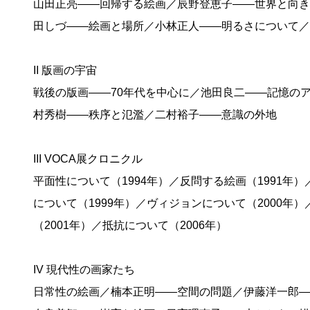
山田正亮——回帰する絵画／辰野登恵子——世界と向き
田しづ——絵画と場所／小林正人——明るさについて／
II 版画の宇宙
戦後の版画——70年代を中心に／池田良二——記憶の
村秀樹——秩序と氾濫／二村裕子——意識の外地
III VOCA展クロニクル
平面性について（1994年）／反問する絵画（1991年）
について（1999年）／ヴィジョンについて（2000年）
（2001年）／抵抗について（2006年）
IV 現代性の画家たち
日常性の絵画／楠本正明——空間の問題／伊藤洋一郎—