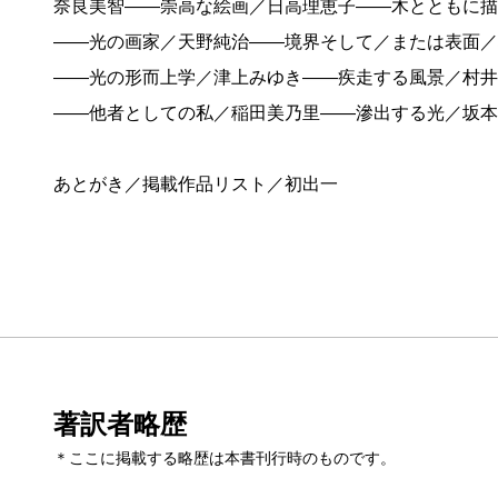
奈良美智——崇高な絵画／日高理恵子——木とともに描
——光の画家／天野純治——境界そして／または表面／
——光の形而上学／津上みゆき——疾走する風景／村井
——他者としての私／稲田美乃里——滲出する光／坂本
あとがき／掲載作品リスト／初出一
著訳者略歴
＊ここに掲載する略歴は本書刊行時のものです。