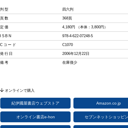
判型
四六判
頁数
368頁
定価
4,180円 （本体：3,800円）
ISBN
978-4-622-07248-5
Cコード
C1070
発行日
2006年12月22日
備考
在庫僅少
オンラインで購入
紀伊國屋書店ウェブストア
Amazon.co.jp
オンライン書店e-hon
セブンネットショッピ