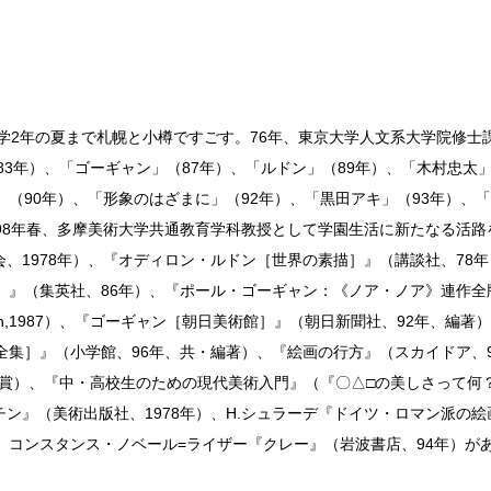
中学2年の夏まで札幌と小樽ですごす。76年、東京大学人文系大学院修
83年）、「ゴーギャン」（87年）、「ルドン」（89年）、「木村忠太
（90年）、「形象のはざまに」（92年）、「黒田アキ」（93年）、
98年春、多摩美術大学共通教育学科教授として学園生活に新たなる活路を
、1978年）、『オディロン・ルドン［世界の素描］』（講談社、78
］』（集英社、86年）、『ポール・ゴーギャン：《ノア・ノア》連作全
n Gallery, London,1987）、『ゴーギャン［朝日美術館］』（朝日新聞社、
全集］』（小学館、96年、共・編著）、『絵画の行方』（スカイドア、
人賞）、『中・高校生のための現代美術入門』（『〇△□の美しさって何？
ン』（美術出版社、1978年）、H.シュラーデ『ドイツ・ロマン派の絵
、コンスタンス・ノベール=ライザー『クレー』（岩波書店、94年）が