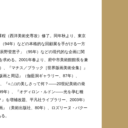
士課程（西洋美術史専攻）修了。同年秋より、東京
」（94年）などの本格的な回顧展を手がける一方
「辰野登恵子」（95年）などの現代的な企画に関
求める。2001年春より、府中市美術館館長を兼
年）、『マチス／ブラック［世界版画美術全集］』
版画と周辺』（伽藍洞ギャラリー、87年）、
92年、編著）、『○△□の美しさって何？——20世紀美術の発
99年）、『オディロン・ルドン——光を孕む種
』を増補改題、平凡社ライブラリー、2003年）
画』（美術出版社、80年）、ロズリーヌ・バクー
ある。