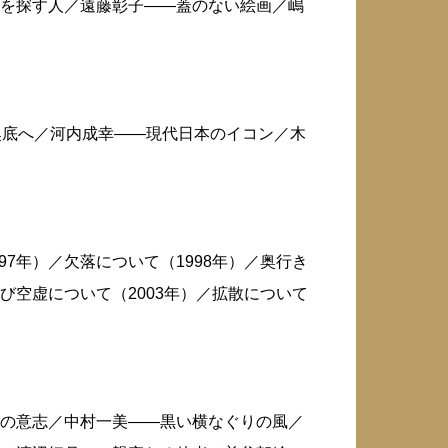
を探す人／遠藤彰子——蓋のない絵画／嶋
奥底へ／河内成幸——現代日本のイコン／木
97年）／欠落について（1998年）／奥行き
たび空虚について（2003年）／拡散について
の意志／中村一美——黒い横なぐりの風／