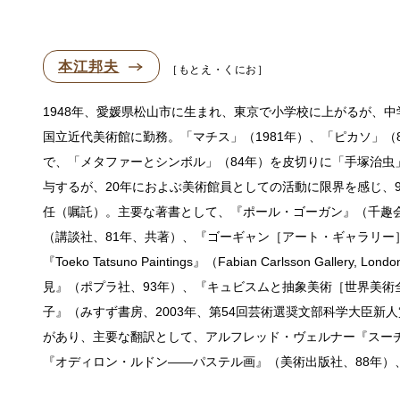
本江邦夫
もとえ・くにお
1948年、愛媛県松山市に生まれ、東京で小学校に上がるが、
国立近代美術館に勤務。「マチス」（1981年）、「ピカソ」（
で、「メタファーとシンボル」（84年）を皮切りに「手塚治虫」
与するが、20年におよぶ美術館員としての活動に限界を感じ、
任（嘱託）。主要な著書として、『ポール・ゴーガン』（千趣会
（講談社、81年、共著）、『ゴーギャン［アート・ギャラリー
『Toeko Tatsuno Paintings』（Fabian Carlsso
見』（ポプラ社、93年）、『キュビスムと抽象美術［世界美術
子』（みすず書房、2003年、第54回芸術選奨文部科学大臣新
があり、主要な翻訳として、アルフレッド・ヴェルナー『スーチ
『オディロン・ルドン——パステル画』（美術出版社、88年）