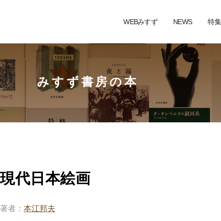
WEBみすず
NEWS
特集
みすず書房の本
現代日本絵画
著者
本江邦夫