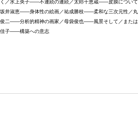
く／水上央子——不連続の連続／太郎千恵蔵——皮膜について
坂井淑恵——身体性の絵画／祐成勝枝——柔和な三次元性／丸
俊二——分析的精神の画家／母袋俊也——風景そして／または
佳子——構築への意志