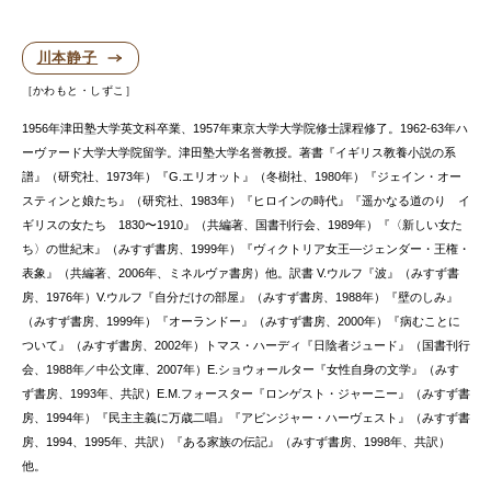
川本静子
かわもと・しずこ
1956年津田塾大学英文科卒業、1957年東京大学大学院修士課程修了。1962-63年ハ
ーヴァード大学大学院留学。津田塾大学名誉教授。著書『イギリス教養小説の系
譜』（研究社、1973年）『G.エリオット』（冬樹社、1980年）『ジェイン・オー
スティンと娘たち』（研究社、1983年）『ヒロインの時代』『遥かなる道のり イ
ギリスの女たち 1830〜1910』（共編著、国書刊行会、1989年）『〈新しい女た
ち〉の世紀末』（みすず書房、1999年）『ヴィクトリア女王—ジェンダー・王権・
表象』（共編著、2006年、ミネルヴァ書房）他。訳書 V.ウルフ『波』（みすず書
房、1976年）V.ウルフ『自分だけの部屋』（みすず書房、1988年）『壁のしみ』
（みすず書房、1999年）『オーランドー』（みすず書房、2000年）『病むことに
ついて』（みすず書房、2002年）トマス・ハーディ『日陰者ジュード』（国書刊行
会、1988年／中公文庫、2007年）E.ショウォールター『女性自身の文学』（みす
ず書房、1993年、共訳）E.M.フォースター『ロンゲスト・ジャーニー』（みすず書
房、1994年）『民主主義に万歳二唱』『アビンジャー・ハーヴェスト』（みすず書
房、1994、1995年、共訳）『ある家族の伝記』（みすず書房、1998年、共訳）
他。