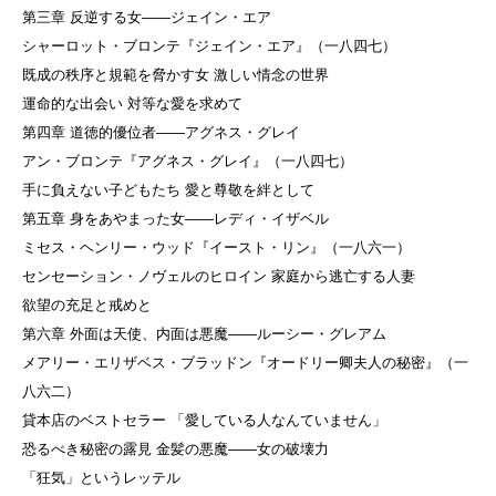
第三章 反逆する女——ジェイン・エア
シャーロット・ブロンテ『ジェイン・エア』（一八四七）
既成の秩序と規範を脅かす女 激しい情念の世界
運命的な出会い 対等な愛を求めて
第四章 道徳的優位者——アグネス・グレイ
アン・ブロンテ『アグネス・グレイ』（一八四七）
手に負えない子どもたち 愛と尊敬を絆として
第五章 身をあやまった女——レディ・イザベル
ミセス・ヘンリー・ウッド『イースト・リン』（一八六一）
センセーション・ノヴェルのヒロイン 家庭から逃亡する人妻
欲望の充足と戒めと
第六章 外面は天使、内面は悪魔——ルーシー・グレアム
メアリー・エリザベス・ブラッドン『オードリー卿夫人の秘密』（一
八六二）
貸本店のベストセラー 「愛している人なんていません」
恐るべき秘密の露見 金髪の悪魔——女の破壊力
「狂気」というレッテル