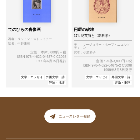
てのひらの肖像画
円環の破壊
17世紀英詩と〈新科学〉
著者：
リットン・ストレイチー
訳者：
中野康司
著
マージョリー・ホープ・ニコルソ
者：
ン
定価：本体3,000円＋税
訳者：
小黒和子
ISBN 978-4-622-04637-0 C1098
1999年6月15日発行
定価：本体3,800円＋税
ISBN 978-4-622-04675-2 C3098
1999年3月8日発行
文学・エッセイ
外国文学・詩
文学・エッセイ
外国文学・詩
評論・批評
評論・批評
ニュースレター登録