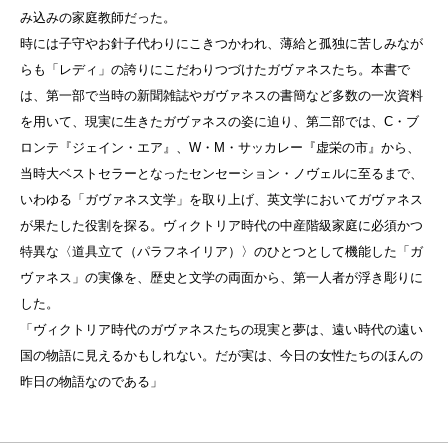
み込みの家庭教師だった。
時には子守やお針子代わりにこきつかわれ、薄給と孤独に苦しみなが
らも「レディ」の誇りにこだわりつづけたガヴァネスたち。本書で
は、第一部で当時の新聞雑誌やガヴァネスの書簡など多数の一次資料
を用いて、現実に生きたガヴァネスの姿に迫り、第二部では、C・ブ
ロンテ『ジェイン・エア』、W・M・サッカレー『虚栄の市』から、
当時大ベストセラーとなったセンセーション・ノヴェルに至るまで、
いわゆる「ガヴァネス文学」を取り上げ、英文学においてガヴァネス
が果たした役割を探る。ヴィクトリア時代の中産階級家庭に必須かつ
特異な〈道具立て（パラフネイリア）〉のひとつとして機能した「ガ
ヴァネス」の実像を、歴史と文学の両面から、第一人者が浮き彫りに
した。
「ヴィクトリア時代のガヴァネスたちの現実と夢は、遠い時代の遠い
国の物語に見えるかもしれない。だが実は、今日の女性たちのほんの
昨日の物語なのである」