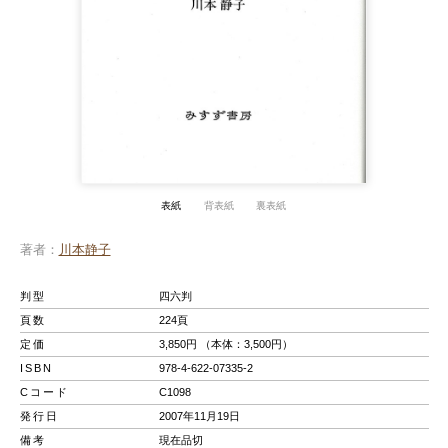
表紙
背表紙
裏表紙
著者
川本静子
判型
四六判
頁数
224頁
定価
3,850円 （本体：3,500円）
ISBN
978-4-622-07335-2
Cコード
C1098
発行日
2007年11月19日
備考
現在品切