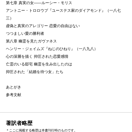
第七章 真実の女——ルーシー・モリス
アントニー・トロロウプ『ユーステス家のダイアモンド』（一八七
三）
虚偽と真実のアレゴリー 恋愛の自由はない
つつましい愛の勝利者
第八章 幽霊を見たガヴァネス
ヘンリー・ジェイムズ『ねじのひねり』（一八九八）
心の深層を描く 抑圧された恋愛感情
亡霊のいる邸宅 幽霊を生み出したのは
抑圧された「結婚を待つ女」たち
あとがき
参考文献
著訳者略歴
＊ここに掲載する略歴は本書刊行時のものです。