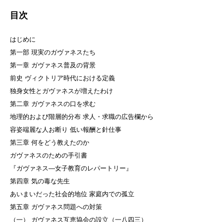
目次
はじめに
第一部 現実のガヴァネスたち
第一章 ガヴァネス普及の背景
前史 ヴィクトリア時代における定義
独身女性とガヴァネスが増えたわけ
第二章 ガヴァネスの口を求む
地理的および階層的分布 求人・求職の広告欄から
容姿端麗な人お断り 低い報酬と針仕事
第三章 何をどう教えたのか
ガヴァネスのための手引書
『ガヴァネス—女子教育のレパートリー』
第四章 気の毒な先生
あいまいだった社会的地位 家庭内での孤立
第五章 ガヴァネス問題への対策
（一） ガヴァネス互恵協会の設立（一八四三）