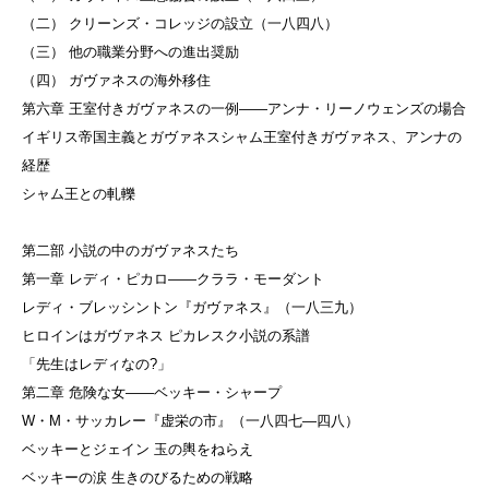
（二） クリーンズ・コレッジの設立（一八四八）
（三） 他の職業分野への進出奨励
（四） ガヴァネスの海外移住
第六章 王室付きガヴァネスの一例——アンナ・リーノウェンズの場合
イギリス帝国主義とガヴァネスシャム王室付きガヴァネス、アンナの
経歴
シャム王との軋轢
第二部 小説の中のガヴァネスたち
第一章 レディ・ピカロ——クララ・モーダント
レディ・ブレッシントン『ガヴァネス』（一八三九）
ヒロインはガヴァネス ピカレスク小説の系譜
「先生はレディなの?」
第二章 危険な女——ベッキー・シャープ
W・M・サッカレー『虚栄の市』（一八四七—四八）
ベッキーとジェイン 玉の輿をねらえ
ベッキーの涙 生きのびるための戦略