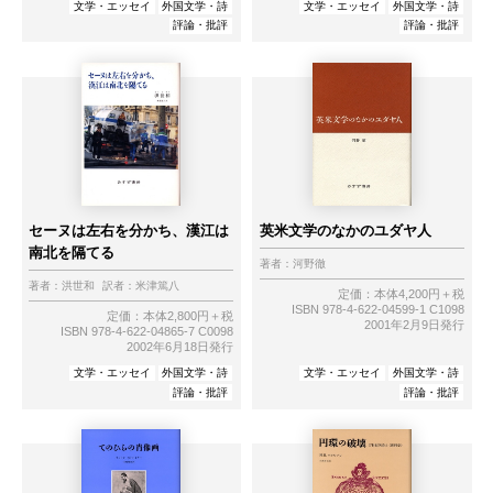
文学・エッセイ
外国文学・詩
文学・エッセイ
外国文学・詩
評論・批評
評論・批評
セーヌは左右を分かち、漢江は
英米文学のなかのユダヤ人
南北を隔てる
著者：
河野徹
著者：
洪世和
訳者：
米津篤八
定価：本体4,200円＋税
ISBN 978-4-622-04599-1 C1098
定価：本体2,800円＋税
2001年2月9日発行
ISBN 978-4-622-04865-7 C0098
2002年6月18日発行
文学・エッセイ
外国文学・詩
文学・エッセイ
外国文学・詩
評論・批評
評論・批評