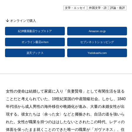
文学・エッセイ
外国文学・詩
評論・批評
オンラインで購入
紀伊國屋書店ウェブストア
Amazon.co.jp
オンライン書店e-hon
セブンネットショッピング
楽天ブックス
Yodobashi.com
女性の使命は結婚して家庭に入り「良妻賢母」として有閑生活を送る
ことだと考えられていた、19世紀英国の中産階級社会。しかし、1840
年代頃から成人男性の海外移住や晩婚化が進み、大量の未婚女性が出
現する。彼女たちは〈余った女〉などと揶揄され、自活の道を強いら
れた。女性が職業を持つのははしたないとされたこの時代、レディの
体面を保ったまま就くことのできた唯一の職業が「ガヴァネス」、住