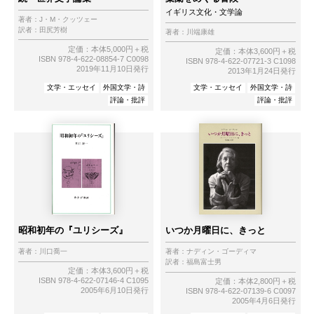
イギリス文化・文学論
著者：
J・M・クッツェー
訳者：
田尻芳樹
著者：
川端康雄
定価：本体5,000円＋税
定価：本体3,600円＋税
ISBN 978-4-622-08854-7 C0098
ISBN 978-4-622-07721-3 C1098
2019年11月10日発行
2013年1月24日発行
文学・エッセイ
外国文学・詩
文学・エッセイ
外国文学・詩
評論・批評
評論・批評
昭和初年の『ユリシーズ』
いつか月曜日に、きっと
著者：
川口喬一
著者：
ナディン・ゴーディマ
訳者：
福島富士男
定価：本体3,600円＋税
ISBN 978-4-622-07146-4 C1095
定価：本体2,800円＋税
2005年6月10日発行
ISBN 978-4-622-07139-6 C0097
2005年4月6日発行