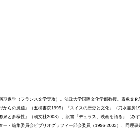
得満期退学（フランス文学専攻）。法政大学国際文化学部教授。表象文
ヴからの風信』（五柳書院1995）『スイスの歴史と文化』（刀水書房1
源泉と多様性』（朝文社2008）、訳書『デュラス、映画を語る』（みす
・編集委員会ビブリオグラフィー部会委員（1996-2003）、同理事兼編