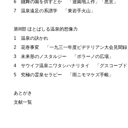
6 賤舞の園を供すとか 「遊園地工作」「悪意」
7 温泉遠足の系譜学 「東岩手火山」
第III部 ほとばしる温泉的想像力
1 温泉の訣かれ
2 花巻事変 「一九三一年度ビヂテリアン大会見聞録
3 未来形のノスタルジー 「ポラーノの広場」
4 サウイフ温泉ニワタシハナリタイ 「グスコーブド
5 究極の霊泉セラピー 「雨ニモマケズ手帳」
あとがき
文献一覧