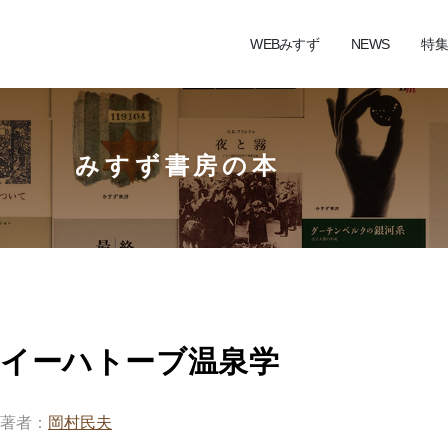
WEBみすず
NEWS
特集
みすず書房の本
イーハトーブ温泉学
著者
岡村民夫