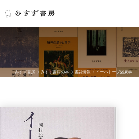
みすず書房
みすず書房の本
書誌情報
イーハトーブ温泉学