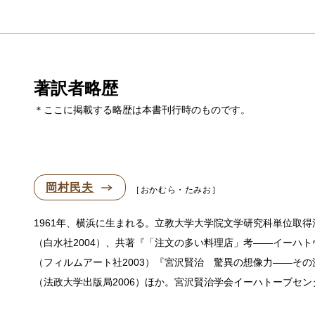
著訳者略歴
＊ここに掲載する略歴は本書刊行時のものです。
岡村民夫
おかむら・たみお
1961年、横浜に生まれる。立教大学大学院文学研究科単位取
（白水社2004）、共著『「注文の多い料理店」考——イーハト
（フィルムアート社2003）『宮沢賢治 驚異の想像力——その
（法政大学出版局2006）ほか。宮沢賢治学会イーハトーブセンター