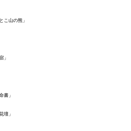
とこ山の熊」
宿」
命書」
花壇」