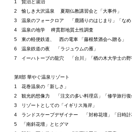
1 賢治と湯治
2 愉しき大沢温泉 夏期仏教講習会と「大事件」
3 温泉のフォークロア 「鹿踊りのはじまり」「なめ
4 温泉の地学 稗貫郡地質土性調査
5 東の軽便鉄道、 西の電車 「藤根禁酒会へ贈る」
6 温泉鉄道の夜 「ラジュウムの雁」
7 イーハトーブの龍穴 「台川」「楢の木大学士の野
第II部 華やぐ温泉リゾート
1 花巻温泉の「新しさ」
2 観光的想像力 「注文の多い料理店」「修学旅行復
3 リゾートとしての「イギリス海岸」
4 ランドスケープデザイナー 「対称花壇」「日時計
5 「南斜花壇」とヒグマ