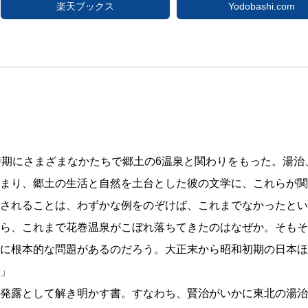
楽天ブックス
Yodobashi.com
時期にさまざまなかたちで郷土の6温泉と関わりをもった。湯
まり、郷土の生活と自然を土台とした彼の文学に、これらが関
されることは、わずかな例をのぞけば、これまでなかったとい
ら、これまで花巻温泉がこぼれ落ちてきたのはなぜか。そもそ
に根本的な問題があるのだろう。大正末から昭和初期の日本ほ
」
発露として解き明かす書。すなわち、賢治がいかに東北の湯治