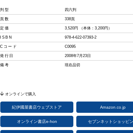
判型
四六判
頁数
338頁
定価
3,520円 （本体：3,200円）
ISBN
978-4-622-07393-2
Cコード
C0095
発行日
2008年7月23日
備考
現在品切
オンラインで購入
紀伊國屋書店ウェブストア
Amazon.co.jp
オンライン書店e-hon
セブンネットショッピ