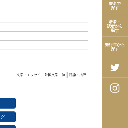
書名で
探す
著者・
訳者から
探す
発行年から
探す
文学・エッセイ
外国文学・詩
評論・批評
ング