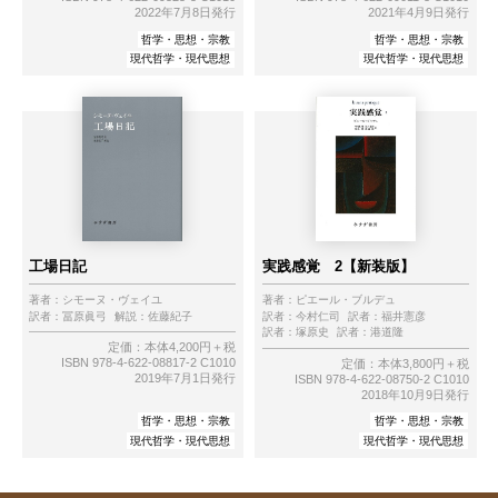
2022年7月8日発行
2021年4月9日発行
哲学・思想・宗教
哲学・思想・宗教
現代哲学・現代思想
現代哲学・現代思想
工場日記
実践感覚 2【新装版】
著者：
シモーヌ・ヴェイユ
著者：
ピエール・ブルデュ
訳者：
冨原眞弓
解説：
佐藤紀子
訳者：
今村仁司
訳者：
福井憲彦
訳者：
塚原史
訳者：
港道隆
定価：本体4,200円＋税
ISBN 978-4-622-08817-2 C1010
定価：本体3,800円＋税
2019年7月1日発行
ISBN 978-4-622-08750-2 C1010
2018年10月9日発行
哲学・思想・宗教
哲学・思想・宗教
現代哲学・現代思想
現代哲学・現代思想