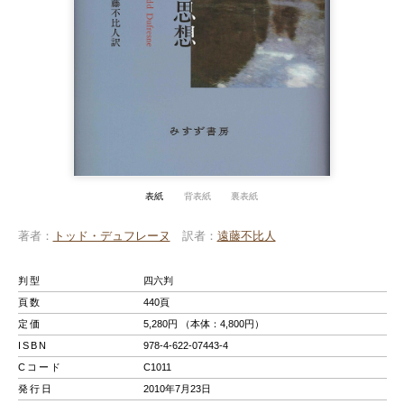
表紙
背表紙
裏表紙
著者
トッド・デュフレーヌ
訳者
遠藤不比人
判型
四六判
頁数
440頁
定価
5,280円 （本体：4,800円）
ISBN
978-4-622-07443-4
Cコード
C1011
発行日
2010年7月23日