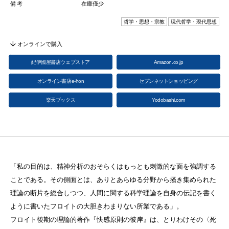
備考
在庫僅少
哲学・思想・宗教
現代哲学・現代思想
オンラインで購入
紀伊國屋書店ウェブストア
Amazon.co.jp
オンライン書店e-hon
セブンネットショッピング
楽天ブックス
Yodobashi.com
「私の目的は、精神分析のおそらくはもっとも刺激的な面を強調する
ことである。その側面とは、ありとあらゆる分野から掻き集められた
理論の断片を総合しつつ、人間に関する科学理論を自身の伝記を書く
ように書いたフロイトの大胆きわまりない所業である」。
フロイト後期の理論的著作『快感原則の彼岸』は、とりわけその〈死