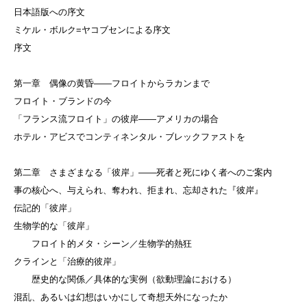
日本語版への序文
ミケル・ボルク=ヤコブセンによる序文
序文
第一章 偶像の黄昏——フロイトからラカンまで
フロイト・ブランドの今
「フランス流フロイト」の彼岸——アメリカの場合
ホテル・アビスでコンティネンタル・ブレックファストを
第二章 さまざまなる「彼岸」——死者と死にゆく者へのご案内
事の核心へ、与えられ、奪われ、拒まれ、忘却された『彼岸』
伝記的「彼岸」
生物学的な「彼岸」
フロイト的メタ・シーン／生物学的熱狂
クラインと「治療的彼岸」
歴史的な関係／具体的な実例（欲動理論における）
混乱、あるいは幻想はいかにして奇想天外になったか