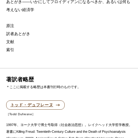
あとがき——いかにしてフロイディアンになるべきか、あるいは何も
考えない経済学
原注
訳者あとがき
文献
索引
著訳者略歴
＊ここに掲載する略歴は本書刊行時のものです。
トッド・デュフレーヌ
Todd Dufresne
1997年、ヨーク大学で博士号取得（社会政治思想）。レイクヘッド大学哲学教授。
著書にKilling Freud: Twentieth-Century Culture and the Death of Psychoanalysis