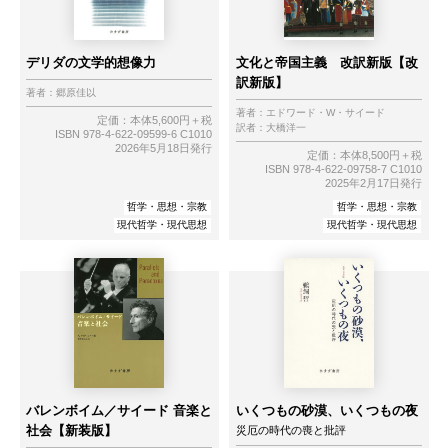
デリダの文学的想像力
文化と帝国主義 改訳新版【改
訳新版】
著者：
郷原佳以
著者：
エドワード・W・サイード
定価：本体5,600円＋税
訳者：
大橋洋一
ISBN 978-4-622-09599-6 C1010
2026年5月18日発行
定価：本体8,500円＋税
ISBN 978-4-622-09758-7 C1010
2025年2月17日発行
哲学・思想・宗教
哲学・思想・宗教
現代哲学・現代思想
現代哲学・現代思想
バレンボイム／サイード 音楽と
いくつもの砂漠、いくつもの夜
社会【新装版】
災厄の時代の喪と批評