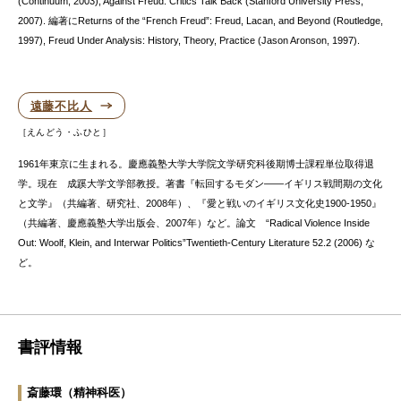
(Continuum, 2003), Against Freud: Critics Talk Back (Stanford University Press,
2007). 編著にReturns of the “French Freud”: Freud, Lacan, and Beyond (Routledge,
1997), Freud Under Analysis: History, Theory, Practice (Jason Aronson, 1997).
遠藤不比人
えんどう・ふひと
1961年東京に生まれる。慶應義塾大学大学院文学研究科後期博士課程単位取得退
学。現在 成蹊大学文学部教授。著書『転回するモダン——イギリス戦間期の文化
と文学』（共編著、研究社、2008年）、『愛と戦いのイギリス文化史1900-1950』
（共編著、慶應義塾大学出版会、2007年）など。論文 “Radical Violence Inside
Out: Woolf, Klein, and Interwar Politics”Twentieth-Century Literature 52.2 (2006) な
ど。
書評情報
斎藤環
（精神科医）