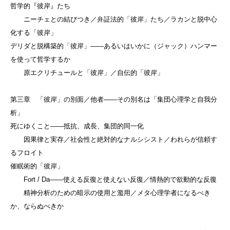
哲学的『彼岸』たち
ニーチェとの結びつき／弁証法的「彼岸」たち／ラカンと脱中心
化する「彼岸」
デリダと脱構築的「彼岸」——あるいはいかに（ジャック）ハンマー
を使って哲学するか
原エクリチュールと「彼岸」／自伝的「彼岸」
第三章 「彼岸」の別面／他者——その別名は「集団心理学と自我分
析」
死にゆくこと——抵抗、成長、集団的同一化
因果律と実存／社会性と絶対的なナルシシスト／われらが信頼す
るフロイト
催眠術的「彼岸」
Fort / Da——使える反復と使えない反復／情熱的で欲動的な反復
精神分析のための暗示の使用と濫用／メタ心理学者になるべき
か、ならぬべきか