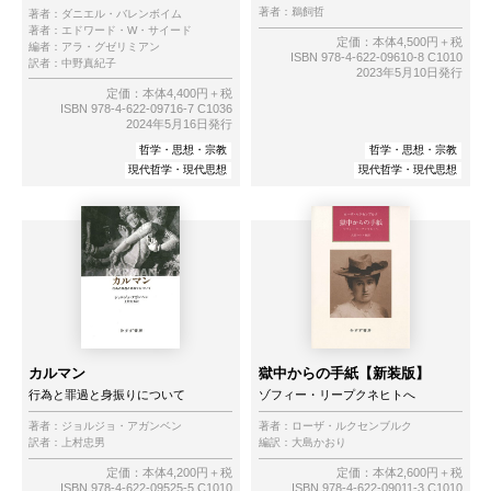
著者：
鵜飼哲
著者：
ダニエル・バレンボイム
著者：
エドワード・W・サイード
定価：本体4,500円＋税
編者：
アラ・グゼリミアン
ISBN 978-4-622-09610-8 C1010
訳者：
中野真紀子
2023年5月10日発行
定価：本体4,400円＋税
ISBN 978-4-622-09716-7 C1036
2024年5月16日発行
哲学・思想・宗教
哲学・思想・宗教
現代哲学・現代思想
現代哲学・現代思想
カルマン
獄中からの手紙【新装版】
行為と罪過と身振りについて
ゾフィー・リープクネヒトへ
著者：
ジョルジョ・アガンベン
著者：
ローザ・ルクセンブルク
訳者：
上村忠男
編訳：
大島かおり
定価：本体4,200円＋税
定価：本体2,600円＋税
ISBN 978-4-622-09525-5 C1010
ISBN 978-4-622-09011-3 C1010