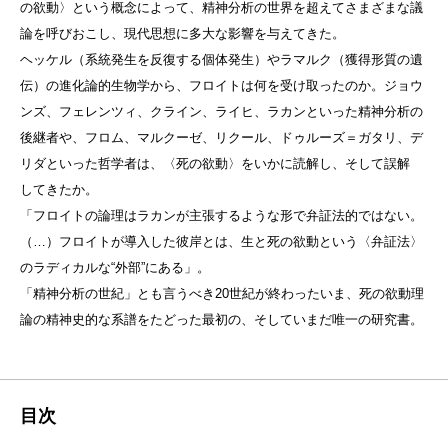
の欲動〉という概念によって、精神分析の世界を超えてさまざまな議
論を呼びおこし、現代思想に多大な影響を与えてきた。
ヘッケル（系統発生を反復する個体発生）やラマルク（獲得形質の遺
伝）の進化論的生物学から、フロイトは何を受け取ったのか。ジョウ
ンズ、フェレンツィ、クライン、ライヒ、ラカンといった精神分析の
後継者や、フロム、マルクーゼ、リクール、ドゥルーズ＝ガタリ、デ
リダといった哲学者は、〈死の欲動〉をいかに読解し、そして誤解
してきたか。
「フロイトの論理はラカンが主張するような形で弁証法的ではない。
（…）フロイトが導入した彼岸とは、生と死の欲動という〈弁証法〉
のラディカルな“外部”にある」。
「精神分析の世紀」とも言うべき20世紀が終わったいま、死の欲動理
論の精神史的な系譜をたどった最初の、そしていまだ唯一の研究書。
目次