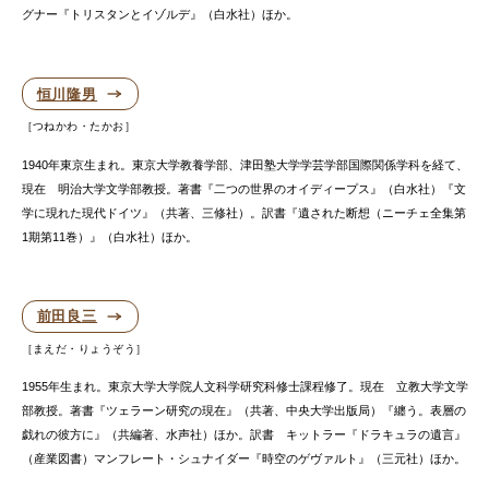
グナー『トリスタンとイゾルデ』（白水社）ほか。
恒川隆男
つねかわ・たかお
1940年東京生まれ。東京大学教養学部、津田塾大学学芸学部国際関係学科を経て、
現在 明治大学文学部教授。著書『二つの世界のオイディープス』（白水社）『文
学に現れた現代ドイツ』（共著、三修社）。訳書『遺された断想（ニーチェ全集第
1期第11巻）』（白水社）ほか。
前田良三
まえだ・りょうぞう
1955年生まれ。東京大学大学院人文科学研究科修士課程修了。現在 立教大学文学
部教授。著書『ツェラーン研究の現在』（共著、中央大学出版局）『纏う。表層の
戯れの彼方に』（共編著、水声社）ほか。訳書 キットラー『ドラキュラの遺言』
（産業図書）マンフレート・シュナイダー『時空のゲヴァルト』（三元社）ほか。