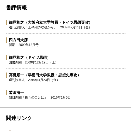
書評情報
細見和之
（大阪府立大学教員・ドイツ思想専攻）
週刊読書人「上半期の収穫から」
2009年7月31日（金）
四方田犬彦
新潮
2009年12月号
細見和之
（ドイツ思想）
図書新聞
2009年12月12日（土）
高橋順一
（早稲田大学教授・思想史専攻）
週刊読書人
2010年4月23日（金）
鷲田清一
朝日新聞「折々のことば」
2016年1月5日
関連リンク