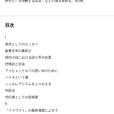
終わり』を理解する試み」など17篇を収める。全2巻。
目次
I
形式としてのエッセー
叙事文学の素朴さ
現代小説における語り手の位置
抒情詩と社会
アイヒェンドルフの思い出のために
ハイネという傷
シュルレアリスムをふりかえる
句読点
代行者としての芸術家
II
『ファウスト』の最終場面によせて