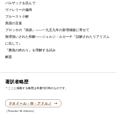
バルザックを読んで
ヴァレリーの偏倚
プルースト小解
異国の言葉
ブロッホの『痕跡』——一九五九年の新増補版に寄せて
無理強いされた和解——ジェルジ・ルカーチ『誤解されたリアリズム
に抗して』
『勝負の終わり』を理解する試み
解題
著訳者略歴
＊ここに掲載する略歴は本書刊行時のものです。
テオドール・W・アドルノ
Theodor W. Adorno