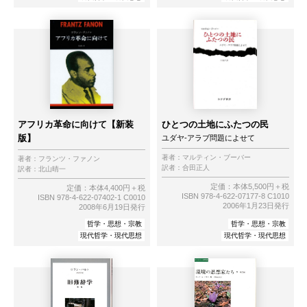
アフリカ革命に向けて【新装
ひとつの土地にふたつの民
版】
ユダヤ-アラブ問題によせて
著者：
マルティン・ブーバー
著者：
フランツ・ファノン
訳者：
合田正人
訳者：
北山晴一
定価：本体5,500円＋税
定価：本体4,400円＋税
ISBN 978-4-622-07177-8 C1010
ISBN 978-4-622-07402-1 C0010
2006年1月23日発行
2008年6月19日発行
哲学・思想・宗教
哲学・思想・宗教
現代哲学・現代思想
現代哲学・現代思想