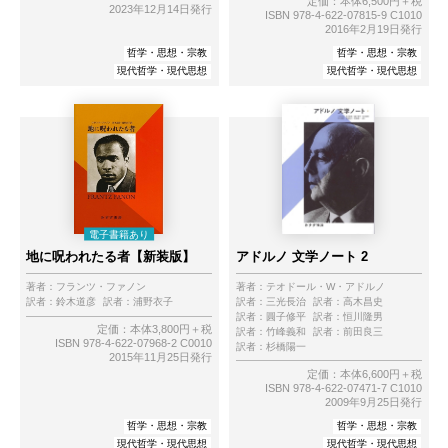
定価：本体6,500円＋税
2023年12月14日発行
ISBN 978-4-622-07815-9 C1010
2016年2月19日発行
哲学・思想・宗教
哲学・思想・宗教
現代哲学・現代思想
現代哲学・現代思想
地に呪われたる者【新装版】
アドルノ 文学ノート 2
著者：
フランツ・ファノン
著者：
テオドール・W・アドルノ
訳者：
鈴木道彦
訳者：
浦野衣子
訳者：
三光長治
訳者：
高木昌史
訳者：
圓子修平
訳者：
恒川隆男
定価：本体3,800円＋税
訳者：
竹峰義和
訳者：
前田良三
ISBN 978-4-622-07968-2 C0010
訳者：
杉橋陽一
2015年11月25日発行
定価：本体6,600円＋税
ISBN 978-4-622-07471-7 C1010
2009年9月25日発行
哲学・思想・宗教
哲学・思想・宗教
現代哲学・現代思想
現代哲学・現代思想