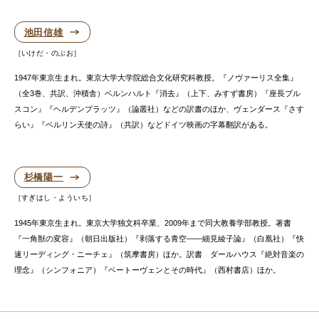
池田信雄
いけだ・のぶお
1947年東京生まれ。東京大学大学院総合文化研究科教授。『ノヴァーリス全集』
（全3巻、共訳、沖積舎）ベルンハルト『消去』（上下、みすず書房）『座長ブル
スコン』『ヘルデンプラッツ』（論叢社）などの訳書のほか、ヴェンダース『さす
らい』『ベルリン天使の詩』（共訳）などドイツ映画の字幕翻訳がある。
杉橋陽一
すぎはし・よういち
1945年東京生まれ。東京大学独文科卒業、2009年まで同大教養学部教授。著書
『一角獣の変容』（朝日出版社）『剥落する青空——細見綾子論』（白凰社）『快
速リーディング・ニーチェ』（筑摩書房）ほか。訳書 ダールハウス『絶対音楽の
理念』（シンフォニア）『ベートーヴェンとその時代』（西村書店）ほか。