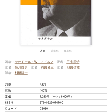
表紙
背表紙
裏表紙
著者
テオドール・W・アドルノ
訳者
三光長治
訳者
恒川隆男
訳者
前田良三
訳者
池田信雄
訳者
杉橋陽一
判型
A5判
頁数
440頁
定価
7,260円 （本体：6,600円）
ISBN
978-4-622-07470-0
Cコード
C1010