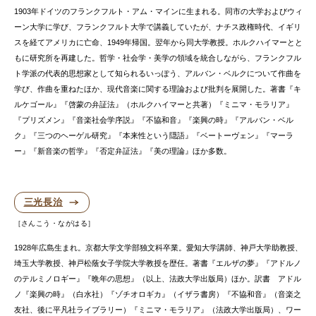
1903年ドイツのフランクフルト・アム・マインに生まれる。同市の大学およびウィ
ーン大学に学び、フランクフルト大学で講義していたが、ナチス政権時代、イギリ
スを経てアメリカに亡命、1949年帰国。翌年から同大学教授。ホルクハイマーとと
もに研究所を再建した。哲学・社会学・美学の領域を統合しながら、フランクフル
ト学派の代表的思想家として知られるいっぽう、アルバン・ベルクについて作曲を
学び、作曲を重ねたほか、現代音楽に関する理論および批判を展開した。著書『キ
ルケゴール』『啓蒙の弁証法』（ホルクハイマーと共著）『ミニマ・モラリア』
『プリズメン』『音楽社会学序説』『不協和音』『楽興の時』『アルバン・ベル
ク』『三つのヘーゲル研究』『本来性という隠語』『ベートーヴェン』『マーラ
ー』『新音楽の哲学』『否定弁証法』『美の理論』ほか多数。
三光長治
さんこう・ながはる
1928年広島生まれ。京都大学文学部独文科卒業。愛知大学講師、神戸大学助教授、
埼玉大学教授、神戸松蔭女子学院大学教授を歴任。著書『エルザの夢』『アドルノ
のテルミノロギー』『晩年の思想』（以上、法政大学出版局）ほか。訳書 アドル
ノ『楽興の時』（白水社）『ゾチオロギカ』（イザラ書房）『不協和音』（音楽之
友社、後に平凡社ライブラリー）『ミニマ・モラリア』（法政大学出版局）、ワー