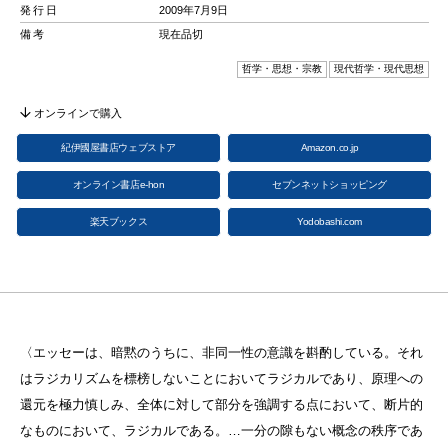
発行日
2009年7月9日
備考
現在品切
哲学・思想・宗教
現代哲学・現代思想
オンラインで購入
紀伊國屋書店ウェブストア
Amazon.co.jp
オンライン書店e-hon
セブンネットショッピング
楽天ブックス
Yodobashi.com
〈エッセーは、暗黙のうちに、非同一性の意識を斟酌している。それ
はラジカリズムを標榜しないことにおいてラジカルであり、原理への
還元を極力慎しみ、全体に対して部分を強調する点において、断片的
なものにおいて、ラジカルである。…一分の隙もない概念の秩序であ