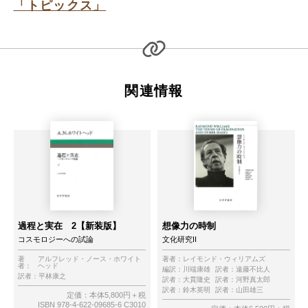
「トピックス」
関連情報
過程と実在 2【新装版】
想像力の時制
コスモロジーへの試論
文化研究II
著
アルフレッド・ノース・ホワイト
著者：
レイモンド・ウィリアムズ
者：
ヘッド
編訳：
川端康雄
訳者：
遠藤不比人
訳者：
平林康之
訳者：
大貫隆史
訳者：
河野真太郎
訳者：
鈴木英明
訳者：
山田雄三
定価：本体5,800円＋税
ISBN 978-4-622-09685-6 C3010