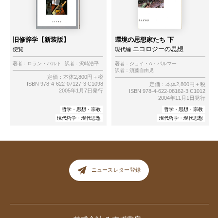
旧修辞学【新装版】
環境の思想家たち 下
エコロジーの思想
便覧
現代編
著者：
ロラン・バルト
訳者：
沢崎浩平
著者：
ジョイ・A・パルマー
訳者：
須藤自由児
定価：本体2,800円＋税
ISBN 978-4-622-07127-3 C1098
定価：本体2,800円＋税
2005年1月7日発行
ISBN 978-4-622-08162-3 C1012
2004年11月1日発行
哲学・思想・宗教
哲学・思想・宗教
現代哲学・現代思想
現代哲学・現代思想
ニュースレター登録