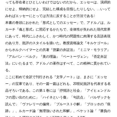
っても存在者とひとしいわけではないのだから、エッセーは、演繹的
にせよ、帰納的にせよ、完結した構成を目指したりしない。…いって
みればエッセーにとっては方法に反することが方法である〉
本書の巻頭におかれた「形式としてのエッセー」で、アドルノは、ル
カーチ『魂と形式』に照応するかたちで、全体性が失われた現代世界
にあって、時代にふさわしく、かつ時代の問題性に肉薄する言語表現
のあり方、批評のスタイルを描いた。教授資格論文『キルケゴール』
からホルクハイマーとの共著『啓蒙の弁証法』『ミニマ・モラリア』
『アルバン・ベルク』『美の理論』『ベートーヴェン』『否定弁証
法』にいたるまで、アドルノの著作はすべて、この精神に貫かれてい
る。
ここに初めて全訳で刊行される『文学ノート』は、まさに「エッセ
ー」の宝庫であり、その一篇一篇はどれも、20世紀批評を代表する名
品ぞろいである。この第１巻には「抒情詩と社会」「アイヒェンドル
フの思い出のために」「ハイネという傷」「句読点」「バルザックを
読んで」「ヴァレリーの偏倚」「プルースト小解」「ブロッホの『痕
跡』」、ルカーチ論「無理強いされた和解」、ベケット論「『勝負の