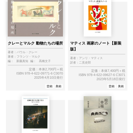
クレーとマルク 動物たちの場所
マティス 画家のノート【新装
版】
著者：
パウル・クレー
著者：
フランツ・マルク
著者：
アンリ・マティス
編：
新藤真知
編：
高橋文子
訳者：
二見史郎
定価：本体2,700円＋税
定価：本体7,400円＋税
ISBN 978-4-622-09771-6 C0070
ISBN 978-4-622-09627-6 C3071
2025年4月10日発行
2023年5月18日発行
芸術
美術
芸術
美術