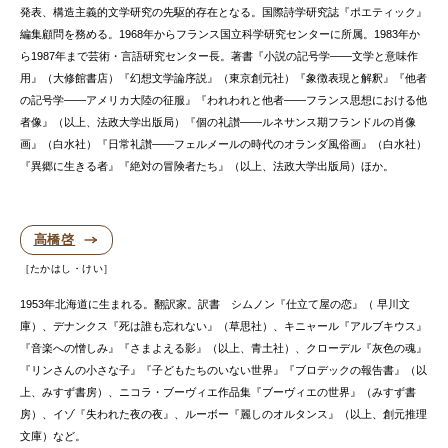
発表、構造主義的文学研究の先駆的存在となる。国際詩学研究誌『ポエティック』
編集顧問を務める。1968年からフランス国立科学研究センターに所属。1983年か
ら1987年まで芸術・言語研究センター長。著書『小説の記号学——文学と意味作
用』（大修館書店）『幻想文学論序説』（東京創元社）『象徴表現と解釈』『他者
の記号学——アメリカ大陸の征服』『われわれと他者——フランス思想における他
者像』（以上、法政大学出版局）『個の礼讃——ルネサンス期フランドルの肖像
画』（白水社）『日常礼讃——フェルメールの時代のオランダ風俗画』（白水社）
『異郷に生きる者』『絶対の冒険者たち』（以上、法政大学出版局）ほか。
高橋啓
たかはし・けい
1953年北海道に生まれる。翻訳家。訳書 シムノン『仕立て屋の恋』（ 早川文
庫）、デナンクス『死は誰も忘れない』（草思社）、キニャール『アルブキウス』
『音楽への憎しみ』『さまよえる影』（以上、青土社）、クローデル『灰色の魂』
『リンさんの小さな子』『子どもたちのいない世界』『ブロデックの報告書』（以
上、みすず書房）、ニコラ・ブーヴィエ作品集『ブーヴィエの世界』（みすず書
房）、イゾ『失われた夜の夜』、ルーボー『麗しのオルタンス』（以上、創元推理
文庫）など。