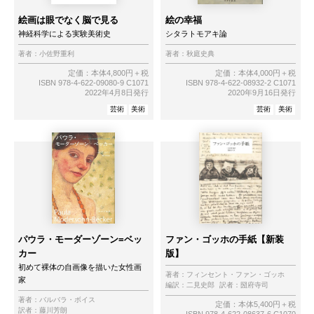
絵画は眼でなく脳で見る
絵の幸福
神経科学による実験美術史
シタラトモアキ論
著者：
小佐野重利
著者：
秋庭史典
定価：本体4,800円＋税
定価：本体4,000円＋税
ISBN 978-4-622-09080-9 C1071
ISBN 978-4-622-08932-2 C1071
2022年4月8日発行
2020年9月16日発行
芸術
美術
芸術
美術
パウラ・モーダーゾーン=ベッ
ファン・ゴッホの手紙【新装
カー
版】
初めて裸体の自画像を描いた女性画
著者：
フィンセント・ファン・ゴッホ
家
編訳：
二見史郎
訳者：
圀府寺司
著者：
バルバラ・ボイス
定価：本体5,400円＋税
訳者：
藤川芳朗