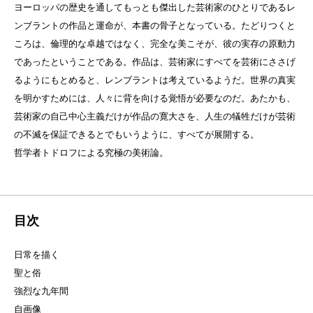
ヨーロッパの歴史を通してもっとも傑出した芸術家のひとりであるレ
ンブラントの作品と運命が、本書の骨子となっている。たどりつくと
ころは、倫理的な卓越ではなく、完全な美こそが、彼の実存の原動力
であったということである。作品は、芸術家にすべてを芸術にささげ
るようにもとめると、レンブラントは考えているようだ。世界の真実
を明かすためには、人々に背を向ける覚悟が必要なのだ。あたかも、
芸術家の自己中心主義だけが作品の寛大さを、人生の犠牲だけが芸術
の不滅を保証できるとでもいうように、すべてが展開する。
哲学者トドロフによる究極の美術論。
目次
日常を描く
聖と俗
強烈な九年間
自画像