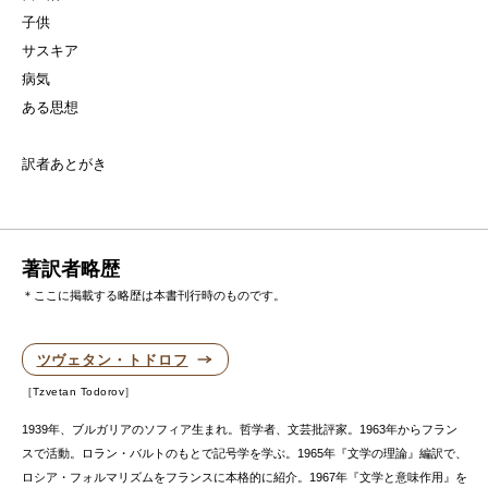
子供
サスキア
病気
ある思想
訳者あとがき
著訳者略歴
＊ここに掲載する略歴は本書刊行時のものです。
ツヴェタン・トドロフ
Tzvetan Todorov
1939年、ブルガリアのソフィア生まれ。哲学者、文芸批評家。1963年からフラン
スで活動。ロラン・バルトのもとで記号学を学ぶ。1965年『文学の理論』編訳で、
ロシア・フォルマリズムをフランスに本格的に紹介。1967年『文学と意味作用』を