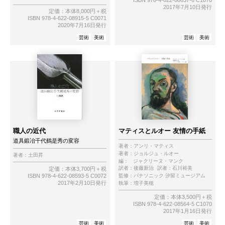
ISBN 978-4-622-08637-6 C1070
2017年7月10日発行
定価：本体8,000円＋税
ISBN 978-4-622-08915-5 C0071
2020年7月16日発行
芸術
美術
芸術
美術
職人の近代
マティスとルオー 友情の手紙
道具鍛冶千代鶴是秀の変容
著者：
アンリ・マティス
著者：
ジョルジュ・ルオー
著者：
土田昇
編：
ジャクリーヌ・マンク
訳者：
後藤新治
訳者：
石川裕美
定価：本体3,700円＋税
ISBN 978-4-622-08593-5 C0072
監修：
パナソニック 汐留ミュージアム
2017年2月10日発行
執筆：
増子美穂
定価：本体3,500円＋税
ISBN 978-4-622-08564-5 C1070
2017年1月16日発行
芸術
美術
芸術
美術