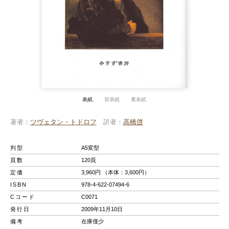
表紙
背表紙
裏表紙
著者
ツヴェタン・トドロフ
訳者
高橋啓
判型
A5変型
頁数
120頁
定価
3,960円 （本体：3,600円）
ISBN
978-4-622-07494-6
Cコード
C0071
発行日
2009年11月10日
備考
在庫僅少