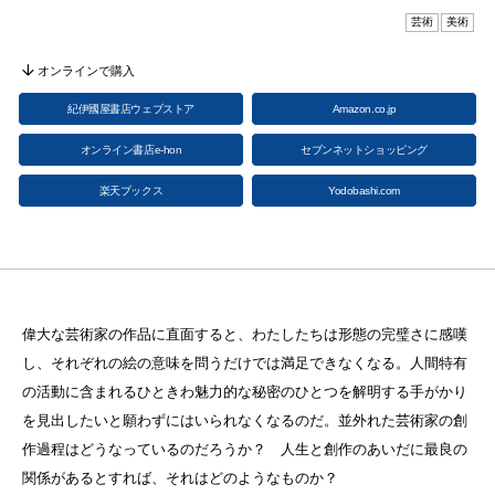
芸術
美術
オンラインで購入
紀伊國屋書店ウェブストア
Amazon.co.jp
オンライン書店e-hon
セブンネットショッピング
楽天ブックス
Yodobashi.com
偉大な芸術家の作品に直面すると、わたしたちは形態の完璧さに感嘆
し、それぞれの絵の意味を問うだけでは満足できなくなる。人間特有
の活動に含まれるひときわ魅力的な秘密のひとつを解明する手がかり
を見出したいと願わずにはいられなくなるのだ。並外れた芸術家の創
作過程はどうなっているのだろうか？ 人生と創作のあいだに最良の
関係があるとすれば、それはどのようなものか？